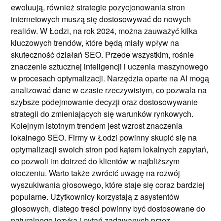
ewoluują, również strategie pozycjonowania stron
internetowych muszą się dostosowywać do nowych
realiów. W Łodzi, na rok 2024, można zauważyć kilka
kluczowych trendów, które będą miały wpływ na
skuteczność działań SEO. Przede wszystkim, rośnie
znaczenie sztucznej inteligencji i uczenia maszynowego
w procesach optymalizacji. Narzędzia oparte na AI mogą
analizować dane w czasie rzeczywistym, co pozwala na
szybsze podejmowanie decyzji oraz dostosowywanie
strategii do zmieniających się warunków rynkowych.
Kolejnym istotnym trendem jest wzrost znaczenia
lokalnego SEO. Firmy w Łodzi powinny skupić się na
optymalizacji swoich stron pod kątem lokalnych zapytań,
co pozwoli im dotrzeć do klientów w najbliższym
otoczeniu. Warto także zwrócić uwagę na rozwój
wyszukiwania głosowego, które staje się coraz bardziej
popularne. Użytkownicy korzystają z asystentów
głosowych, dlatego treści powinny być dostosowane do
naturalnego języka i pytań zadawanych przez