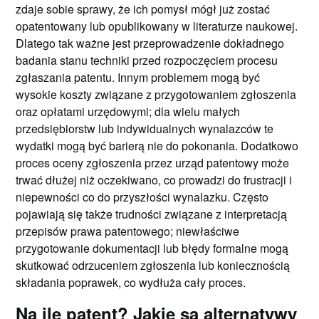
zdaje sobie sprawy, że ich pomysł mógł już zostać
opatentowany lub opublikowany w literaturze naukowej.
Dlatego tak ważne jest przeprowadzenie dokładnego
badania stanu techniki przed rozpoczęciem procesu
zgłaszania patentu. Innym problemem mogą być
wysokie koszty związane z przygotowaniem zgłoszenia
oraz opłatami urzędowymi; dla wielu małych
przedsiębiorstw lub indywidualnych wynalazców te
wydatki mogą być barierą nie do pokonania. Dodatkowo
proces oceny zgłoszenia przez urząd patentowy może
trwać dłużej niż oczekiwano, co prowadzi do frustracji i
niepewności co do przyszłości wynalazku. Często
pojawiają się także trudności związane z interpretacją
przepisów prawa patentowego; niewłaściwe
przygotowanie dokumentacji lub błędy formalne mogą
skutkować odrzuceniem zgłoszenia lub koniecznością
składania poprawek, co wydłuża cały proces.
Na ile patent? Jakie są alternatywy