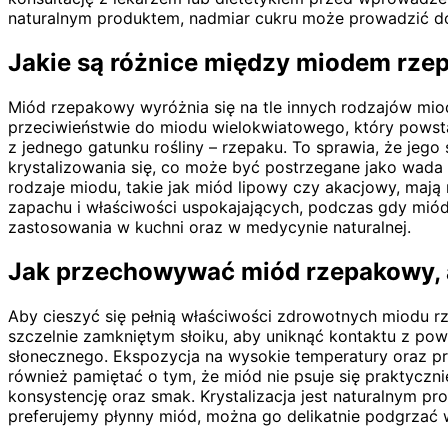
naturalnym produktem, nadmiar cukru może prowadzić do
Jakie są różnice między miodem rze
Miód rzepakowy wyróżnia się na tle innych rodzajów mi
przeciwieństwie do miodu wielokwiatowego, który powsta
z jednego gatunku rośliny – rzepaku. To sprawia, że jeg
krystalizowania się, co może być postrzegane jako wada p
rodzaje miodu, takie jak miód lipowy czy akacjowy, mają
zapachu i właściwości uspokajających, podczas gdy miód a
zastosowania w kuchni oraz w medycynie naturalnej.
Jak przechowywać miód rzepakowy, 
Aby cieszyć się pełnią właściwości zdrowotnych miodu 
szczelnie zamkniętym słoiku, aby uniknąć kontaktu z pow
słonecznego. Ekspozycja na wysokie temperatury oraz 
również pamiętać o tym, że miód nie psuje się praktyc
konsystencję oraz smak. Krystalizacja jest naturalnym pr
preferujemy płynny miód, można go delikatnie podgrzać w