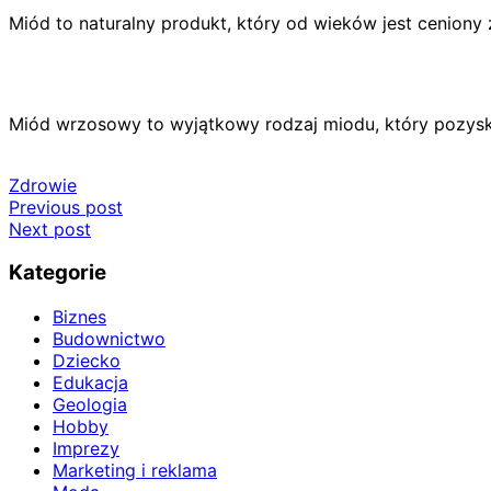
Miód to naturalny produkt, który od wieków jest ceniony
Miód wrzosowy to wyjątkowy rodzaj miodu, który pozysk
Zdrowie
Nawigacja
Previous post
Next post
wpisu
Kategorie
Biznes
Budownictwo
Dziecko
Edukacja
Geologia
Hobby
Imprezy
Marketing i reklama