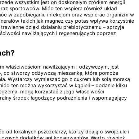
rzede wszystkim jest on doskonałym źródłem energii
 oraz sportowców. Miód ten wspiera również układ
óc w zapobieganiu infekcjom oraz wspierać organizm w
inerałów takich jak magnez czy potas wpływa korzystnie
awienne dzięki działaniu prebiotycznemu – sprzyja
ściwości nawilżających i regenerujących poprzez
ach?
oim właściwościom nawilżającym i odżywczym, jest
o, co stworzy odżywczą mieszankę, która pomoże
ała. Wystarczy wymieszać go z cukrem lub solą morską
miód ten można wykorzystać w kąpieli – dodanie kilku
y egzema, mogą korzystać z jego właściwości
uralny środek łagodzący podrażnienia i wspomagający
 od lokalnych pszczelarzy, którzy dbają o swoje ule i
ztucznych dodatków ani konserwantów. Warto również