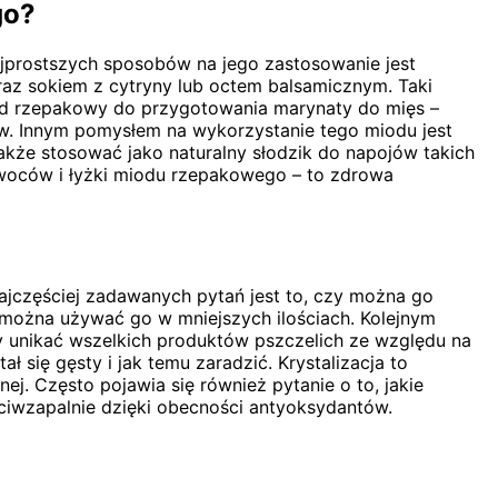
go?
jprostszych sposobów na jego zastosowanie jest
az sokiem z cytryny lub octem balsamicznym. Taki
ód rzepakowy do przygotowania marynaty do mięs –
w. Innym pomysłem na wykorzystanie tego miodu jest
kże stosować jako naturalny słodzik do napojów takich
woców i łyżki miodu rzepakowego – to zdrowa
ajczęściej zadawanych pytań jest to, czy można go
 można używać go w mniejszych ilościach. Kolejnym
y unikać wszelkich produktów pszczelich ze względu na
ł się gęsty i jak temu zaradzić. Krystalizacja to
nej. Często pojawia się również pytanie o to, jakie
ciwzapalnie dzięki obecności antyoksydantów.