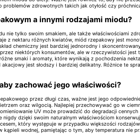
 problemów zdrowotnych takich jak otyłość czy próchnic
pakowym a innymi rodzajami miodu?
odu nie tylko swoim smakiem, ale także właściwościami z
je z nektaru różnych kwiatów, miód rzepakowy jest monofl
o skład chemiczny jest bardziej jednorodny i skoncentrow
rzez niektórych konsumentów, ale w rzeczywistości jest to
 różne smaki i aromaty, które wynikają z pochodzenia nekt
kacjowy jest słodszy i bardziej delikatny. Różnice te spr
aby zachować jego właściwości?
rzepakowego przez długi czas, ważne jest jego odpowiedn
ietrzem oraz wilgocią. Najlepiej przechowywać go w ciemny
promieniowanie UV może prowadzić do degradacji cennych
znie nigdy dzięki swoim naturalnym właściwościom konser
ocesem, który występuje w przypadku większości rodzajów m
 kąpieli wodnej, pamiętając o tym, aby temperatura nie pr