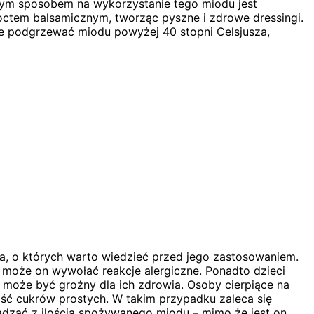
kawym sposobem na wykorzystanie tego miodu jest
ctem balsamicznym, tworząc pyszne i zdrowe dressingi.
nie podgrzewać miodu powyżej 40 stopni Celsjusza,
, o których warto wiedzieć przed jego zastosowaniem.
może on wywołać reakcje alergiczne. Ponadto dzieci
 może być groźny dla ich zdrowia. Osoby cierpiące na
ć cukrów prostych. W takim przypadku zaleca się
sadzać z ilością spożywanego miodu – mimo że jest on