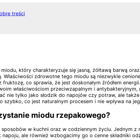
obre treści
 miodu, który charakteryzuje się jasną, żółtawą barwą or
ą. Właściwości zdrowotne tego miodu są niezwykle cenion
fruktozę, co sprawia, że jest doskonałym źródłem energi
i swoim właściwościom przeciwzapalnym i antybakteryjny
 nie tylko jako słodzik do napojów czy potraw, ale także 
 szybko, co jest naturalnym procesem i nie wpływa na jeg
rzystanie miodu rzepakowego?
sposobów w kuchni oraz w codziennym życiu. Jednym z n
mak napoju, ale również wzbogacimy go o cenne składniki