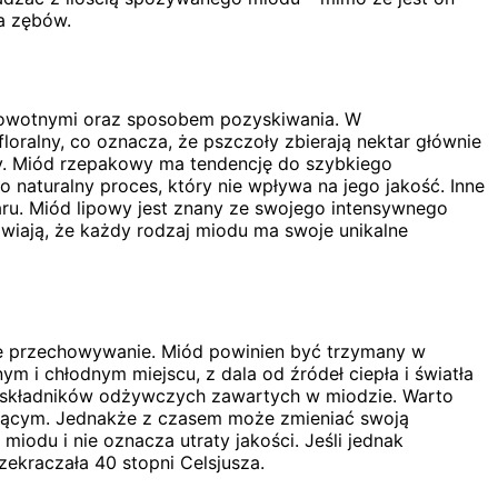
a zębów.
drowotnymi oraz sposobem pozyskiwania. W
oralny, co oznacza, że pszczoły zbierają nektar głównie
any. Miód rzepakowy ma tendencję do szybkiego
 naturalny proces, który nie wpływa na jego jakość. Inne
aru. Miód lipowy jest znany ze swojego intensywnego
awiają, że każdy rodzaj miodu ma swoje unikalne
ie przechowywanie. Miód powinien być trzymany w
m i chłodnym miejscu, z dala od źródeł ciepła i światła
 składników odżywczych zawartych w miodzie. Warto
wującym. Jednakże z czasem może zmieniać swoją
iodu i nie oznacza utraty jakości. Jeśli jednak
zekraczała 40 stopni Celsjusza.