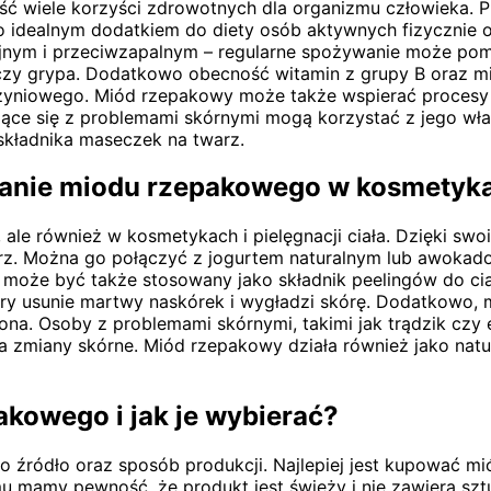
 wiele korzyści zdrowotnych dla organizmu człowieka. P
 go idealnym dodatkiem do diety osób aktywnych fizycznie
jnym i przeciwzapalnym – regularne spożywanie może pom
czy grypa. Dodatkowo obecność witamin z grupy B oraz m
niowego. Miód rzepakowy może także wspierać procesy tr
jące się z problemami skórnymi mogą korzystać z jego wła
kładnika maseczek na twarz.
stanie miodu rzepakowego w kosmetyk
ale również w kosmetykach i pielęgnacji ciała. Dzięki sw
. Można go połączyć z jogurtem naturalnym lub awokad
y może być także stosowany jako składnik peelingów do ci
tóry usunie martwy naskórek i wygładzi skórę. Dodatkowo, 
lżona. Osoby z problemami skórnymi, takimi jak trądzik cz
a zmiany skórne. Miód rzepakowy działa również jako nat
akowego i jak je wybierać?
źródło oraz sposób produkcji. Najlepiej jest kupować miód
mu mamy pewność, że produkt jest świeży i nie zawiera s