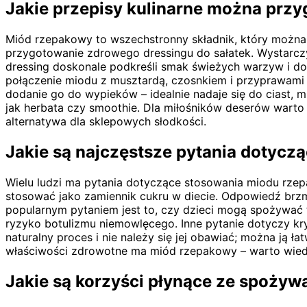
Jakie przepisy kulinarne można pr
Miód rzepakowy to wszechstronny składnik, który można 
przygotowanie zdrowego dressingu do sałatek. Wystarcz
dressing doskonale podkreśli smak świeżych warzyw i d
połączenie miodu z musztardą, czosnkiem i przyprawami 
dodanie go do wypieków – idealnie nadaje się do ciast,
jak herbata czy smoothie. Dla miłośników deserów wart
alternatywa dla sklepowych słodkości.
Jakie są najczęstsze pytania dotyc
Wielu ludzi ma pytania dotyczące stosowania miodu rzep
stosować jako zamiennik cukru w diecie. Odpowiedź brzm
popularnym pytaniem jest to, czy dzieci mogą spożywać t
ryzyko botulizmu niemowlęcego. Inne pytanie dotyczy kryst
naturalny proces i nie należy się jej obawiać; można ją ł
właściwości zdrowotne ma miód rzepakowy – warto wiedz
Jakie są korzyści płynące ze spożyw