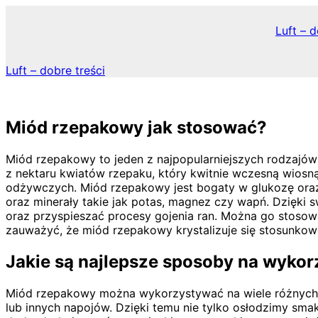
Skip
to
Luft – d
content
Luft – dobre treści
Miód rzepakowy jak stosować?
Miód rzepakowy to jeden z najpopularniejszych rodzajów
z nektaru kwiatów rzepaku, który kwitnie wczesną wiosn
odżywczych. Miód rzepakowy jest bogaty w glukozę oraz 
oraz minerały takie jak potas, magnez czy wapń. Dzięk
oraz przyspieszać procesy gojenia ran. Można go stosować
zauważyć, że miód rzepakowy krystalizuje się stosunkowo
Jakie są najlepsze sposoby na wyko
Miód rzepakowy można wykorzystywać na wiele różnych 
lub innych napojów. Dzięki temu nie tylko osłodzimy s