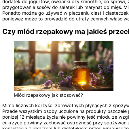
dodatek do jogurtów, owsianki czy smoothie, co sprawi, 
przygotowanie sosów do sałatek lub marynat do mięs. M
Ponadto można go używać w pieczeniu ciast i ciasteczek
ponieważ może to prowadzić do utraty cennych właściw
Czy miód rzepakowy ma jakieś prze
Miód rzepakowy jak stosować?
Mimo licznych korzyści zdrowotnych płynących z spożyw
Przede wszystkim osoby uczulone na produkty pszczele 
poniżej 12 miesiąca życia nie powinny jeść miodu ze wzg
cukrzycę powinny zachować ostrożność przy spożywaniu
konsultację z lekarzem lub dietetykiem przed wprowadze