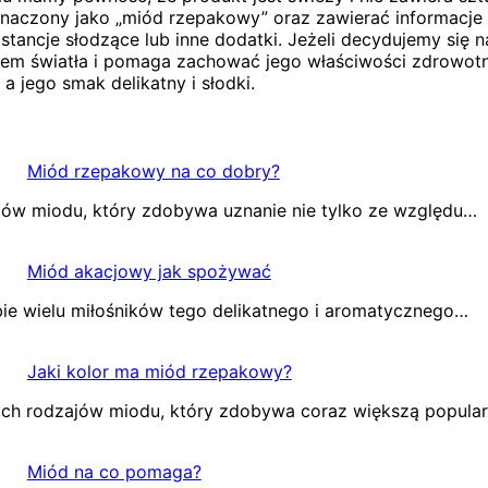
znaczony jako „miód rzepakowy” oraz zawierać informacj
tancje słodzące lub inne dodatki. Jeżeli decydujemy się n
niem światła i pomaga zachować jego właściwości zdrowotn
 jego smak delikatny i słodki.
Miód rzepakowy na co dobry?
jów miodu, który zdobywa uznanie nie tylko ze względu…
Miód akacjowy jak spożywać
bie wielu miłośników tego delikatnego i aromatycznego…
Jaki kolor ma miód rzepakowy?
nych rodzajów miodu, który zdobywa coraz większą popul
Miód na co pomaga?