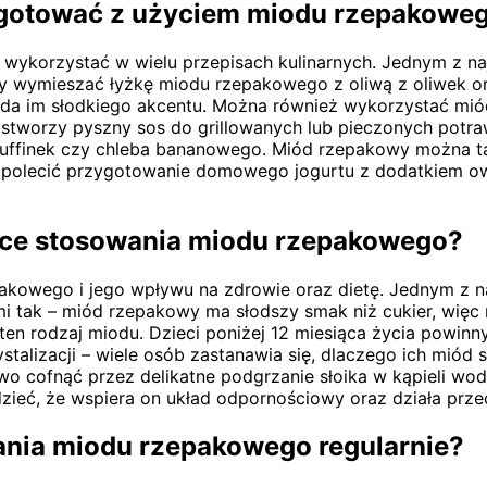
zygotować z użyciem miodu rzepakowe
wykorzystać w wielu przepisach kulinarnych. Jednym z na
y wymieszać łyżkę miodu rzepakowego z oliwą z oliwek or
oda im słodkiego akcentu. Można również wykorzystać mi
stworzy pyszny sos do grillowanych lub pieczonych potra
 muffinek czy chleba bananowego. Miód rzepakowy można ta
o polecić przygotowanie domowego jogurtu z dodatkiem o
zące stosowania miodu rzepakowego?
akowego i jego wpływu na zdrowie oraz dietę. Jednym z n
i tak – miód rzepakowy ma słodszy smak niż cukier, więc
en rodzaj miodu. Dzieci poniżej 12 miesiąca życia powinn
alizacji – wiele osób zastanawia się, dlaczego ich miód sta
atwo cofnąć przez delikatne podgrzanie słoika w kąpieli wod
ieć, że wspiera on układ odpornościowy oraz działa prze
ania miodu rzepakowego regularnie?