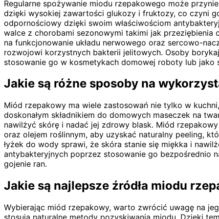
Regularne spożywanie miodu rzepakowego może przynieść
dzięki wysokiej zawartości glukozy i fruktozy, co czyni
odpornościowy dzięki swoim właściwościom antybaktery
walce z chorobami sezonowymi takimi jak przeziębienia 
na funkcjonowanie układu nerwowego oraz sercowo-naczy
rozwojowi korzystnych bakterii jelitowych. Osoby boryka
stosowanie go w kosmetykach domowej roboty lub jako s
Jakie są różne sposoby na wykorzy
Miód rzepakowy ma wiele zastosowań nie tylko w kuchni, 
doskonałym składnikiem do domowych maseczek na twarz
nawilżyć skórę i nadać jej zdrowy blask. Miód rzepakow
oraz olejem roślinnym, aby uzyskać naturalny peeling, k
łyżek do wody sprawi, że skóra stanie się miękka i nawi
antybakteryjnych poprzez stosowanie go bezpośrednio n
gojenie ran.
Jakie są najlepsze źródła miodu rzep
Wybierając miód rzepakowy, warto zwrócić uwagę na jego 
stosują naturalne metody pozyskiwania miodu. Dzięki te