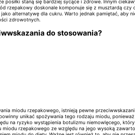
że posiłki staną się bardziej sycące i zdrowe. Innym cie
iód rzepakowy doskonale komponuje się z musztardą czy o
 jako alternatywę dla cukru. Warto jednak pamiętać, aby 
ości zdrowotnych.
ciwwskazania do stosowania?
ania miodu rzepakowego, istnieją pewne przeciwwskazania
powinny unikać spożywania tego rodzaju miodu, ponieważ 
lędu na ryzyko wystąpienia botulizmu niemowlęcego, który
 miodu rzepakowego ze względu na jego wysoką zawartoś
niem miodu do diety. Ważne jest również to, aby nie prze