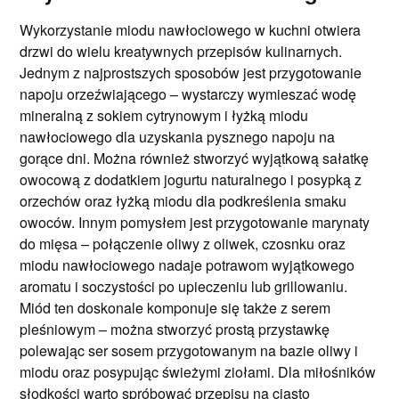
Wykorzystanie miodu nawłociowego w kuchni otwiera
drzwi do wielu kreatywnych przepisów kulinarnych.
Jednym z najprostszych sposobów jest przygotowanie
napoju orzeźwiającego – wystarczy wymieszać wodę
mineralną z sokiem cytrynowym i łyżką miodu
nawłociowego dla uzyskania pysznego napoju na
gorące dni. Można również stworzyć wyjątkową sałatkę
owocową z dodatkiem jogurtu naturalnego i posypką z
orzechów oraz łyżką miodu dla podkreślenia smaku
owoców. Innym pomysłem jest przygotowanie marynaty
do mięsa – połączenie oliwy z oliwek, czosnku oraz
miodu nawłociowego nadaje potrawom wyjątkowego
aromatu i soczystości po upieczeniu lub grillowaniu.
Miód ten doskonale komponuje się także z serem
pleśniowym – można stworzyć prostą przystawkę
polewając ser sosem przygotowanym na bazie oliwy i
miodu oraz posypując świeżymi ziołami. Dla miłośników
słodkości warto spróbować przepisu na ciasto