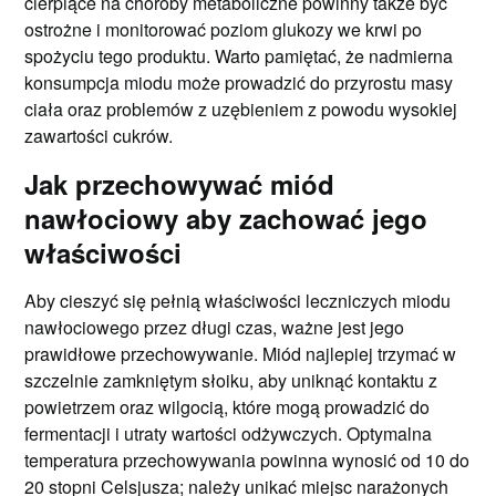
cierpiące na choroby metaboliczne powinny także być
ostrożne i monitorować poziom glukozy we krwi po
spożyciu tego produktu. Warto pamiętać, że nadmierna
konsumpcja miodu może prowadzić do przyrostu masy
ciała oraz problemów z uzębieniem z powodu wysokiej
zawartości cukrów.
Jak przechowywać miód
nawłociowy aby zachować jego
właściwości
Aby cieszyć się pełnią właściwości leczniczych miodu
nawłociowego przez długi czas, ważne jest jego
prawidłowe przechowywanie. Miód najlepiej trzymać w
szczelnie zamkniętym słoiku, aby uniknąć kontaktu z
powietrzem oraz wilgocią, które mogą prowadzić do
fermentacji i utraty wartości odżywczych. Optymalna
temperatura przechowywania powinna wynosić od 10 do
20 stopni Celsjusza; należy unikać miejsc narażonych