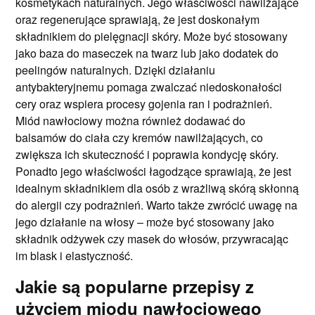
kosmetykach naturalnych. Jego właściwości nawilżające
oraz regenerujące sprawiają, że jest doskonałym
składnikiem do pielęgnacji skóry. Może być stosowany
jako baza do maseczek na twarz lub jako dodatek do
peelingów naturalnych. Dzięki działaniu
antybakteryjnemu pomaga zwalczać niedoskonałości
cery oraz wspiera procesy gojenia ran i podrażnień.
Miód nawłociowy można również dodawać do
balsamów do ciała czy kremów nawilżających, co
zwiększa ich skuteczność i poprawia kondycję skóry.
Ponadto jego właściwości łagodzące sprawiają, że jest
idealnym składnikiem dla osób z wrażliwą skórą skłonną
do alergii czy podrażnień. Warto także zwrócić uwagę na
jego działanie na włosy – może być stosowany jako
składnik odżywek czy masek do włosów, przywracając
im blask i elastyczność.
Jakie są popularne przepisy z
użyciem miodu nawłociowego