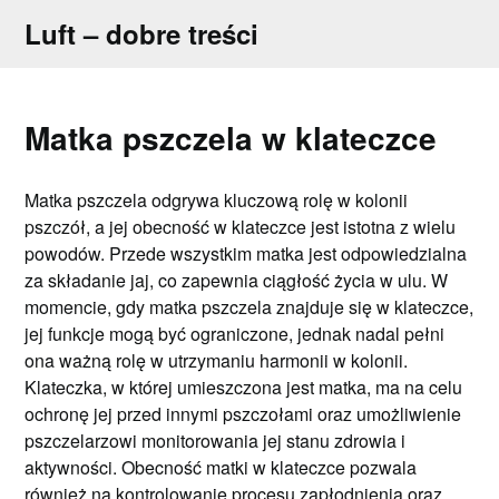
Skip
Luft – dobre treści
to
content
Matka pszczela w klateczce
Matka pszczela odgrywa kluczową rolę w kolonii
pszczół, a jej obecność w klateczce jest istotna z wielu
powodów. Przede wszystkim matka jest odpowiedzialna
za składanie jaj, co zapewnia ciągłość życia w ulu. W
momencie, gdy matka pszczela znajduje się w klateczce,
jej funkcje mogą być ograniczone, jednak nadal pełni
ona ważną rolę w utrzymaniu harmonii w kolonii.
Klateczka, w której umieszczona jest matka, ma na celu
ochronę jej przed innymi pszczołami oraz umożliwienie
pszczelarzowi monitorowania jej stanu zdrowia i
aktywności. Obecność matki w klateczce pozwala
również na kontrolowanie procesu zapłodnienia oraz