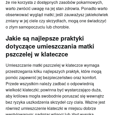
że nie korzysta z dostępnych zasobów pokarmowych,
warto zwrócić uwagę na jej stan zdrowia. Ponadto warto
obserwować wygląd matki; jeśli zauważysz jakiekolwiek
zmiany w jej ciele czy skrzydłach, mogą one świadczyć
o złym samopoczuciu lub chorobie.
Jakie są najlepsze praktyki
dotyczące umieszczania matki
pszczelej w klateczce
Umieszczanie matki pszczelej w klateczce wymaga
przestrzegania kilku najlepszych praktyk, które mogą
pomóc zapewnić jej bezpieczeństwo oraz komfort.
Przede wszystkim należy zadbać o odpowiednią
wielkość klateczki; powinna być wystarczająco duża,
aby królowa mogła swobodnie poruszać się wewnątrz
bez ryzyka uszkodzenia skrzydeł czy ciała. Ważne jest
również umieszczenie klateczki w miejscu dobrze
wentylowanym; nadmiar wilgoci lub zbyt wysoka