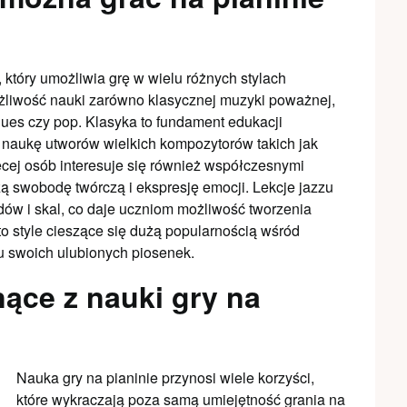
 który umożliwia grę w wielu różnych stylach
liwość nauki zarówno klasycznej muzyki poważnej,
lues czy pop. Klasyka to fundament edukacji
a naukę utworów wielkich kompozytorów takich jak
cej osób interesuje się również współczesnymi
ą swobodę twórczą i ekspresję emocji. Lekcje jazzu
ów i skal, co daje uczniom możliwość tworzenia
 to style cieszące się dużą popularnością wśród
u swoich ulubionych piosenek.
nące z nauki gry na
Nauka gry na pianinie przynosi wiele korzyści,
które wykraczają poza samą umiejętność grania na