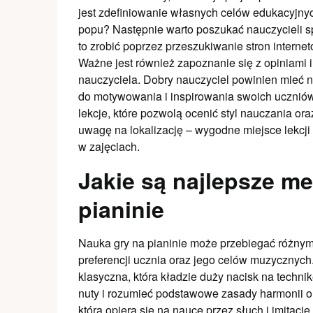
jest zdefiniowanie własnych celów edukacyjnyc
popu? Następnie warto poszukać nauczycieli s
to zrobić poprzez przeszukiwanie stron interne
Ważne jest również zapoznanie się z opiniami
nauczyciela. Dobry nauczyciel powinien mieć ni
do motywowania i inspirowania swoich uczniów
lekcje, które pozwolą ocenić styl nauczania or
uwagę na lokalizację – wygodne miejsce lekcj
w zajęciach.
Jakie są najlepsze me
pianinie
Nauka gry na pianinie może przebiegać różnym
preferencji ucznia oraz jego celów muzycznych
klasyczna, która kładzie duży nacisk na technik
nuty i rozumieć podstawowe zasady harmonii or
która opiera się na nauce przez słuch i imitacj