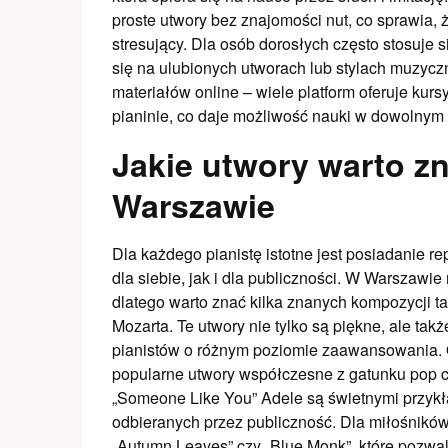
proste utwory bez znajomości nut, co sprawia, ż
stresujący. Dla osób dorosłych często stosuje s
się na ulubionych utworach lub stylach muzyc
materiałów online – wiele platform oferuje kurs
pianinie, co daje możliwość nauki w dowolnym 
Jakie utwory warto zn
Warszawie
Dla każdego pianistę istotne jest posiadanie 
dla siebie, jak i dla publiczności. W Warszawi
dlatego warto znać kilka znanych kompozycji t
Mozarta. Te utwory nie tylko są piękne, ale ta
pianistów o różnym poziomie zaawansowania. 
popularne utwory współczesne z gatunku pop czy
„Someone Like You” Adele są świetnymi przykł
odbieranych przez publiczność. Dla miłośników
„Autumn Leaves” czy „Blue Monk”, które pozwal