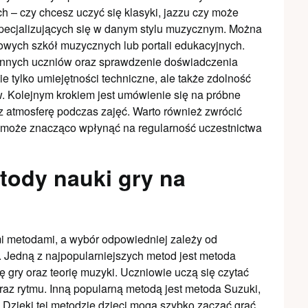
h – czy chcesz uczyć się klasyki, jazzu czy może
pecjalizujących się w danym stylu muzycznym. Można
towych szkół muzycznych lub portali edukacyjnych.
 innych uczniów oraz sprawdzenie doświadczenia
e tylko umiejętności techniczne, ale także zdolność
. Kolejnym krokiem jest umówienie się na próbne
az atmosferę podczas zajęć. Warto również zwrócić
i może znacząco wpłynąć na regularność uczestnictwa
tody nauki gry na
i metodami, a wybór odpowiedniej zależy od
. Jedną z najpopularniejszych metod jest metoda
ę gry oraz teorię muzyki. Uczniowie uczą się czytać
az rytmu. Inną popularną metodą jest metoda Suzuki,
ę. Dzięki tej metodzie dzieci mogą szybko zacząć grać