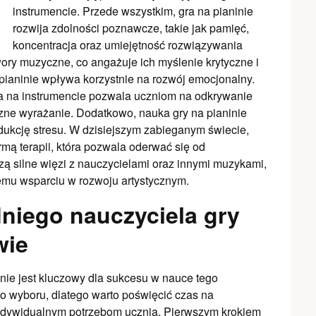
instrumencie. Przede wszystkim, gra na pianinie
rozwija zdolności poznawcze, takie jak pamięć,
koncentracja oraz umiejętność rozwiązywania
ory muzyczne, co angażuje ich myślenie krytyczne i
pianinie wpływa korzystnie na rozwój emocjonalny.
a na instrumencie pozwala uczniom na odkrywanie
zne wyrażanie. Dodatkowo, nauka gry na pianinie
ukcję stresu. W dzisiejszym zabieganym świecie,
rmą terapii, która pozwala oderwać się od
ą silne więzi z nauczycielami oraz innymi muzykami,
emu wsparciu w rozwoju artystycznym.
niego nauczyciela gry
wie
nie jest kluczowy dla sukcesu w nauce tego
do wyboru, dlatego warto poświęcić czas na
 indywidualnym potrzebom ucznia. Pierwszym krokiem