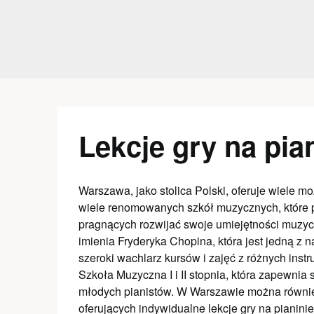
Skip
to
content
Lekcje gry na pi
Warszawa, jako stolica Polski, oferuje wiele mo
wiele renomowanych szkół muzycznych, które pr
pragnących rozwijać swoje umiejętności muzy
imienia Fryderyka Chopina, która jest jedną z na
szeroki wachlarz kursów i zajęć z różnych inst
Szkoła Muzyczna I i II stopnia, która zapewnia
młodych pianistów. W Warszawie można również
oferujących indywidualne lekcje gry na pianini