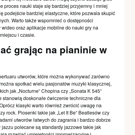
e proces nauki staje się bardziej przyjemny i mniej
ię podejście bardziej elastyczne, które pozwala skupić
znych. Warto także wspomnieć o dostępności
y wideo oraz aplikacje mobilne do nauki gry na
miejscu i czasie.
ać grając na pianinie w
repertuaru utworów, które można wykonywać zarówno
e można spotkać wielu pasjonatów muzyki klasycznej,
akich jak „Nocturne” Chopina czy „Sonata K 545”
kże stanowią doskonałe ćwiczenie techniczne dla
Oprócz klasyki warto również zwrócić uwagę na
 rock. Piosenki takie jak „Let It Be” Beatlesów czy
adami utworów łatwych do zagrania i bardzo dobrze
 jazzu polecane są standardy jazzowe takie jak
ają rozwijać umiejętności improwizacyjne i