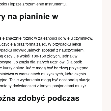
ści i lepsze zrozumienie instrumentu.
ry na pianinie w
się znacznie różnić w zależności od wielu czynników,
uczyciela oraz forma zajęć. W przypadku lekcji
ypadku indywidualnych spotkań z nauczycielem.
nej oscyluje wokół 100-150 złotych, jednak w
cyjne lub zniżki dla stałych uczniów. Dla osób
 kursy online, które mogą być bardziej przystępne
tnictwa w warsztatach muzycznych, które często
cyjne. Takie wydarzenia mogą być doskonałą okazją
wymiany doświadczeń z innymi pasjonatami muzyki.
można zdobyć podczas