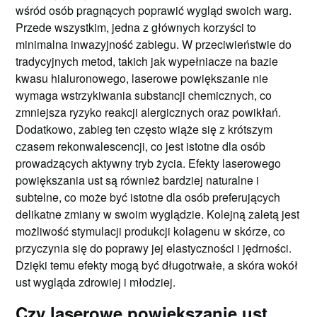
wśród osób pragnących poprawić wygląd swoich warg.
Przede wszystkim, jedna z głównych korzyści to
minimalna inwazyjność zabiegu. W przeciwieństwie do
tradycyjnych metod, takich jak wypełniacze na bazie
kwasu hialuronowego, laserowe powiększanie nie
wymaga wstrzykiwania substancji chemicznych, co
zmniejsza ryzyko reakcji alergicznych oraz powikłań.
Dodatkowo, zabieg ten często wiąże się z krótszym
czasem rekonwalescencji, co jest istotne dla osób
prowadzących aktywny tryb życia. Efekty laserowego
powiększania ust są również bardziej naturalne i
subtelne, co może być istotne dla osób preferujących
delikatne zmiany w swoim wyglądzie. Kolejną zaletą jest
możliwość stymulacji produkcji kolagenu w skórze, co
przyczynia się do poprawy jej elastyczności i jędrności.
Dzięki temu efekty mogą być długotrwałe, a skóra wokół
ust wygląda zdrowiej i młodziej.
Czy laserowe powiększanie ust