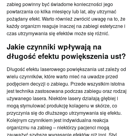
zabieg powinny być świadome konieczności jego
powtarzania co kilka miesięcy lub lat, aby utrzymać
pożądany efekt. Warto również zwrócić uwagę na to, że
każdy organizm reaguje inaczej na zabiegi estetyczne i
czas utrzymywania się efektów może się różnić.
Jakie czynniki wpływają na
długość efektu powiększenia ust?
Długość efektu laserowego powiększania ust zależy od
wielu czynników, które warto mieć na uwadze przed
podjęciem decyzji o zabiegu. Przede wszystkim istotna
jest technika zastosowana podczas zabiegu oraz rodzaj
używanego lasera. Niektóre lasery działają głębiej i
mogą stymulować produkcję kolagenu w skórze, co
przyczynia się do dłuższego utrzymywania się efektu.
Kolejnym czynnikiem jest indywidualna reakcja
organizmu na zabieg – niektórzy pacjenci mogą
zauważyć szybsze wygasanie efektów niż inni. Styl