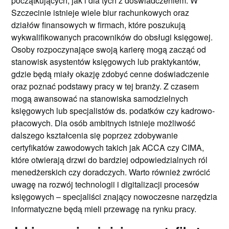
początkujących, jak i dla tych z doświadczeniem. W
Szczecinie istnieje wiele biur rachunkowych oraz
działów finansowych w firmach, które poszukują
wykwalifikowanych pracowników do obsługi księgowej.
Osoby rozpoczynające swoją karierę mogą zacząć od
stanowisk asystentów księgowych lub praktykantów,
gdzie będą miały okazję zdobyć cenne doświadczenie
oraz poznać podstawy pracy w tej branży. Z czasem
mogą awansować na stanowiska samodzielnych
księgowych lub specjalistów ds. podatków czy kadrowo-
płacowych. Dla osób ambitnych istnieje możliwość
dalszego kształcenia się poprzez zdobywanie
certyfikatów zawodowych takich jak ACCA czy CIMA,
które otwierają drzwi do bardziej odpowiedzialnych ról
menedżerskich czy doradczych. Warto również zwrócić
uwagę na rozwój technologii i digitalizacji procesów
księgowych – specjaliści znający nowoczesne narzędzia
informatyczne będą mieli przewagę na rynku pracy.