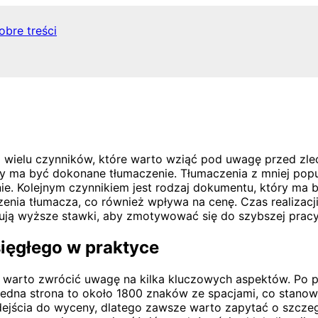
obre treści
 wielu czynników, które warto wziąć pod uwagę przed zlec
tóry ma być dokonane tłumaczenie. Tłumaczenia z mniej p
inie. Kolejnym czynnikiem jest rodzaj dokumentu, który 
nia tłumacza, co również wpływa na cenę. Czas realizacji
sują wyższe stawki, aby zmotywować się do szybszej pracy
sięgłego w praktyce
, warto zwrócić uwagę na kilka kluczowych aspektów. Po p
 jedna strona to około 1800 znaków ze spacjami, co stano
ejścia do wyceny, dlatego zawsze warto zapytać o szczegó