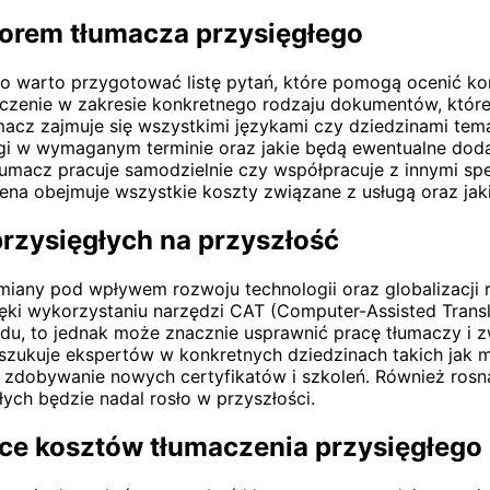
borem tłumacza przysięgłego
o warto przygotować listę pytań, które pomogą ocenić ko
czenie w zakresie konkretnego rodzaju dokumentów, które 
umacz zajmuje się wszystkimi językami czy dziedzinami tem
sługi w wymaganym terminie oraz jakie będą ewentualne do
umacz pracuje samodzielnie czy współpracuje z innymi spec
ena obejmuje wszystkie koszty związane z usługą oraz jaki
przysięgłych na przyszłość
iany pod wpływem rozwoju technologii oraz globalizacji 
 wykorzystaniu narzędzi CAT (Computer-Assisted Translati
adu, to jednak może znacznie usprawnić pracę tłumaczy i z
poszukuje ekspertów w konkretnych dziedzinach takich jak
z zdobywanie nowych certyfikatów i szkoleń. Również ros
ych będzie nadal rosło w przyszłości.
ące kosztów tłumaczenia przysięgłego