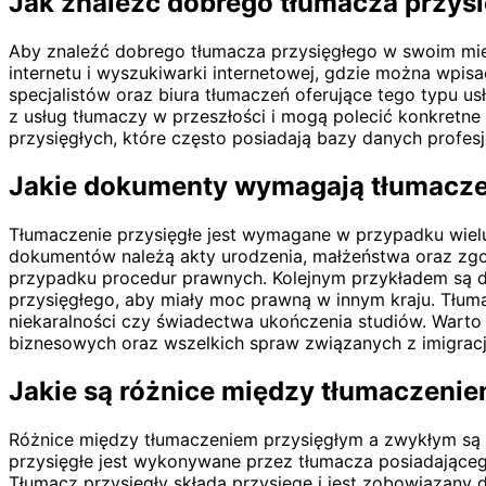
Jak znaleźć dobrego tłumacza przys
Aby znaleźć dobrego tłumacza przysięgłego w swoim mie
internetu i wyszukiwarki internetowej, gdzie można wpis
specjalistów oraz biura tłumaczeń oferujące tego typu u
z usług tłumaczy w przeszłości i mogą polecić konkretn
przysięgłych, które często posiadają bazy danych profes
Jakie dokumenty wymagają tłumaczen
Tłumaczenie przysięgłe jest wymagane w przypadku wiel
dokumentów należą akty urodzenia, małżeństwa oraz zgon
przypadku procedur prawnych. Kolejnym przykładem są 
przysięgłego, aby miały moc prawną w innym kraju. Tłum
niekaralności czy świadectwa ukończenia studiów. Warto 
biznesowych oraz wszelkich spraw związanych z imigracj
Jakie są różnice między tłumaczeni
Różnice między tłumaczeniem przysięgłym a zwykłym są 
przysięgłe jest wykonywane przez tłumacza posiadająceg
Tłumacz przysięgły składa przysięgę i jest zobowiązany