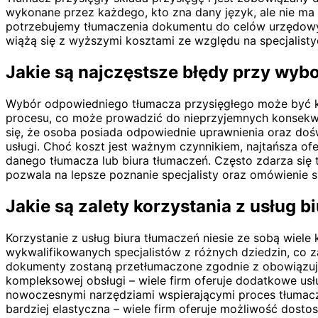
wykonane przez każdego, kto zna dany język, ale nie ma 
potrzebujemy tłumaczenia dokumentu do celów urzędowyc
wiążą się z wyższymi kosztami ze względu na specjalist
Jakie są najczęstsze błędy przy wyb
Wybór odpowiedniego tłumacza przysięgłego może być kl
procesu, co może prowadzić do nieprzyjemnych konsekwen
się, że osoba posiada odpowiednie uprawnienia oraz doś
usługi. Choć koszt jest ważnym czynnikiem, najtańsza of
danego tłumacza lub biura tłumaczeń. Często zdarza si
pozwala na lepsze poznanie specjalisty oraz omówienie 
Jakie są zalety korzystania z usług b
Korzystanie z usług biura tłumaczeń niesie ze sobą wiel
wykwalifikowanych specjalistów z różnych dziedzin, co 
dokumenty zostaną przetłumaczone zgodnie z obowiązując
kompleksowej obsługi – wiele firm oferuje dodatkowe usł
nowoczesnymi narzędziami wspierającymi proces tłumacz
bardziej elastyczna – wiele firm oferuje możliwość dost