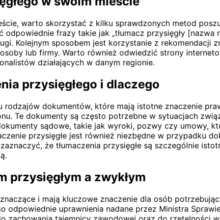
ięgłego w swoim mieście
ście, warto skorzystać z kilku sprawdzonych metod posz
ać odpowiednie frazy takie jak „tłumacz przysięgły [nazwa
sługi. Kolejnym sposobem jest korzystanie z rekomendacji
e osoby lub firmy. Warto również odwiedzić strony intern
jonalistów działających w danym regionie.
ia przysięgłego i dlaczego
u rodzajów dokumentów, które mają istotne znaczenie pra
u. Te dokumenty są często potrzebne w sytuacjach związa
dokumenty sądowe, takie jak wyroki, pozwy czy umowy, k
aczenie przysięgłe jest również niezbędne w przypadku d
zaznaczyć, że tłumaczenia przysięgłe są szczególnie isto
ą.
em przysięgłym a zwykłym
znaczące i mają kluczowe znaczenie dla osób potrzebują
o odpowiednie uprawnienia nadane przez Ministra Sprawie
 do zachowania tajemnicy zawodowej oraz do rzetelności w