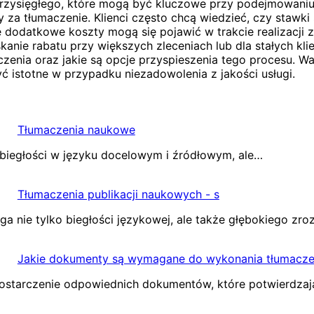
rzysięgłego, które mogą być kluczowe przy podejmowaniu
ny za tłumaczenie. Klienci często chcą wiedzieć, czy stawk
 dodatkowe koszty mogą się pojawić w trakcie realizacji zl
kanie rabatu przy większych zleceniach lub dla stałych kl
aczenia oraz jakie są opcje przyspieszenia tego procesu. W
ć istotne w przypadku niezadowolenia z jakości usługi.
Tłumaczenia naukowe
 biegłości w języku docelowym i źródłowym, ale…
Tłumaczenia publikacji naukowych - s
a nie tylko biegłości językowej, ale także głębokiego zr
Jakie dokumenty są wymagane do wykonania tłumaczen
 dostarczenie odpowiednich dokumentów, które potwierdzaj