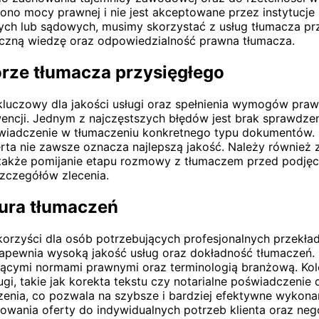
ono mocy prawnej i nie jest akceptowane przez instytucje 
h lub sądowych, musimy skorzystać z usług tłumacza prz
yczną wiedzę oraz odpowiedzialność prawna tłumacza.
orze tłumacza przysięgłego
uczowy dla jakości usługi oraz spełnienia wymogów prawn
cji. Jednym z najczęstszych błędów jest brak sprawdzeni
wiadczenie w tłumaczeniu konkretnego typu dokumentów. K
erta nie zawsze oznacza najlepszą jakość. Należy również 
ę także pomijanie etapu rozmowy z tłumaczem przed podję
szczegółów zlecenia.
iura tłumaczeń
e korzyści dla osób potrzebujących profesjonalnych przek
zapewnia wysoką jakość usług oraz dokładność tłumaczeń. 
ymi normami prawnymi oraz terminologią branżową. Kolejn
ugi, takie jak korekta tekstu czy notarialne poświadczeni
enia, co pozwala na szybsze i bardziej efektywne wykon
osowania oferty do indywidualnych potrzeb klienta oraz ne