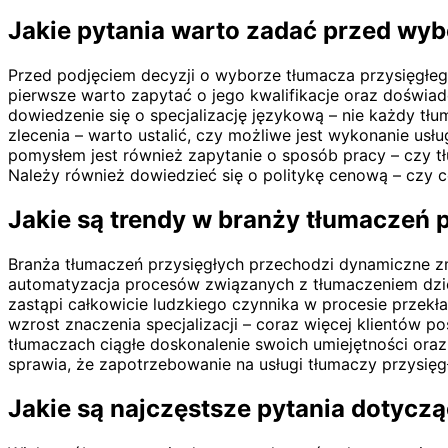
Jakie pytania warto zadać przed wy
Przed podjęciem decyzji o wyborze tłumacza przysięgłeg
pierwsze warto zapytać o jego kwalifikacje oraz doświad
dowiedzenie się o specjalizację językową – nie każdy tł
zlecenia – warto ustalić, czy możliwe jest wykonanie u
pomysłem jest również zapytanie o sposób pracy – czy tł
Należy również dowiedzieć się o politykę cenową – czy c
Jakie są trendy w branży tłumaczeń 
Branża tłumaczeń przysięgłych przechodzi dynamiczne zm
automatyzacja procesów związanych z tłumaczeniem dzięki
zastąpi całkowicie ludzkiego czynnika w procesie przekł
wzrost znaczenia specjalizacji – coraz więcej klientów 
tłumaczach ciągłe doskonalenie swoich umiejętności ora
sprawia, że zapotrzebowanie na usługi tłumaczy przysięgł
Jakie są najczęstsze pytania dotycz