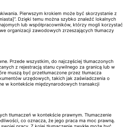
ukiwania. Pierwszym krokiem może być skorzystanie z
 miasta]”. Dzięki temu można szybko znaleźć lokalnych
 znajomych lub współpracowników, którzy mogli korzystać
etowe organizacji zawodowych zrzeszających tłumaczy
wne. Przede wszystkim, do najczęściej tłumaczonych
nych z rejestracją stanu cywilnego za granicą lub w
tóre muszą być przetłumaczone przez tłumacza
okumentów urzędowych, takich jak zaświadczenia o
tne w kontekście międzynarodowych transakcji
cych tłumaczeń w kontekście prawnym. Tłumaczenie
dliwości, co oznacza, że jego praca ma moc prawną.
 swojej pracy. Z kolei tłumaczenie zwykłe może być