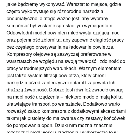
jakie będziemy wykonywać. Warsztat to miejsce, gdzie
często wykorzystuje się różnorodne narzędzia
pneumatyczne, dlatego ważne jest, aby wybrany
kompresor był w stanie sprostać tym wymaganiom.
Odpowiedni model powinien mieć wystarczającą moc
oraz pojemność zbiornika, aby zapewnić ciągłość pracy
bez częstego przerywania na ładowanie powietrza.
Kompresory olejowe są zazwyczaj preferowane w
warsztatach ze względu na swoją trwałość i zdolność do
pracy w trudniejszych warunkach. Ważnym elementem
jest także system filtracji powietrza, który chroni
narzędzia przed zanieczyszczeniami i zapewnia ich
dłuższą żywotność. Dobrze jest również zwrócić uwagę
na mobilność urządzenia – niektóre modele mają kółka
ułatwiające transport po warsztacie. Dodatkowo warto
rozważyć zakup kompresora z dodatkowymi akcesoriami
takimi jak pistolety do malowania czy zestawy końcówek
do pompowania opon. Dzięki nim można znacznie
rozszerzyć możliwości urządzenia i wykorzystać je w