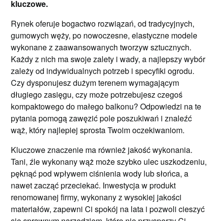
kluczowe.
Rynek oferuje bogactwo rozwiązań, od tradycyjnych,
gumowych węży, po nowoczesne, elastyczne modele
wykonane z zaawansowanych tworzyw sztucznych.
Każdy z nich ma swoje zalety i wady, a najlepszy wybór
zależy od indywidualnych potrzeb i specyfiki ogrodu.
Czy dysponujesz dużym terenem wymagającym
długiego zasięgu, czy może potrzebujesz czegoś
kompaktowego do małego balkonu? Odpowiedzi na te
pytania pomogą zawęzić pole poszukiwań i znaleźć
wąż, który najlepiej sprosta Twoim oczekiwaniom.
Kluczowe znaczenie ma również jakość wykonania.
Tani, źle wykonany wąż może szybko ulec uszkodzeniu,
pęknąć pod wpływem ciśnienia wody lub słońca, a
nawet zacząć przeciekać. Inwestycja w produkt
renomowanej firmy, wykonany z wysokiej jakości
materiałów, zapewni Ci spokój na lata i pozwoli cieszyć
się sprawnym narzędziem, które nie przysporzy Ci