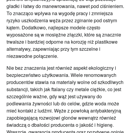
gładki i łatwy do manewrowania, nawet pod ciśnieniem.
To znacząco wpływa na wygodę pracy i zmniejsza
ryzyko uszkodzenia węża przez zginanie pod ostrym
kątem. Dodatkowo, najlepsze modele często
wyposażone są w mosiężne złączki, które są znacznie
trwalsze i bardziej odporne na korozję niż plastikowe
alternatywy, zapewniając przy tym szczelne i
niezawodne połączenie.
Nie bez znaczenia jest również aspekt ekologiczny i
bezpieczeństwo użytkowania. Wiele renomowanych
producentów stawia na materiały wolne od szkodliwych
substancji, takich jak ftalany czy metale ciężkie, co jest
szczególnie ważne, gdy wąż jest używany do
podlewania żywności lub do celów, gdzie woda może
mieć kontakt z ludźmi. Węże z powłoką antybakteryjną
zapobiegającą rozwojowi glonów wewnątrz również
świadczą o dbałości producenta o jakość i higienę.
Wreszcie, gwarancja producenta oraz pozytywne opinie