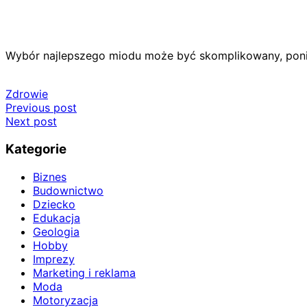
Wybór najlepszego miodu może być skomplikowany, poni
Zdrowie
Nawigacja
Previous post
Next post
wpisu
Kategorie
Biznes
Budownictwo
Dziecko
Edukacja
Geologia
Hobby
Imprezy
Marketing i reklama
Moda
Motoryzacja