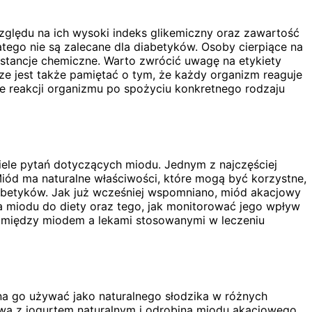
względu na ich wysoki indeks glikemiczny oraz zawartość
ego nie są zalecane dla diabetyków. Osoby cierpiące na
stancje chemiczne. Warto zwrócić uwagę na etykiety
ze jest także pamiętać o tym, że każdy organizm reaguje
e reakcji organizmu po spożyciu konkretnego rodzaju
wiele pytań dotyczących miodu. Jednym z najczęściej
iód ma naturalne właściwości, które mogą być korzystne,
diabetyków. Jak już wcześniej wspomniano, miód akacjowy
ia miodu do diety oraz tego, jak monitorować jego wpływ
je między miodem a lekami stosowanymi w leczeniu
a go używać jako naturalnego słodzika w różnych
ową z jogurtem naturalnym i odrobiną miodu akacjowego,