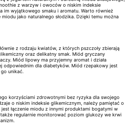
oothie z warzyw i owoców o niskim indeksie
da im wyjątkowego smaku i aromatu. Warto również
miodu jako naturalnego słodzika. Dzięki temu można
ównie z rodzaju kwiatów, z których pszczoły zbierają
glikemiczny oraz delikatny smak. Miód gryczany
aczy. Miód lipowy ma przyjemny aromat i działa
iej odpowiednim dla diabetyków. Miód rzepakowy jest
go unikać.
jego korzyściami zdrowotnymi bez ryzyka dla swojego
dzaje o niskim indeksie glikemicznym, należy pamiętać o
m jest łączenie miodu z innymi produktami bogatymi w
 także regularnie monitorować poziom glukozy we krwi
ganizm.