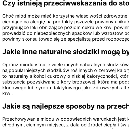
Czy istnieją przeciwwskazania do s
Choć miód może mieć korzystne właściwości zdrowotne d
cierpiące na alergię na produkty pszczele powinny unik
przyjmujące leki obniżające poziom cukru we krwi powin
prowadzić do niebezpiecznych spadków lub wzrostów poz
powinny skonsultować się ze specjalistą przed rozpoczęc
Jakie inne naturalne słodziki mogą 
Oprócz miodu istnieje wiele innych naturalnych słodzikó
najpopularniejszych słodzików roślinnych o zerowej kalor
to naturalny alkohol cukrowy o niskiej kaloryczności, kt
substancja pozyskiwana z kory brzozowej, która ma podo
klonowego lub syropu daktylowego jako zdrowszych alter
krwi.
Jakie są najlepsze sposoby na prze
Przechowywanie miodu w odpowiednich warunkach jest 
chłodnym, ciemnym miejscu, z dala od źródeł ciepła i świ