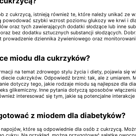
 cukrzycą?
 z cukrzycą, istnieją również te, które należy unikać ze 
 powodować szybki wzrost poziomu glukozy we krwi i dlat
w oraz tych zawierających dodatki słodzące lub inne sub
e oraz bez dodatku sztucznych substancji słodzących. Dobr
est prowadzenie dziennika żywieniowego oraz monitorowani
ące miodu dla cukrzyków?
macji na temat zdrowego stylu życia i diety, pojawia się 
diecie cukrzyków. Odpowiedź brzmi: tak, ale z umiarem. M
anie dotyczy tego, jakie rodzaje miodu są najlepsze dla 
ndeks glikemiczny. Inne pytania dotyczą sposobów włączen
wnież interesować się tym, jakie są potencjalne interakc
ygotować z miodem dla diabetyków?
napojów, które są odpowiednie dla osób z cukrzycą. Możn
nego cukru. Na przykład, można przygotować sałatkę owoc