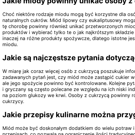
Jakie miody powinny unikać osoby z
Choć niektóre rodzaje miodu mogą być korzystne dla osób
naturalnych cukrów. Miód lipowy czy eukaliptusowy mogą
tę chorobę powinny również unikać przetworzonych miodó
produktów i wybierać tylko te o jak najkrótszym składzi
inaczej na różne produkty spożywcze, dlatego istotne j
miodu.
Jakie są najczęstsze pytania dotycz
W miarę jak coraz więcej osób z cukrzycą poszukuje infor
zadawanych pytań jest, czy miód może zastąpić cukier w 
ale jego spożycie powinno być kontrolowane. Kolejne pyt
i gryczany są często polecane ze względu na ich niski i
na poziom glukozy we krwi. Osoby z cukrzycą powinny ró
cukrzycy.
Jakie przepisy kulinarne można prz
Miód może być doskonałym dodatkiem do wielu potraw i 
przepisach, co pozwala na ograniczenie ilości tradycyj