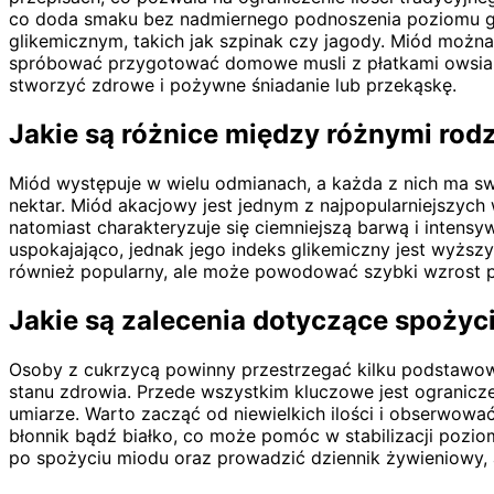
co doda smaku bez nadmiernego podnoszenia poziomu gl
glikemicznym, takich jak szpinak czy jagody. Miód możn
spróbować przygotować domowe musli z płatkami owsiany
stworzyć zdrowe i pożywne śniadanie lub przekąskę.
Jakie są różnice między różnymi rod
Miód występuje w wielu odmianach, a każda z nich ma swo
nektar. Miód akacjowy jest jednym z najpopularniejszych
natomiast charakteryzuje się ciemniejszą barwą i intens
uspokajająco, jednak jego indeks glikemiczny jest wyżs
również popularny, ale może powodować szybki wzrost p
Jakie są zalecenia dotyczące spożyc
Osoby z cukrzycą powinny przestrzegać kilku podstawow
stanu zdrowia. Przede wszystkim kluczowe jest ogranicze
umiarze. Warto zacząć od niewielkich ilości i obserwowa
błonnik bądź białko, co może pomóc w stabilizacji pozi
po spożyciu miodu oraz prowadzić dziennik żywieniowy,