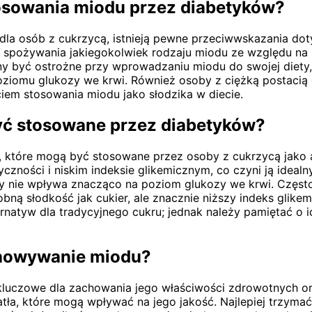
tosowania miodu przez diabetyków?
la osób z cukrzycą, istnieją pewne przeciwwskazania do
ać spożywania jakiegokolwiek rodzaju miodu ze względu na
ny być ostrożne przy wprowadzaniu miodu do swojej diety
iomu glukozy we krwi. Również osoby z ciężką postacią 
iem stosowania miodu jako słodzika w diecie.
być stosowane przez diabetyków?
w, które mogą być stosowane przez osoby z cukrzycą jako a
yczności i niskim indeksie glikemicznym, co czyni ją ideal
óry nie wpływa znacząco na poziom glukozy we krwi. Często
bną słodkość jak cukier, ale znacznie niższy indeks glik
natyw dla tradycyjnego cukru; jednak należy pamiętać o 
chowywanie miodu?
kluczowe dla zachowania jego właściwości zdrowotnych 
atła, które mogą wpływać na jego jakość. Najlepiej trzyma