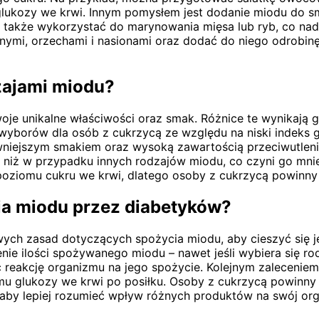
ukozy we krwi. Innym pomysłem jest dodanie miodu do sm
a także wykorzystać do marynowania mięsa lub ryb, co na
mi, orzechami i nasionami oraz dodać do niego odrobinę 
zajami miodu?
je unikalne właściwości oraz smak. Różnice te wynikają gł
 wyborów dla osób z cukrzycą ze względu na niski indeks 
ywniejszym smakiem oraz wysoką zawartością przeciwutleni
zy niż w przypadku innych rodzajów miodu, co czyni go mn
oziomu cukru we krwi, dlatego osoby z cukrzycą powinny 
ia miodu przez diabetyków?
ych zasad dotyczących spożycia miodu, aby cieszyć się 
nie ilości spożywanego miodu – nawet jeśli wybiera się ro
ć reakcję organizmu na jego spożycie. Kolejnym zalecenie
omu glukozy we krwi po posiłku. Osoby z cukrzycą powinny
 aby lepiej rozumieć wpływ różnych produktów na swój or