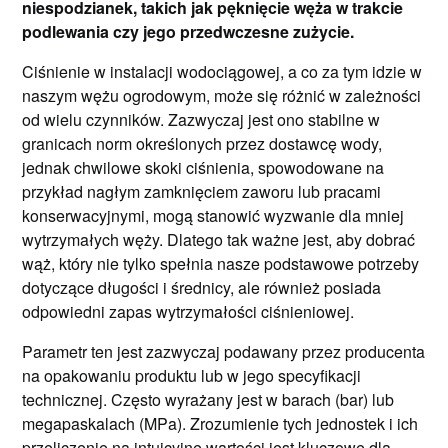
niespodzianek, takich jak pęknięcie węża w trakcie
podlewania czy jego przedwczesne zużycie.
Ciśnienie w instalacji wodociągowej, a co za tym idzie w
naszym wężu ogrodowym, może się różnić w zależności
od wielu czynników. Zazwyczaj jest ono stabilne w
granicach norm określonych przez dostawcę wody,
jednak chwilowe skoki ciśnienia, spowodowane na
przykład nagłym zamknięciem zaworu lub pracami
konserwacyjnymi, mogą stanowić wyzwanie dla mniej
wytrzymałych węży. Dlatego tak ważne jest, aby dobrać
wąż, który nie tylko spełnia nasze podstawowe potrzeby
dotyczące długości i średnicy, ale również posiada
odpowiedni zapas wytrzymałości ciśnieniowej.
Parametr ten jest zazwyczaj podawany przez producenta
na opakowaniu produktu lub w jego specyfikacji
technicznej. Często wyrażany jest w barach (bar) lub
megapaskalach (MPa). Zrozumienie tych jednostek i ich
przeliczenie na intuicyjne wartości jest kluczowe dla