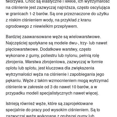
tworzywa. Choć są elastyczne i lekkie, ich wytrzymałość
na ciśnienie jest zazwyczaj najniższa, często oscylująca
w granicach 1-2 barów. Są one przeznaczone do użytku
z niskim ciśnieniem wody, na przykład z kranu
ogrodowego z niewielkim przepływem.
Bardziej zaawansowane węże są wielowarstwowe.
Najczęściej spotykane są modele dwu-, trzy- lub nawet
pięciowarstwowe. Dodatkowe warstwy, często
wykonane z gumy, poliestru lub nylonu, pełnią rolę
zbrojenia. Warstwa zbrojeniowa, zazwyczaj w formie
oplotu lub splotu, jest kluczowa dla zwiększenia
wytrzymałości węża na ciśnienie i zapobiegania jego
pękaniu. Węże z takim wzmocnieniem mogą wytrzymać
ciśnienie w zakresie od 3 do nawet 10 barów, a w
przypadku modeli specjalistycznych nawet więcej.
Istnieją również węże, które są zaprojektowane
specjalnie do pracy pod wysokim ciśnieniem. Są to
zazwyczaj węże wykonane z grubszej gumy lub