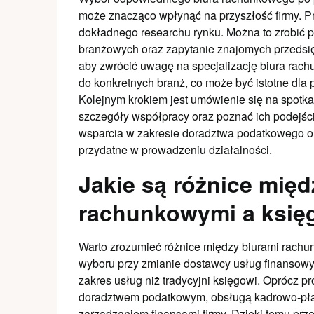
może znacząco wpłynąć na przyszłość firmy. 
dokładnego researchu rynku. Można to zrobić po
branżowych oraz zapytanie znajomych przedsię
aby zwrócić uwagę na specjalizację biura rach
do konkretnych branż, co może być istotne dla
Kolejnym krokiem jest umówienie się na spotka
szczegóły współpracy oraz poznać ich podejści
wsparcia w zakresie doradztwa podatkowego o
przydatne w prowadzeniu działalności.
Jakie są różnice międ
rachunkowymi a ksi
Warto zrozumieć różnice między biurami rac
wyboru przy zmianie dostawcy usług finansowy
zakres usług niż tradycyjni księgowi. Oprócz 
doradztwem podatkowym, obsługą kadrowo-pła
zarządzaniem finansami firmy. Dzięki temu prz