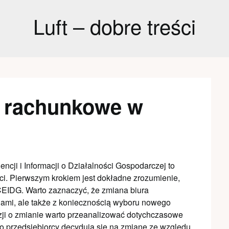
Luft – dobre treści
o rachunkowe w
cji i Informacji o Działalności Gospodarczej to
ci. Pierwszym krokiem jest dokładne zrozumienie,
CEIDG. Warto zaznaczyć, że zmiana biura
iami, ale także z koniecznością wyboru nowego
zji o zmianie warto przeanalizować dotychczasowe
sto przedsiębiorcy decydują się na zmianę ze względu