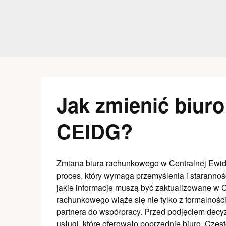
Skip
to
content
Jak zmienić biur
CEIDG?
Zmiana biura rachunkowego w Centralnej Ewiden
proces, który wymaga przemyślenia i starannoś
jakie informacje muszą być zaktualizowane w 
rachunkowego wiąże się nie tylko z formalnośc
partnera do współpracy. Przed podjęciem decy
usługi, które oferowało poprzednie biuro. Czę