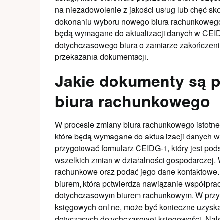
na niezadowolenie z jakości usług lub chęć sk
dokonaniu wyboru nowego biura rachunkowego
będą wymagane do aktualizacji danych w CEID
dotychczasowego biura o zamiarze zakończeni
przekazania dokumentacji.
Jakie dokumenty są p
biura rachunkowego
W procesie zmiany biura rachunkowego istotne
które będą wymagane do aktualizacji danych 
przygotować formularz CEIDG-1, który jest p
wszelkich zmian w działalności gospodarczej.
rachunkowe oraz podać jego dane kontaktowe
biurem, która potwierdza nawiązanie współpr
dotychczasowym biurem rachunkowym. W przypa
księgowych online, może być konieczne uzysk
dotyczących dotychczasowej księgowości. Nal