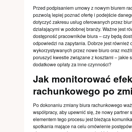
Przed podpisaniem umowy z nowym biurem rach
pozwolą lepiej poznać ofertę i podejście daneg
dotyczyć zakresu usług oferowanych przez biur
działającymi w podobnej branży. Ważne jest ró
dostępność pracowników biura – czy będą dost
odpowiedzi na zapytania. Dobrze jest również 
wykorzystywanych przez nowe biuro oraz możli
poruszyć kwestie związane z kosztami – jakie są
dodatkowe opłaty za inne czynności?
Jak monitorować efe
rachunkowego po zmi
Po dokonaniu zmiany biura rachunkowego ważn
współpracy, aby upewnić się, że nowy partner 
elementem tego procesu jest bieżąca komunikac
spotkania mające na celu omówienie postępów