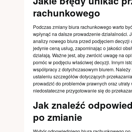
Jakie błędy unikać pr
rachunkowego
Podczas zmiany biura rachunkowego warto by
wpłynąć na dalsze prowadzenie działalności. 
analizy nowego biura przed podjęciem decyzji o
jedynie ceną usług, zapominając o jakości obsł
działają. Ważne jest, aby zwrócić uwagę na opi
pomóc w podjęciu właściwej decyzji. Innym is
współpracy z dotychczasowym biurem. Należy
ustaleniu szczegółów dotyczących przekazania
prowadzić do problemów prawnych oraz utraty
niedostateczne przygotowanie się do przekazan
Jak znaleźć odpowie
po zmianie
Wybór odpowiedniego biura rachunkowego po pod