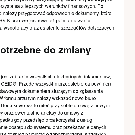
orzystania z lepszych warunków finansowych. Po
 należy przygotować odpowiednie dokumenty, które
G. Kluczowe jest również poinformowanie
a współpracy oraz ustalenie szczegółów dotyczących
otrzebne do zmiany
 jest zebranie wszystkich niezbędnych dokumentów,
w CEIDG. Przede wszystkim przedsiębiorca powinien
odstawowym dokumentem służącym do zgłaszania
 W formularzu tym należy wskazać nowe biuro
. Dodatkowo warto mieć przy sobie umowę z nowym
acy oraz ewentualne aneksy do umowy z
dku gdy przedsiębiorca korzystał z usług
anie dostępu do systemu oraz przekazanie danych
eży również pamiętać o zabezpieczeniu wszelkich