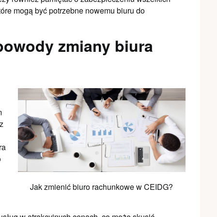
tóre mogą być potrzebne nowemu biuru do
 powody zmiany biura
m
z
ra
o
Jak zmienić biuro rachunkowe w CEIDG?
usług w atrakcyjnych cenach, co może skusić