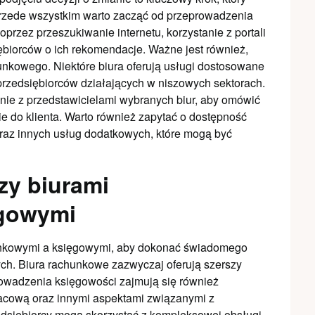
Przede wszystkim warto zacząć od przeprowadzenia
przez przeszukiwanie internetu, korzystanie z portali
biorców o ich rekomendacje. Ważne jest również,
unkowego. Niektóre biura oferują usługi dostosowane
 przedsiębiorców działających w niszowych sektorach.
nie z przedstawicielami wybranych biur, aby omówić
e do klienta. Warto również zapytać o dostępność
raz innych usług dodatkowych, które mogą być
zy biurami
ęgowymi
hunkowymi a księgowymi, aby dokonać świadomego
ch. Biura rachunkowe zazwyczaj oferują szerszy
prowadzenia księgowości zajmują się również
cową oraz innymi aspektami związanymi z
edsiębiorcy mogą skorzystać z kompleksowej obsługi