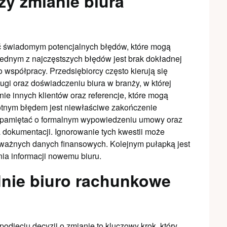
zy zmianie biura
ć świadomym potencjalnych błędów, które mogą
Jednym z najczęstszych błędów jest brak dokładnej
 współpracy. Przedsiębiorcy często kierują się
ugi oraz doświadczeniu biura w branży, w której
nie innych klientów oraz referencje, które mogą
totnym błędem jest niewłaściwe zakończenie
 pamiętać o formalnym wypowiedzeniu umowy oraz
 dokumentacji. Ignorowanie tych kwestii może
 ważnych danych finansowych. Kolejnym pułapką jest
ia informacji nowemu biuru.
dnie biuro rachunkowe
jęciu decyzji o zmianie to kluczowy krok, który