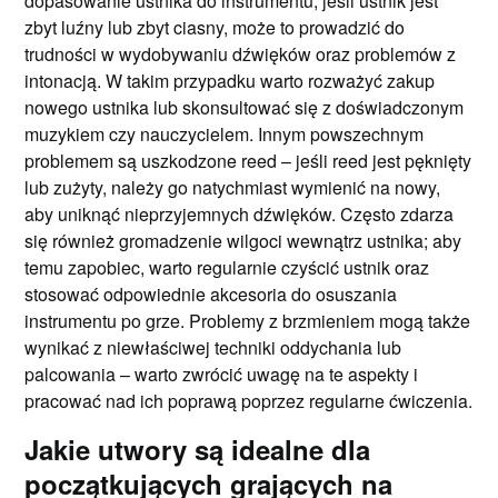
dopasowanie ustnika do instrumentu; jeśli ustnik jest
zbyt luźny lub zbyt ciasny, może to prowadzić do
trudności w wydobywaniu dźwięków oraz problemów z
intonacją. W takim przypadku warto rozważyć zakup
nowego ustnika lub skonsultować się z doświadczonym
muzykiem czy nauczycielem. Innym powszechnym
problemem są uszkodzone reed – jeśli reed jest pęknięty
lub zużyty, należy go natychmiast wymienić na nowy,
aby uniknąć nieprzyjemnych dźwięków. Często zdarza
się również gromadzenie wilgoci wewnątrz ustnika; aby
temu zapobiec, warto regularnie czyścić ustnik oraz
stosować odpowiednie akcesoria do osuszania
instrumentu po grze. Problemy z brzmieniem mogą także
wynikać z niewłaściwej techniki oddychania lub
palcowania – warto zwrócić uwagę na te aspekty i
pracować nad ich poprawą poprzez regularne ćwiczenia.
Jakie utwory są idealne dla
początkujących grających na