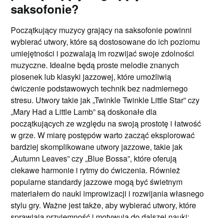
saksofonie?
Początkujący muzycy grający na saksofonie powinni
wybierać utwory, które są dostosowane do ich poziomu
umiejętności i pozwalają im rozwijać swoje zdolności
muzyczne. Idealne będą proste melodie znanych
piosenek lub klasyki jazzowej, które umożliwią
ćwiczenie podstawowych technik bez nadmiernego
stresu. Utwory takie jak „Twinkle Twinkle Little Star” czy
„Mary Had a Little Lamb” są doskonałe dla
początkujących ze względu na swoją prostotę i łatwość
w grze. W miarę postępów warto zacząć eksplorować
bardziej skomplikowane utwory jazzowe, takie jak
„Autumn Leaves” czy „Blue Bossa”, które oferują
ciekawe harmonie i rytmy do ćwiczenia. Również
popularne standardy jazzowe mogą być świetnym
materiałem do nauki improwizacji i rozwijania własnego
stylu gry. Ważne jest także, aby wybierać utwory, które
sprawiają przyjemność i motywują do dalszej nauki;