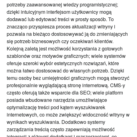
potrzeby zaawansowanej wiedzy programistycznej;
dzięki intuicyjnym interfejsom użytkownicy mogą
dodawać lub edytować treści w prosty sposób. To
znacząco przyspiesza proces aktualizacji witryny i
pozwala na bieżąco dostosowywać ją do zmieniających
się potrzeb biznesowych czy oczekiwań klientów.
Kolejną zaletą jest możliwość korzystania z gotowych
szablonów oraz motywów graficznych; wiele systemów
oferuje szeroki wybór estetycznych rozwiązań, które
można łatwo dostosować do własnych potrzeb. Dzięki
temu osoby bez umiejętności graficznych mogą stworzyć
profesjonalnie wyglądającą stronę internetową. CMS-y
często oferują także wsparcie dla SEO; wiele platform
posiada wbudowane narzędzia umożliwiające
optymalizację treści pod kątem wyszukiwarek
internetowych, co może zwiększyć widoczność witryny w
wynikach wyszukiwania. Dodatkowo systemy
zarządzania treścią często zapewniają możliwość
integracji z różnymi dodatkami i rozszerzeniami, co