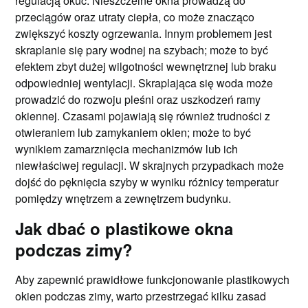
regulacją okuć. Nieszczelne okna prowadzą do
przeciągów oraz utraty ciepła, co może znacząco
zwiększyć koszty ogrzewania. Innym problemem jest
skraplanie się pary wodnej na szybach; może to być
efektem zbyt dużej wilgotności wewnętrznej lub braku
odpowiedniej wentylacji. Skraplająca się woda może
prowadzić do rozwoju pleśni oraz uszkodzeń ramy
okiennej. Czasami pojawiają się również trudności z
otwieraniem lub zamykaniem okien; może to być
wynikiem zamarznięcia mechanizmów lub ich
niewłaściwej regulacji. W skrajnych przypadkach może
dojść do pęknięcia szyby w wyniku różnicy temperatur
pomiędzy wnętrzem a zewnętrzem budynku.
Jak dbać o plastikowe okna
podczas zimy?
Aby zapewnić prawidłowe funkcjonowanie plastikowych
okien podczas zimy, warto przestrzegać kilku zasad