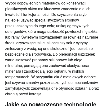
Wybór odpowiednich materiałów do konserwacji
plastikowych okien ma kluczowe znaczenie dla ich
trwałości i funkcjonalności. Do czyszczenia szyb
najlepiej używać specjalistycznych środków
przeznaczonych do tego celu; unikaj agresywnych
detergentów, które mogą uszkodzić powierzchnię szkła
lub ramy. Świetnym rozwiązaniem są również naturalne
środki czyszczące takie jak ocet czy sok z cytryny
zmieszany z wodą; są one skuteczne i jednocześnie
bezpieczne dla środowiska. Do pielęgnacji uszczelek
warto stosować preparaty silikonowe lub oleje
mineralne; pomagają one zachować elastyczność
materiału i zapobiegają jego pękaniu w niskich
temperaturach. W przypadku okuć metalowych dobrze
jest używać smarów przeznaczonych do mechanizmów
zamykających; zapewniają one płynność działania oraz
chronią przed korozją.
Jakie są nowoczesne technologie