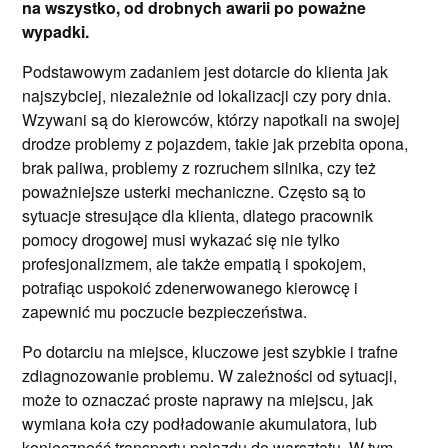
na wszystko, od drobnych awarii po poważne
wypadki.
Podstawowym zadaniem jest dotarcie do klienta jak
najszybciej, niezależnie od lokalizacji czy pory dnia.
Wzywani są do kierowców, którzy napotkali na swojej
drodze problemy z pojazdem, takie jak przebita opona,
brak paliwa, problemy z rozruchem silnika, czy też
poważniejsze usterki mechaniczne. Często są to
sytuacje stresujące dla klienta, dlatego pracownik
pomocy drogowej musi wykazać się nie tylko
profesjonalizmem, ale także empatią i spokojem,
potrafiąc uspokoić zdenerwowanego kierowcę i
zapewnić mu poczucie bezpieczeństwa.
Po dotarciu na miejsce, kluczowe jest szybkie i trafne
zdiagnozowanie problemu. W zależności od sytuacji,
może to oznaczać proste naprawy na miejscu, jak
wymiana koła czy podładowanie akumulatora, lub
konieczność transportu pojazdu do warsztatu. W tym