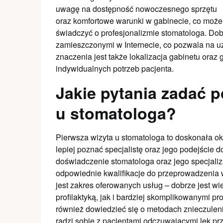
uwagę na dostępność nowoczesnego sprzętu
oraz komfortowe warunki w gabinecie, co może
świadczyć o profesjonalizmie stomatologa. Dob
zamieszczonymi w Internecie, co pozwala na uz
znaczenia jest także lokalizacja gabinetu oraz
indywidualnych potrzeb pacjenta.
Jakie pytania zadać p
u stomatologa?
Pierwsza wizyta u stomatologa to doskonała ok
lepiej poznać specjalistę oraz jego podejście 
doświadczenie stomatologa oraz jego specjaliz
odpowiednie kwalifikacje do przeprowadzeni
jest zakres oferowanych usług – dobrze jest wi
profilaktyką, jak i bardziej skomplikowanymi pr
również dowiedzieć się o metodach znieczuleni
radzi sobie z pacjentami odczuwającymi lęk prz