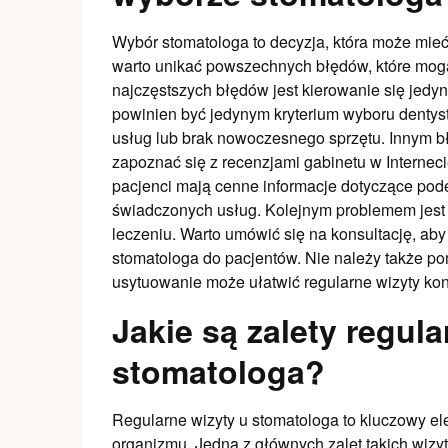
Wybór stomatologa to decyzja, która może mieć
warto unikać powszechnych błędów, które mog
najczęstszych błędów jest kierowanie się jedyn
powinien być jedynym kryterium wyboru dentys
usług lub brak nowoczesnego sprzętu. Innym bł
zapoznać się z recenzjami gabinetu w Internec
pacjenci mają cenne informacje dotyczące pode
świadczonych usług. Kolejnym problemem jest b
leczeniu. Warto umówić się na konsultację, aby
stomatologa do pacjentów. Nie należy także po
usytuowanie może ułatwić regularne wizyty kont
Jakie są zalety regula
stomatologa?
Regularne wizyty u stomatologa to kluczowy el
organizmu. Jedną z głównych zalet takich wiz