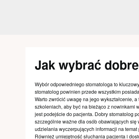
Skip
to
content
Jak wybrać dobr
Wybór odpowiedniego stomatologa to kluczowy 
stomatolog powinien przede wszystkim posiada
Warto zwrócić uwagę na jego wykształcenie, a t
szkoleniach, aby być na bieżąco z nowinkami w
jest podejście do pacjenta. Dobry stomatolog po
szczególnie ważne dla osób obawiających się wi
udzielania wyczerpujących informacji na tema
Również umiejętność słuchania pacjenta i dost