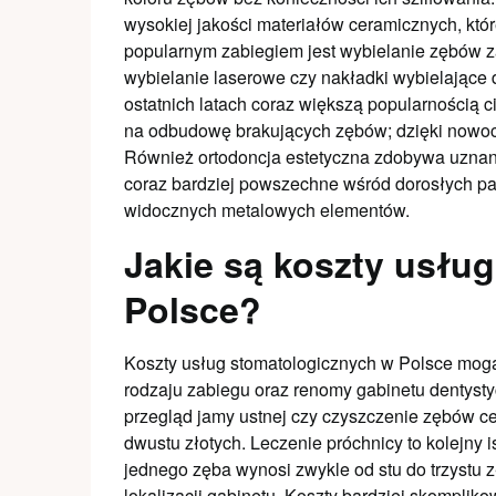
wysokiej jakości materiałów ceramicznych, któr
popularnym zabiegiem jest wybielanie zębów 
wybielanie laserowe czy nakładki wybielające
ostatnich latach coraz większą popularnością c
na odbudowę brakujących zębów; dzięki nowocz
Również ortodoncja estetyczna zdobywa uznanie
coraz bardziej powszechne wśród dorosłych p
widocznych metalowych elementów.
Jakie są koszty usłu
Polsce?
Koszty usług stomatologicznych w Polsce mogą 
rodzaju zabiegu oraz renomy gabinetu dentyst
przegląd jamy ustnej czy czyszczenie zębów ce
dwustu złotych. Leczenie próchnicy to kolejny
jednego zęba wynosi zwykle od stu do trzystu z
lokalizacji gabinetu. Koszty bardziej skomplik