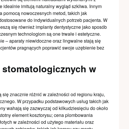
e idealnie imitują naturalny wygląd szkliwa. Innym
za pomocą nowoczesnych metod, takich jak
 dostosowane do indywidualnych potrzeb pacjenta. W
ieszą się również implanty dentystyczne jako sposób
esnym technologiom są one trwałe i estetyczne.
 – aparaty niewidoczne oraz lingwalne stają się
acjentów pragnących poprawić swoje uzębienie bez
g stomatologicznych w
się znacznie różnić w zależności od regionu kraju,
ycznego. W przypadku podstawowych usług takich jak
ny wahają się zazwyczaj od kilkudziesięciu do około
 istotny element kosztorysu; cena plombowania
łotych w zależności od użytego materiału oraz
owanych zabiegów, takich jak korony czy mosty