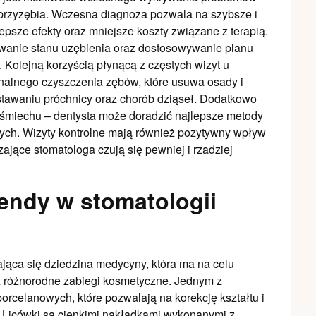
 przyzębia. Wczesna diagnoza pozwala na szybsze i
lepsze efekty oraz mniejsze koszty związane z terapią.
owanie stanu uzębienia oraz dostosowywanie planu
. Kolejną korzyścią płynącą z częstych wizyt u
jonalnego czyszczenia zębów, które usuwa osady i
awaniu próchnicy oraz chorób dziąseł. Dodatkowo
uśmiechu – dentysta może doradzić najlepsze metody
ych. Wizyty kontrolne mają również pozytywny wpływ
ające stomatologa czują się pewniej i rzadziej
rendy w stomatologii
ająca się dziedzina medycyny, która ma na celu
 różnorodne zabiegi kosmetyczne. Jednym z
orcelanowych, które pozwalają na korekcję kształtu i
. Licówki są cienkimi nakładkami wykonanymi z