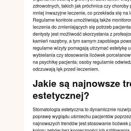
zdrowotnych, takich jak próchnica czy choroby
mniej inwazyjne leczenie, co przekłada się na 
Regularne kontrole umożliwiają także monitor
leczenia do zmieniających się potrzeb pacjenta
dentysty jest możliwość skorzystania z profes
kamień nazębny, a tym samym zapobiega powst
regularne wizyty pomagają utrzymać estetykę 
wybielania czy stosowania licówek porcelanow
na psychikę pacjenta; osoby regularnie odwiedz
odczuwają lęk przed leczeniem.
Jakie są najnowsze t
estetycznej?
Stomatologia estetyczna to dynamicznie rozwij
poprawę wyglądu uśmiechu pacjentów poprzez
najnowszych trendów jest stosowanie licówek p
koloru zębów bez konieczności ich szlifowania