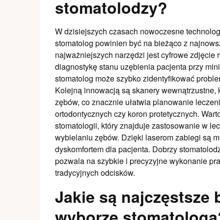
stomatolodzy?
W dzisiejszych czasach nowoczesne technologi
stomatolog powinien być na bieżąco z najnowsz
najważniejszych narzędzi jest cyfrowe zdjęcie
diagnostykę stanu uzębienia pacjenta przy mi
stomatolog może szybko zidentyfikować problem
Kolejną innowacją są skanery wewnątrzustne, 
zębów, co znacznie ułatwia planowanie leczen
ortodontycznych czy koron protetycznych. War
stomatologii, który znajduje zastosowanie w lec
wybielaniu zębów. Dzięki laserom zabiegi są m
dyskomfortem dla pacjenta. Dobrzy stomatolodz
pozwala na szybkie i precyzyjne wykonanie pr
tradycyjnych odcisków.
Jakie są najczęstsze
wyborze stomatologa