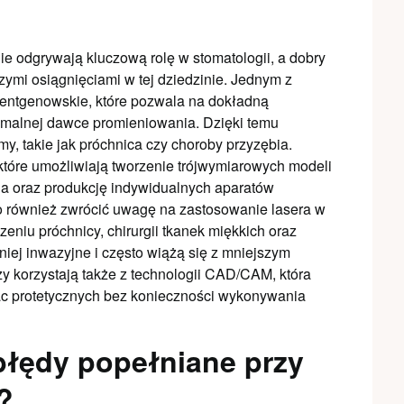
e odgrywają kluczową rolę w stomatologii, a dobry
ymi osiągnięciami w tej dziedzinie. Jednym z
 rentgenowskie, które pozwala na dokładną
nimalnej dawce promieniowania. Dzięki temu
y, takie jak próchnica czy choroby przyzębia.
które umożliwiają tworzenie trójwymiarowych modeli
ia oraz produkcję indywidualnych aparatów
to również zwrócić uwagę na zastosowanie lasera w
zeniu próchnicy, chirurgii tkanek miękkich oraz
niej inwazyjne i często wiążą się z mniejszym
y korzystają także z technologii CAD/CAM, która
ac protetycznych bez konieczności wykonywania
 błędy popełniane przy
?