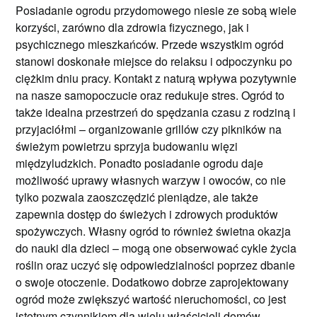
Posiadanie ogrodu przydomowego niesie ze sobą wiele
korzyści, zarówno dla zdrowia fizycznego, jak i
psychicznego mieszkańców. Przede wszystkim ogród
stanowi doskonałe miejsce do relaksu i odpoczynku po
ciężkim dniu pracy. Kontakt z naturą wpływa pozytywnie
na nasze samopoczucie oraz redukuje stres. Ogród to
także idealna przestrzeń do spędzania czasu z rodziną i
przyjaciółmi – organizowanie grillów czy pikników na
świeżym powietrzu sprzyja budowaniu więzi
międzyludzkich. Ponadto posiadanie ogrodu daje
możliwość uprawy własnych warzyw i owoców, co nie
tylko pozwala zaoszczędzić pieniądze, ale także
zapewnia dostęp do świeżych i zdrowych produktów
spożywczych. Własny ogród to również świetna okazja
do nauki dla dzieci – mogą one obserwować cykle życia
roślin oraz uczyć się odpowiedzialności poprzez dbanie
o swoje otoczenie. Dodatkowo dobrze zaprojektowany
ogród może zwiększyć wartość nieruchomości, co jest
istotnym czynnikiem dla wielu właścicieli domów.