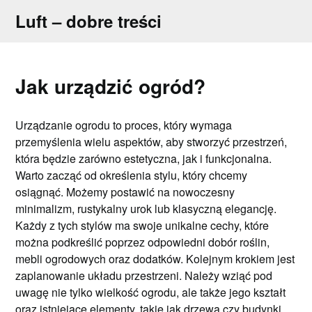
Skip
Luft – dobre treści
to
content
Jak urządzić ogród?
Urządzanie ogrodu to proces, który wymaga
przemyślenia wielu aspektów, aby stworzyć przestrzeń,
która będzie zarówno estetyczna, jak i funkcjonalna.
Warto zacząć od określenia stylu, który chcemy
osiągnąć. Możemy postawić na nowoczesny
minimalizm, rustykalny urok lub klasyczną elegancję.
Każdy z tych stylów ma swoje unikalne cechy, które
można podkreślić poprzez odpowiedni dobór roślin,
mebli ogrodowych oraz dodatków. Kolejnym krokiem jest
zaplanowanie układu przestrzeni. Należy wziąć pod
uwagę nie tylko wielkość ogrodu, ale także jego kształt
oraz istniejące elementy, takie jak drzewa czy budynki.