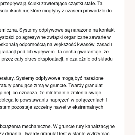
przepływają ścieki zawierające cząstki stałe. Ta
ciankach rur, które mogłyby z czasem prowadzić do
emiczna. Systemy odpływowe są narażone na kontakt
zystości po agresywne związki organiczne zawarte w
doskonałą odpornością na większość kwasów, zasad i
gradacji pod ich wpływem. Ta cecha gwarantuje, że
przez cały okres eksploatacji, niezależnie od składu
peratury. Systemy odpływowe mogą być narażone
eratury panujące zimą w gruncie. Twardy granulat
plnej, co oznacza, że minimalnie zmienia swoje
biega to powstawaniu naprężeń w połączeniach i
ystem pozostaje szczelny nawet w ekstremalnych
obciążenia mechaniczne. W gruncie rury kanalizacyjne
y drgania. Twardy granulat jest w stanie wytrzymać