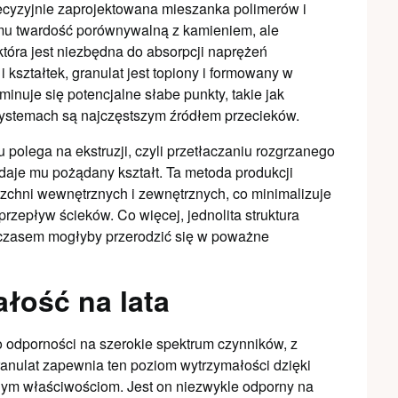
precyzyjnie zaprojektowana mieszanka polimerów i
mu twardość porównywalną z kamieniem, ale
tóra jest niezbędna do absorpcji naprężeń
 kształtek, granulat jest topiony i formowany w
iminuje się potencjalne słabe punkty, takie jak
 systemach są najczęstszym źródłem przecieków.
 polega na ekstruzji, czyli przetłaczaniu rozgrzanego
adaje mu pożądany kształt. Ta metoda produkcji
zchni wewnętrznych i zewnętrznych, co minimalizuje
przepływ ścieków. Co więcej, jednolita struktura
 czasem mogłyby przerodzić się w poważne
łość na lata
odporności na szerokie spektrum czynników, z
ranulat zapewnia ten poziom wytrzymałości dzięki
znym właściwościom. Jest on niezwykle odporny na