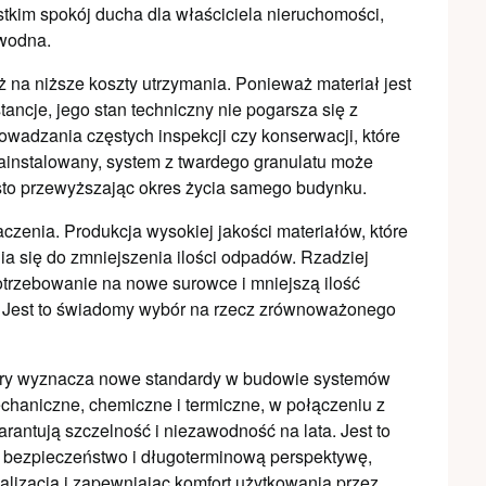
tkim spokój ducha dla właściciela nieruchomości,
awodna.
na niższe koszty utrzymania. Ponieważ materiał jest
tancje, jego stan techniczny nie pogarsza się z
owadzania częstych inspekcji czy konserwacji, które
instalowany, system z twardego granulatu może
sto przewyższając okres życia samego budynku.
czenia. Produkcja wysokiej jakości materiałów, które
ia się do zmniejszenia ilości odpadów. Rzadziej
trzebowanie na nowe surowce i mniejszą ilość
a. Jest to świadomy wybór na rzecz zrównoważonego
który wyznacza nowe standardy w budowie systemów
haniczne, chemiczne i termiczne, w połączeniu z
rantują szczelność i niezawodność na lata. Jest to
ć, bezpieczeństwo i długoterminową perspektywę,
lizacją i zapewniając komfort użytkowania przez