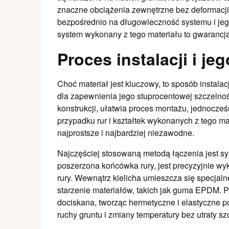
znaczne obciążenia zewnętrzne bez deformacji
bezpośrednio na długowieczność systemu i jeg
system wykonany z tego materiału to gwarancja
Proces instalacji i j
Choć materiał jest kluczowy, to sposób instal
dla zapewnienia jego stuprocentowej szczelnośc
konstrukcji, ułatwia proces montażu, jednocze
przypadku rur i kształtek wykonanych z tego ma
najprostsze i najbardziej niezawodne.
Najczęściej stosowaną metodą łączenia jest sys
poszerzona końcówka rury, jest precyzyjnie wy
rury. Wewnątrz kielicha umieszcza się specjal
starzenie materiałów, takich jak guma EPDM. P
dociskana, tworząc hermetyczne i elastyczne po
ruchy gruntu i zmiany temperatury bez utraty sz