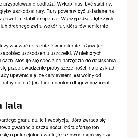
ie przygotowanie podłoża. Wykop musi być stabilny,
ogłyby uszkodzić rury. Rury powinny być układane na
apewni im stabilne oparcie. W przypadku głębszych
u lub drobnego żwiru wokół rur, która równomiernie
leży wsuwać do siebie równomiernie, używając
 zapobiec uszkodzeniu uszczelki. W niektórych
icach, stosuje się specjalne narzędzia do dociskania
 się przeprowadzenie próby szczelności, na przykład
aby upewnić się, że cały system jest wolny od
onalny montaż jest fundamentem długowieczności i
 lata
dego granulatu to inwestycja, która zwraca się
ntowa gwarancja szczelności, którą oferuje ten
a się o potencjalne awarie, kosztowne naprawy czy