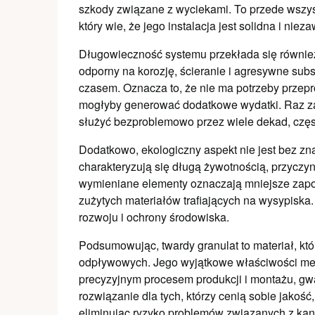
szkody związane z wyciekami. To przede wszys
który wie, że jego instalacja jest solidna i niez
Długowieczność systemu przekłada się również 
odporny na korozję, ścieranie i agresywne subs
czasem. Oznacza to, że nie ma potrzeby przepr
mogłyby generować dodatkowe wydatki. Raz za
służyć bezproblemowo przez wiele dekad, czę
Dodatkowo, ekologiczny aspekt nie jest bez zna
charakteryzują się długą żywotnością, przyczyn
wymieniane elementy oznaczają mniejsze zapo
zużytych materiałów trafiających na wysypisk
rozwoju i ochrony środowiska.
Podsumowując, twardy granulat to materiał, 
odpływowych. Jego wyjątkowe właściwości mec
precyzyjnym procesem produkcji i montażu, gwa
rozwiązanie dla tych, którzy cenią sobie jakoś
eliminując ryzyko problemów związanych z kana