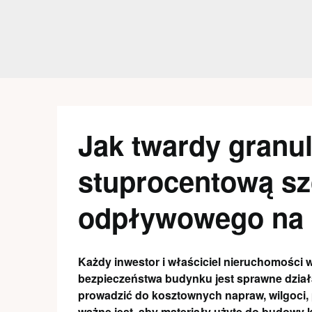
Skip
to
content
Jak twardy granul
stuprocentową sz
odpływowego na 
Każdy inwestor i właściciel nieruchomości wi
bezpieczeństwa budynku jest sprawne dzia
prowadzić do kosztownych napraw, wilgoci, 
ważne jest, aby materiały użyte do budowy k