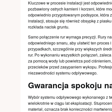
Kluczowe w procesie instalacji jest odpowiedn
pozbawiony ostrych kamieni i korzeni, które m
odpowiednio przygotowanym podsypce, która z
instalacji, stosuje się również obsypkę z piask
rozkłada nacisk gruntu.
Samo połączenie rur wymaga precyzji. Rury na
odpowiedniego smaru, aby ułatwić ten proces i
przypadkach, szczególnie przy większych średn
rur. Po wykonaniu wszystkich połączeń, zaleca
za pomocą wody lub powietrza pod ciśnieniem, 
przecieków przed zasypaniem wykopu. Profesj
niezawodności systemu odpływowego.
Gwarancja spokoju na
Wybór systemu odpływowego wykonanego z twar
wielokrotnie w ciągu lat eksploatacji. Stuproce
materiał, oznacza brak konieczności martwieni