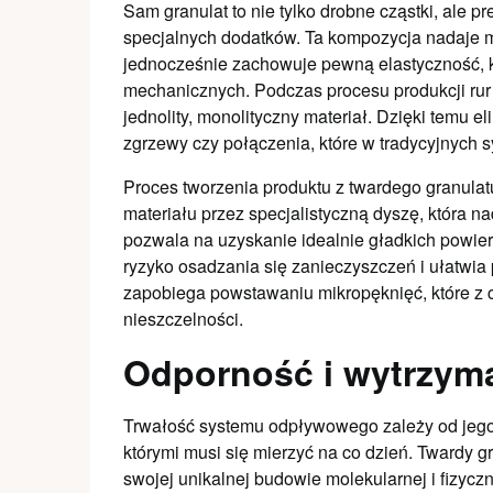
Sam granulat to nie tylko drobne cząstki, ale 
specjalnych dodatków. Ta kompozycja nadaje 
jednocześnie zachowuje pewną elastyczność, k
mechanicznych. Podczas procesu produkcji rur i
jednolity, monolityczny materiał. Dzięki temu el
zgrzewy czy połączenia, które w tradycyjnych
Proces tworzenia produktu z twardego granulatu
materiału przez specjalistyczną dyszę, która n
pozwala na uzyskanie idealnie gładkich powier
ryzyko osadzania się zanieczyszczeń i ułatwia 
zapobiega powstawaniu mikropęknięć, które z
nieszczelności.
Odporność i wytrzyma
Trwałość systemu odpływowego zależy od jego 
którymi musi się mierzyć na co dzień. Twardy g
swojej unikalnej budowie molekularnej i fizyc