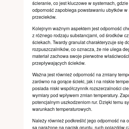
ścieranie, co jest kluczowe w systemach, gdzie 
odporność zapobiega powstawaniu ubytków w ś
przecieków.
Kolejnym ważnym aspektem jest odporność ch
z różnego rodzaju substancjami, od środków c
ściekach. Twardy granulat charakteryzuje się 
rozpuszczalników, co oznacza, że nie ulega de
materiał zachowa swoje pierwotne właściwości 
przepływających ścieków.
Ważna jest również odporność na zmiany tem
zarówno na gorące ścieki, jak i na niskie temp
posiada niski współczynnik rozszerzalności cie
wymiary pod wpływem zmian temperatury. Zapo
potencjalnym uszkodzeniom rur. Dzięki temu s
warunkach temperaturowych.
Należy również podkreślić jego odporność na 
są narażone na nacisk gruntu, ruch pojazdów cz