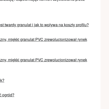
est twardy granulat i jak to wpływa na koszty profilu?
zny, miękki granulat PVC zrewolucjonizował rynek
zny, miękki granulat PVC zrewolucjonizował rynek
ak?
ć ogród?