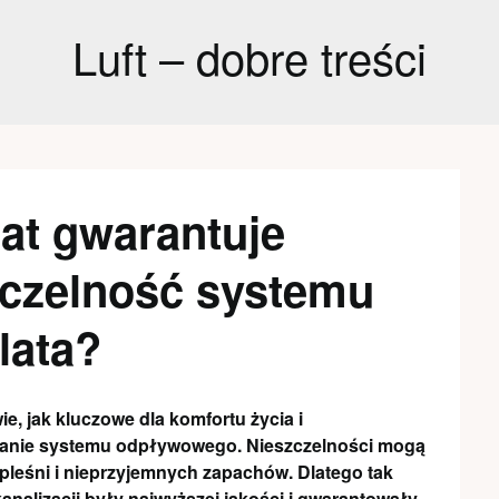
Luft – dobre treści
at gwarantuje
czelność systemu
lata?
e, jak kluczowe dla komfortu życia i
łanie systemu odpływowego. Nieszczelności mogą
pleśni i nieprzyjemnych zapachów. Dlatego tak
analizacji były najwyższej jakości i gwarantowały