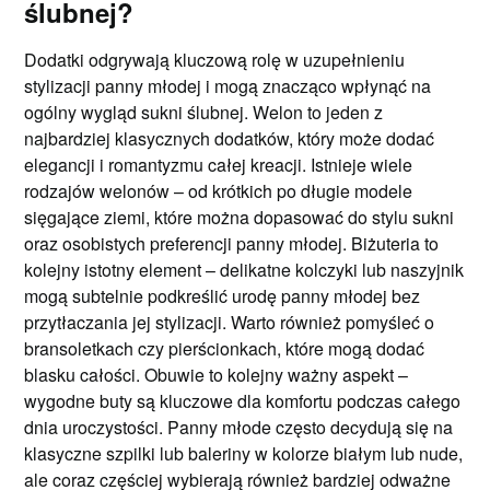
ślubnej?
Dodatki odgrywają kluczową rolę w uzupełnieniu
stylizacji panny młodej i mogą znacząco wpłynąć na
ogólny wygląd sukni ślubnej. Welon to jeden z
najbardziej klasycznych dodatków, który może dodać
elegancji i romantyzmu całej kreacji. Istnieje wiele
rodzajów welonów – od krótkich po długie modele
sięgające ziemi, które można dopasować do stylu sukni
oraz osobistych preferencji panny młodej. Biżuteria to
kolejny istotny element – delikatne kolczyki lub naszyjnik
mogą subtelnie podkreślić urodę panny młodej bez
przytłaczania jej stylizacji. Warto również pomyśleć o
bransoletkach czy pierścionkach, które mogą dodać
blasku całości. Obuwie to kolejny ważny aspekt –
wygodne buty są kluczowe dla komfortu podczas całego
dnia uroczystości. Panny młode często decydują się na
klasyczne szpilki lub baleriny w kolorze białym lub nude,
ale coraz częściej wybierają również bardziej odważne