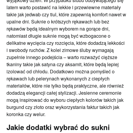
wyjątkowy dzień. W przypadku ślubu odbywającego się
latem warto postawić na lekkie i przewiewne materiały
takie jak jedwab czy tiul, które zapewnią komfort nawet w
upalne dni. Suknie o krótszych rękawach lub bez
rękawów będą idealnym wyborem na gorące dni,
natomiast długie suknie mogą być wzbogacone o
delikatne wycięcia czy rozcięcia, które dodadzą lekkości
i swobody ruchów. Z kolei zimowe śluby wymagają
zupełnie innego podejścia – warto rozważyć cięższe
tkaniny takie jak satyna czy aksamit, które będą lepiej
izolować od chłodu. Dodatkowo można pomyśleć o
rękawach lub pelerynach wykonanych z ciepłych
materiałów, które nie tylko będą praktyczne, ale również
dodadzą elegancji całej stylizacji. Jesienne ceremonie
mogą inspirować do wyboru ciepłych kolorów takich jak
burgund czy złoto oraz wykorzystania faktur takich jak
koronka czy welur.
Jakie dodatki wybrać do sukni