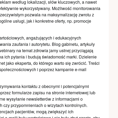
reklam według lokalizacji, słów kluczowych, a nawet
t efektywnie wykorzystywany. Możliwość monitorowania
 rzeczywistym pozwala na maksymalizację zwrotu z
lne usługi, jak i konkretne oferty, np. promocje
a wartościowych, angażujących i edukacyjnych
ania zaufania i autorytetu. Blog gabinetu, artykuły
y webinary na temat zdrowia jamy ustnej przyciągają
a ich pytania i budują świadomość marki. Dzielenie
t jako eksperta, do którego warto się zwrócić. Treści
połecznościowych i poprzez kampanie e-mail
rzymywania kontaktu z obecnymi i potencjalnymi
zez formularze zapisu na stronie internetowej lub
rne wysyłanie newsletterów z informacjami o
 czy przypomnieniach o wizytach kontrolnych.
encjach pacjentów, mogą zwiększyć ich
ci e-maili były wartościowe i nie były zbyt częste, aby