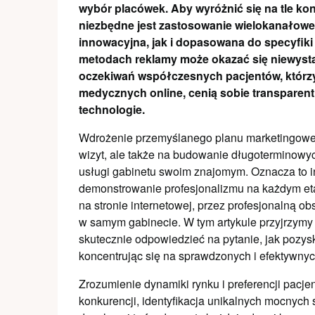
wybór placówek. Aby wyróżnić się na tle ko
niezbędne jest zastosowanie wielokanałowej
innowacyjna, jak i dopasowana do specyfiki
metodach reklamy może okazać się niewystar
oczekiwań współczesnych pacjentów, którzy 
medycznych online, cenią sobie transparen
technologie.
Wdrożenie przemyślanego planu marketingoweg
wizyt, ale także na budowanie długoterminowych
usługi gabinetu swoim znajomym. Oznacza to in
demonstrowanie profesjonalizmu na każdym eta
na stronie internetowej, przez profesjonalną o
w samym gabinecie. W tym artykule przyjrzymy
skutecznie odpowiedzieć na pytanie, jak pozys
koncentrując się na sprawdzonych i efektywnyc
Zrozumienie dynamiki rynku i preferencji pacj
konkurencji, identyfikacja unikalnych mocnych 