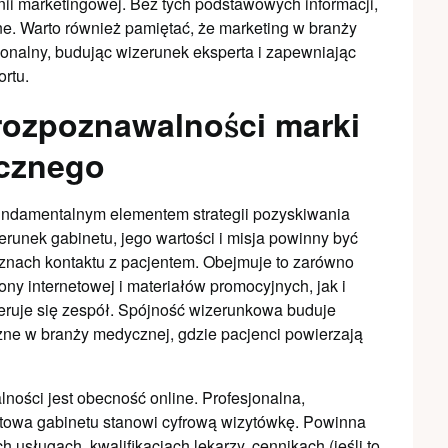
ii marketingowej. Bez tych podstawowych informacji,
e. Warto również pamiętać, że marketing w branży
jonalny, budując wizerunek eksperta i zapewniając
rtu.
rozpoznawalności marki
icznego
fundamentalnym elementem strategii pozyskiwania
runek gabinetu, jego wartości i misja powinny być
znach kontaktu z pacjentem. Obejmuje to zarówno
rony internetowej i materiałów promocyjnych, jak i
ieruje się zespół. Spójność wizerunkowa buduje
ażne w branży medycznej, gdzie pacjenci powierzają
ści jest obecność online. Profesjonalna,
netowa gabinetu stanowi cyfrową wizytówkę. Powinna
usługach, kwalifikacjach lekarzy, cennikach (jeśli to