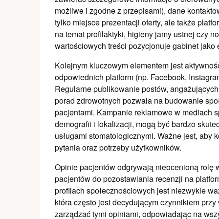
możliwe i zgodne z przepisami), dane kontaktow
tylko miejsce prezentacji oferty, ale także plat
na temat profilaktyki, higieny jamy ustnej cz
wartościowych treści pozycjonuje gabinet jako 
Kolejnym kluczowym elementem jest aktywnoś
odpowiednich platform (np. Facebook, Instagra
Regularne publikowanie postów, angażujących t
porad zdrowotnych pozwala na budowanie społe
pacjentami. Kampanie reklamowe w mediach sp
demografii i lokalizacji, mogą być bardzo sku
usługami stomatologicznymi. Ważne jest, aby 
pytania oraz potrzeby użytkowników.
Opinie pacjentów odgrywają nieocenioną rolę
pacjentów do pozostawiania recenzji na platfo
profilach społecznościowych jest niezwykle wa
która często jest decydującym czynnikiem przy
zarządzać tymi opiniami, odpowiadając na wszy