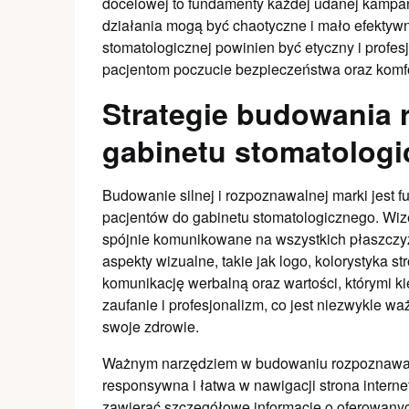
docelowej to fundamenty każdej udanej kampan
działania mogą być chaotyczne i mało efektywn
stomatologicznej powinien być etyczny i profes
pacjentom poczucie bezpieczeństwa oraz komfo
Strategie budowania 
gabinetu stomatolog
Budowanie silnej i rozpoznawalnej marki jest 
pacjentów do gabinetu stomatologicznego. Wize
spójnie komunikowane na wszystkich płaszczy
aspekty wizualne, takie jak logo, kolorystyka st
komunikację werbalną oraz wartości, którymi k
zaufanie i profesjonalizm, co jest niezwykle w
swoje zdrowie.
Ważnym narzędziem w budowaniu rozpoznawalno
responsywna i łatwa w nawigacji strona inter
zawierać szczegółowe informacje o oferowanych 