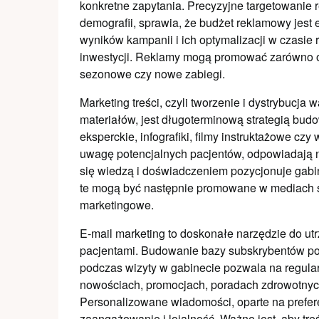
konkretne zapytania. Precyzyjne targetowanie 
demografii, sprawia, że budżet reklamowy jes
wyników kampanii i ich optymalizacji w czasie
inwestycji. Reklamy mogą promować zarówno ogó
sezonowe czy nowe zabiegi.
Marketing treści, czyli tworzenie i dystrybucj
materiałów, jest długoterminową strategią budow
eksperckie, infografiki, filmy instruktażowe cz
uwagę potencjalnych pacjentów, odpowiadają n
się wiedzą i doświadczeniem pozycjonuje gabine
te mogą być następnie promowane w mediach s
marketingowe.
E-mail marketing to doskonałe narzędzie do ut
pacjentami. Budowanie bazy subskrybentów popr
podczas wizyty w gabinecie pozwala na regula
nowościach, promocjach, poradach zdrowotnych
Personalizowane wiadomości, oparte na prefer
zaangażowanie i lojalność. Ważne jest, aby treś