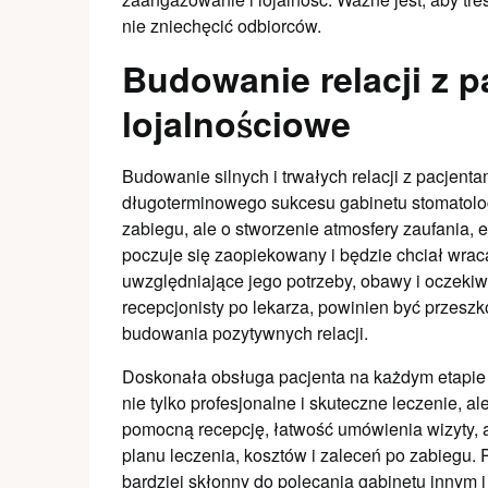
nie zniechęcić odbiorców.
Budowanie relacji z p
lojalnościowe
Budowanie silnych i trwałych relacji z pacjent
długoterminowego sukcesu gabinetu stomatolo
zabiegu, ale o stworzenie atmosfery zaufania, em
poczuje się zaopiekowany i będzie chciał wrac
uwzględniające jego potrzeby, obawy i oczekiw
recepcjonisty po lekarza, powinien być przeszk
budowania pozytywnych relacji.
Doskonała obsługa pacjenta na każdym etapie 
nie tylko profesjonalne i skuteczne leczenie, a
pomocną recepcję, łatwość umówienia wizyty, a
planu leczenia, kosztów i zaleceń po zabiegu. P
bardziej skłonny do polecania gabinetu innym 