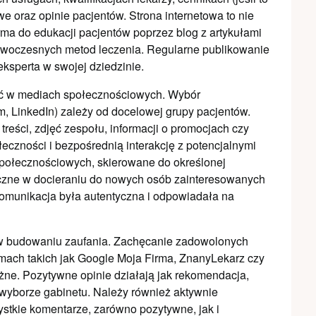
e oraz opinie pacjentów. Strona internetowa to nie
forma do edukacji pacjentów poprzez blog z artykułami
y nowoczesnych metod leczenia. Regularne publikowanie
eksperta w swojej dziedzinie.
ć w mediach społecznościowych. Wybór
m, LinkedIn) zależy od docelowej grupy pacjentów.
reści, zdjęć zespołu, informacji o promocjach czy
czności i bezpośrednią interakcję z potencjalnymi
ołecznościowych, skierowane do określonej
teczne w docieraniu do nowych osób zainteresowanych
komunikacja była autentyczna i odpowiadała na
 w budowaniu zaufania. Zachęcanie zadowolonych
rmach takich jak Google Moja Firma, ZnanyLekarz czy
żne. Pozytywne opinie działają jak rekomendacja,
 wyborze gabinetu. Należy również aktywnie
stkie komentarze, zarówno pozytywne, jak i