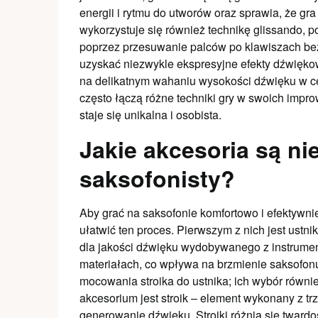
energii i rytmu do utworów oraz sprawia, że gra
wykorzystuje się również technikę glissando, 
poprzez przesuwanie palców po klawiszach be
uzyskać niezwykle ekspresyjne efekty dźwiękowe
na delikatnym wahaniu wysokości dźwięku w 
często łączą różne techniki gry w swoich impro
staje się unikalna i osobista.
Jakie akcesoria są ni
saksofonisty?
Aby grać na saksofonie komfortowo i efektywnie
ułatwić ten proces. Pierwszym z nich jest ustni
dla jakości dźwięku wydobywanego z instrument
materiałach, co wpływa na brzmienie saksofonu 
mocowania stroika do ustnika; ich wybór rów
akcesorium jest stroik – element wykonany z tr
generowanie dźwięku. Stroiki różnią się twar