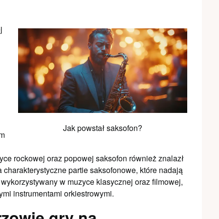
j
Jak powstał saksofon?
em
yce rockowej oraz popowej saksofon również znalazł
 charakterystyczne partie saksofonowe, które nadają
t wykorzystywany w muzyce klasycznej oraz filmowej,
ymi instrumentami orkiestrowymi.
rzowie gry na