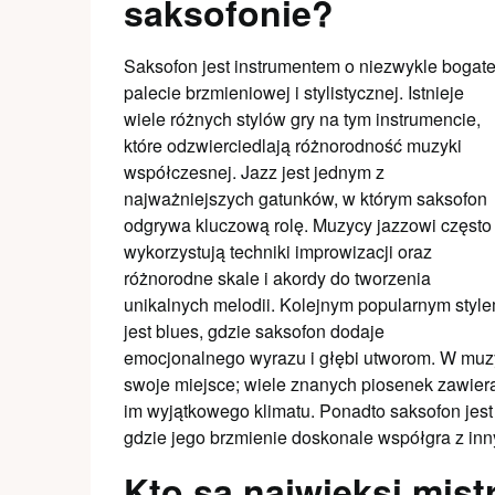
saksofonie?
Saksofon jest instrumentem o niezwykle bogate
palecie brzmieniowej i stylistycznej. Istnieje
wiele różnych stylów gry na tym instrumencie,
które odzwierciedlają różnorodność muzyki
współczesnej. Jazz jest jednym z
najważniejszych gatunków, w którym saksofon
odgrywa kluczową rolę. Muzycy jazzowi często
wykorzystują techniki improwizacji oraz
różnorodne skale i akordy do tworzenia
unikalnych melodii. Kolejnym popularnym styl
jest blues, gdzie saksofon dodaje
emocjonalnego wyrazu i głębi utworom. W muz
swoje miejsce; wiele znanych piosenek zawiera
im wyjątkowego klimatu. Ponadto saksofon jes
gdzie jego brzmienie doskonale współgra z inn
Kto są najwięksi mist