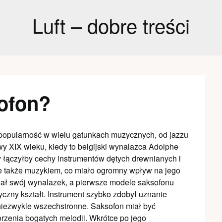
Luft – dobre treści
ofon?
 popularność w wielu gatunkach muzycznych, od jazzu
wy XIX wieku, kiedy to belgijski wynalazca Adolphe
y łączyłby cechy instrumentów dętych drewnianych i
ale także muzykiem, co miało ogromny wpływ na jego
ał swój wynalazek, a pierwsze modele saksofonu
yczny kształt. Instrument szybko zdobył uznanie
niezwykle wszechstronne. Saksofon miał być
rzenia bogatych melodii. Wkrótce po jego