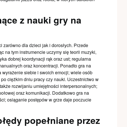
nące z nauki gry na
i zarówno dla dzieci jak i dorosłych. Przede
c na tym instrumencie uczymy się teorii muzyki,
a dobrej koordynacji rąk oraz ust; regularna
manualnych oraz koncentracji. Ponadto gra na
yrażenie siebie i swoich emocji; wiele osób
i po ciężkim dniu pracy czy nauki. Uczestnictwo w
akże rozwijaniu umiejętności interpersonalnych;
połowej oraz komunikacji. Dodatkowo gra na
ości; osiąganie postępów w grze daje poczucie
 błędy popełniane przez