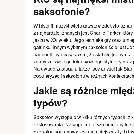
saksofonie?
W historii muzyki wielu artystów zdobyło uzna
z najbardziej znanych jest Charlie Parker, któ
jazzu w XX wieku. Jego technika gry oraz umie
gatunku. Innym wybitnym saksofoniście jest Jo
harmonii i rytmu sprawiło, że stał się jednym z 
znany ze swojego intensywnego stylu gry ora
Na uwagę zasługują także tacy artyści jak Stan 
popularyzacji saksofonu w różnych kontekstac
Jakie są różnice mię
typów?
Saksofon występuje w kilku różnych typach, z 
zastosowania. Najpopularniejsze odmiany to sa
Saksofon sopranowy jest najmniejszy z tych in