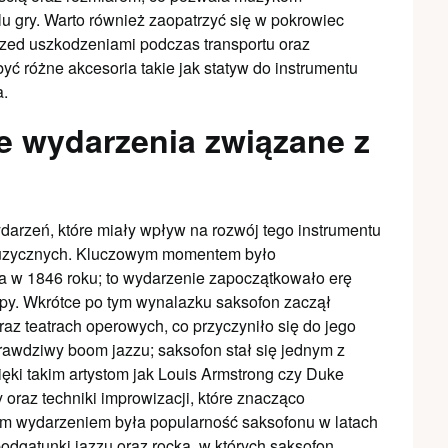
lu gry. Warto również zaopatrzyć się w pokrowiec
rzed uszkodzeniami podczas transportu oraz
 różne akcesoria takie jak statyw do instrumentu
a.
ze wydarzenia związane z
wydarzeń, które miały wpływ na rozwój tego instrumentu
muzycznych. Kluczowym momentem było
a w 1846 roku; to wydarzenie zapoczątkowało erę
py. Wkrótce po tym wynalazku saksofon zaczął
z teatrach operowych, co przyczyniło się do jego
prawdziwy boom jazzu; saksofon stał się jednym z
ęki takim artystom jak Louis Armstrong czy Duke
 oraz techniki improwizacji, które znacząco
ym wydarzeniem była popularność saksofonu w latach
podgatunki jazzu oraz rocka, w których saksofon