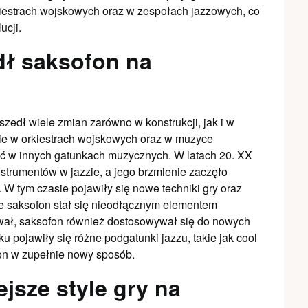
kiestrach wojskowych oraz w zespołach jazzowych, co
ucji.
dł saksofon na
edł wiele zmian zarówno w konstrukcji, jak i w
e w orkiestrach wojskowych oraz w muzyce
ść w innych gatunkach muzycznych. W latach 20. XX
nstrumentów w jazzie, a jego brzmienie zaczęło
W tym czasie pojawiły się nowe techniki gry oraz
 że saksofon stał się nieodłącznym elementem
wał, saksofon również dostosowywał się do nowych
u pojawiły się różne podgatunki jazzu, takie jak cool
fon w zupełnie nowy sposób.
ejsze style gry na