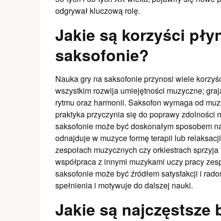
odgrywał kluczową rolę.
Jakie są korzyści pły
saksofonie?
Nauka gry na saksofonie przynosi wiele korzyśc
wszystkim rozwija umiejętności muzyczne; grają
rytmu oraz harmonii. Saksofon wymaga od muzyk
praktyka przyczynia się do poprawy zdolności 
saksofonie może być doskonałym sposobem na w
odnajduje w muzyce formę terapii lub relaksacj
zespołach muzycznych czy orkiestrach sprzyja t
współpraca z innymi muzykami uczy pracy zes
saksofonie może być źródłem satysfakcji i rad
spełnienia i motywuje do dalszej nauki.
Jakie są najczęstsze