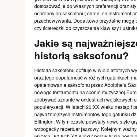
dostosować je do własnych preferencji oraz sty
ochronny do saksofonu; chroni on instrument p
przechowywania. Dodatkowo przydatne mogą być
czy ściereczki do czyszczenia klawiszy i ustnik
Jakie są najważniejs
historią saksofonu?
Historia saksofonu obfituje w wiele istotnych 
oraz jego popularność w różnych gatunkach 
opatentowanie saksofonu przez Adolphe’a Sax
nowego instrumentu na scenie muzycznej Euro
zdobywać uznanie w orkiestrach wojskowych ora
popularyzacji. W latach 20 XX wieku nastąpił 
najważniejszych instrumentów tego gatunku dzi
Ellington. W tym czasie powstały nowe style gry
wzbogaciły repertuar jazzowy. Kolejnym ważn
50-tych i 60-tych XX wieku; pojawiły się nowe 