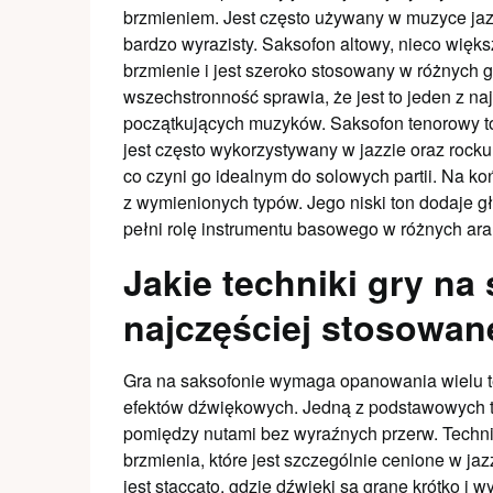
brzmieniem. Jest często używany w muzyce jaz
bardzo wyrazisty. Saksofon altowy, nieco wię
brzmienie i jest szeroko stosowany w różnych 
wszechstronność sprawia, że jest to jeden z n
początkujących muzyków. Saksofon tenorowy to 
jest często wykorzystywany w jazzie oraz rocku.
co czyni go idealnym do solowych partii. Na k
z wymienionych typów. Jego niski ton dodaje gł
pełni rolę instrumentu basowego w różnych ara
Jakie techniki gry na
najczęściej stosowan
Gra na saksofonie wymaga opanowania wielu te
efektów dźwiękowych. Jedną z podstawowych tec
pomiędzy nutami bez wyraźnych przerw. Techni
brzmienia, które jest szczególnie cenione w ja
jest staccato, gdzie dźwięki są grane krótko i 