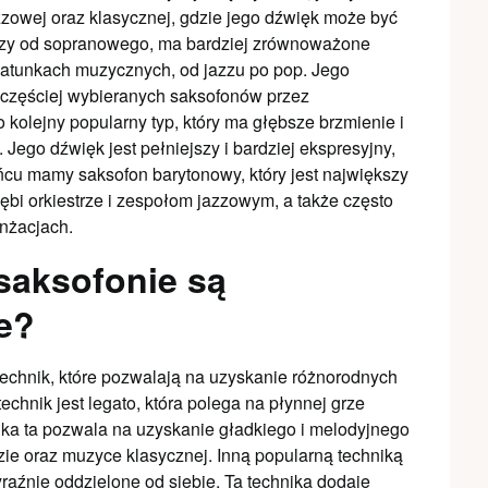
zowej oraz klasycznej, gdzie jego dźwięk może być
kszy od sopranowego, ma bardziej zrównoważone
gatunkach muzycznych, od jazzu po pop. Jego
ajczęściej wybieranych saksofonów przez
kolejny popularny typ, który ma głębsze brzmienie i
 Jego dźwięk jest pełniejszy i bardziej ekspresyjny,
ońcu mamy saksofon barytonowy, który jest największy
ębi orkiestrze i zespołom jazzowym, a także często
nżacjach.
 saksofonie są
e?
chnik, które pozwalają na uzyskanie różnorodnych
hnik jest legato, która polega na płynnej grze
ka ta pozwala na uzyskanie gładkiego i melodyjnego
zzie oraz muzyce klasycznej. Inną popularną techniką
wyraźnie oddzielone od siebie. Ta technika dodaje