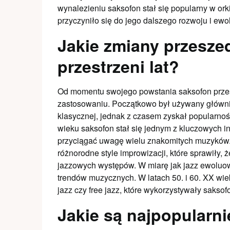
wynalezieniu saksofon stał się popularny w or
przyczyniło się do jego dalszego rozwoju i ewol
Jakie zmiany przesze
przestrzeni lat?
Od momentu swojego powstania saksofon przesz
zastosowaniu. Początkowo był używany główni
klasycznej, jednak z czasem zyskał popularno
wieku saksofon stał się jednym z kluczowych i
przyciągać uwagę wielu znakomitych muzyków. 
różnorodne style improwizacji, które sprawiły,
jazzowych występów. W miarę jak jazz ewoluo
trendów muzycznych. W latach 50. i 60. XX wiek
jazz czy free jazz, które wykorzystywały sakso
Jakie są najpopularni