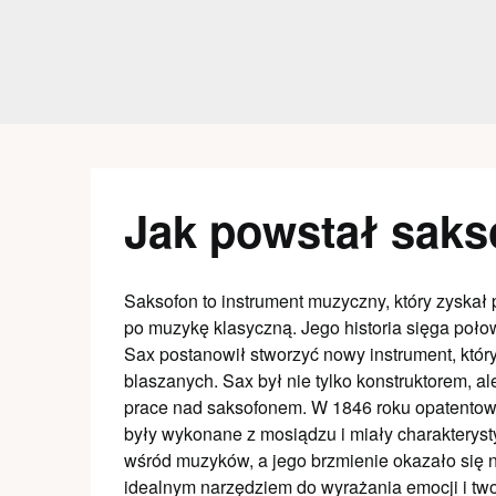
Skip
to
content
Jak powstał saks
Saksofon to instrument muzyczny, który zyskał
po muzykę klasyczną. Jego historia sięga poło
Sax postanowił stworzyć nowy instrument, któr
blaszanych. Sax był nie tylko konstruktorem, 
prace nad saksofonem. W 1846 roku opatentow
były wykonane z mosiądzu i miały charakteryst
wśród muzyków, a jego brzmienie okazało się 
idealnym narzędziem do wyrażania emocji i two