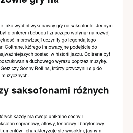
nie jako wybitni wykonawcy gry na saksofonie. Jednym
ry był pionierem bebopu i znacząco wpłynął na rozwój
jętność improwizacji uczyniły go legendą tego
hn Coltrane, którego innowacyjne podejście do
najważniejszych postaci w historii jazzu. Coltrane był
z poszukiwania duchowego wyrazu poprzez muzykę.
Getz czy Sonny Rollins, którzy przyczynili się do
h muzycznych.
dzy saksofonami różnych
których każdy ma swoje unikalne cechy i
ksofon sopranowy, altowy, tenorowy i barytonowy.
strumentów i charakteryzuje się wysokim, jasnym