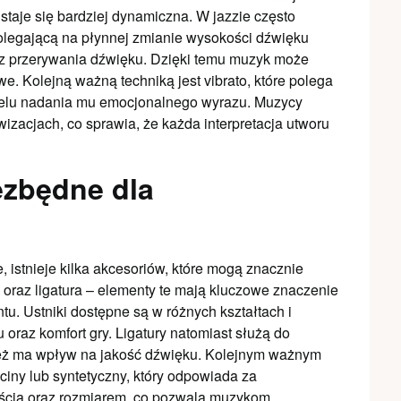
 staje się bardziej dynamiczna. W jazzie często
polegającą na płynnej zmianie wysokości dźwięku
z przerywania dźwięku. Dzięki temu muzyk może
. Kolejną ważną techniką jest vibrato, które polega
celu nadania mu emocjonalnego wyrazu. Muzycy
wizacjach, co sprawia, że każda interpretacja utworu
ezbędne dla
, istnieje kilka akcesoriów, które mogą znacznie
k oraz ligatura – elementy te mają kluczowe znaczenie
u. Ustniki dostępne są w różnych kształtach i
oraz komfort gry. Ligatury natomiast służą do
nież ma wpływ na jakość dźwięku. Kolejnym ważnym
zciny lub syntetyczny, który odpowiada za
dością oraz rozmiarem, co pozwala muzykom