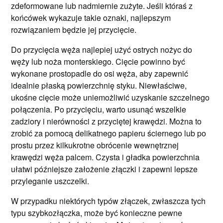
zdeformowane lub nadmiernie zużyte. Jeśli któraś z
końcówek wykazuje takie oznaki, najlepszym
rozwiązaniem będzie jej przycięcie.
Do przycięcia węża najlepiej użyć ostrych nożyc do
węży lub noża monterskiego. Cięcie powinno być
wykonane prostopadle do osi węża, aby zapewnić
idealnie płaską powierzchnię styku. Niewłaściwe,
ukośne cięcie może uniemożliwić uzyskanie szczelnego
połączenia. Po przycięciu, warto usunąć wszelkie
zadziory i nierówności z przyciętej krawędzi. Można to
zrobić za pomocą delikatnego papieru ściernego lub po
prostu przez kilkukrotne obrócenie wewnętrznej
krawędzi węża palcem. Czysta i gładka powierzchnia
ułatwi późniejsze założenie złączki i zapewni lepsze
przyleganie uszczelki.
W przypadku niektórych typów złączek, zwłaszcza tych
typu szybkozłączka, może być konieczne pewne