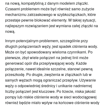
na nową, kompatybilną z danym modelem złączki.
Czasami problemem może być również samo zużycie
mechanizmu zatrzaskowego w szybkozłączkach, które
przestaje pewnie blokować elementy. W takiej sytuacji,
najlepszym rozwiązaniem jest wymiana całej złączki na
nową.
Innym potencjalnym problemem, szczególnie przy
długich połączeniach węży, jest spadek ciśnienia wody.
Może on być spowodowany wieloma czynnikami. Po
pierwsze, zbyt wiele połączeń na jednej linii może
generować opór dla przepływającej wody. Każde
połączenie, nawet idealnie szczelne, stanowi pewną
przeszkodę. Po drugie, zwężenia w złączkach lub w
samych wężach mogą ograniczać przepływ. Używanie
węży o odpowiedniej średnicy i unikanie nadmiernej
liczby połączeń jest kluczowe. Po trzecie, niska jakość
pompy lub niskie ciśnienie wody w sieci wodociągowej
również będzie miało wpływ na końcowe ciśnienie wody