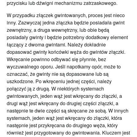
przycisku lub dźwigni mechanizmu zatrzaskowego.
W przypadku złączek gwintowanych, proces jest nieco
inny. Zazwyczaj jedna złączka będzie posiadała gwint
zewnętrzny, a druga wewnętrzny, lub obie będą
posiadały gwinty i będzie potrzebny dodatkowy element
łączący z dwoma gwintami. Należy dokładnie
dopasować gwinty końcówki węża do gwintów złączki.
Wkręcanie powinno odbywać się płynnie, bez
wyczuwalnego oporu. Jeśli napotkamy opór, może to
oznaczać, że gwinty nie są dopasowane lub są
uszkodzone. Po wkręceniu jednej części, należy
połączyć ją z drugą. W niektórych systemach
gwintowanych, jeden wąż jest wkręcany do złączki, a
drugi wąż jest wkręcany do drugiej części złączki, a
następnie te dwie części są skręcane ze sobą. W innych
systemach, jeden wąż jest wkręcany do złączki, która
następnie jest przykręcana do drugiego węża, który
również jest przygotowany do gwintowania. Kluczem jest