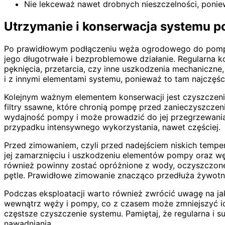
Nie lekceważ nawet drobnych nieszczelności, poni
Utrzymanie i konserwacja systemu p
Po prawidłowym podłączeniu węża ogrodowego do pompy i
jego długotrwałe i bezproblemowe działanie. Regularna ko
pęknięcia, przetarcia, czy inne uszkodzenia mechaniczn
i z innymi elementami systemu, ponieważ to tam najczęśc
Kolejnym ważnym elementem konserwacji jest czyszczeni
filtry ssawne, które chronią pompę przed zanieczyszczeni
wydajność pompy i może prowadzić do jej przegrzewania. 
przypadku intensywnego wykorzystania, nawet częściej.
Przed zimowaniem, czyli przed nadejściem niskich tempe
jej zamarznięciu i uszkodzeniu elementów pompy oraz w
również powinny zostać opróżnione z wody, oczyszczone 
pętle. Prawidłowe zimowanie znacząco przedłuża żywotn
Podczas eksploatacji warto również zwrócić uwagę na ja
wewnątrz węży i pompy, co z czasem może zmniejszyć 
częstsze czyszczenie systemu. Pamiętaj, że regularna i
nawadniania.