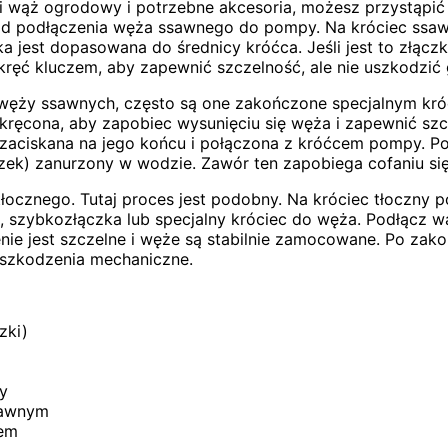
 wąż ogrodowy i potrzebne akcesoria, możesz przystąpić
 od podłączenia węża ssawnego do pompy. Na króciec ssa
zka jest dopasowana do średnicy króćca. Jeśli jest to złąc
kręć kluczem, aby zapewnić szczelność, ale nie uszkodzić 
węży ssawnych, często są one zakończone specjalnym kró
kręcona, aby zapobiec wysunięciu się węża i zapewnić szc
t zaciskana na jego końcu i połączona z króćcem pompy. P
ek) zanurzony w wodzie. Zawór ten zapobiega cofaniu się
ocznego. Tutaj proces jest podobny. Na króciec tłoczny 
szybkozłączka lub specjalny króciec do węża. Podłącz wą
czenie jest szczelne i węże są stabilnie zamocowane. Po z
 uszkodzenia mechaniczne.
zki)
y
sawnym
iem