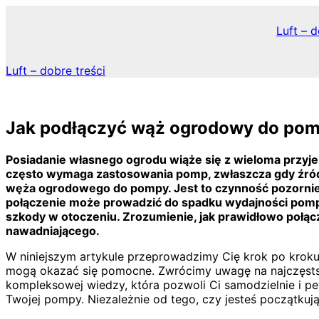
Skip
to
Luft – d
content
Luft – dobre treści
Jak podłączyć wąż ogrodowy do po
Posiadanie własnego ogrodu wiąże się z wieloma przyj
często wymaga zastosowania pomp, zwłaszcza gdy źródł
węża ogrodowego do pompy. Jest to czynność pozornie p
połączenie może prowadzić do spadku wydajności pompy
szkody w otoczeniu. Zrozumienie, jak prawidłowo połą
nawadniającego.
W niniejszym artykule przeprowadzimy Cię krok po krok
mogą okazać się pomocne. Zwrócimy uwagę na najczęstsz
kompleksowej wiedzy, która pozwoli Ci samodzielnie i p
Twojej pompy. Niezależnie od tego, czy jesteś początkuj