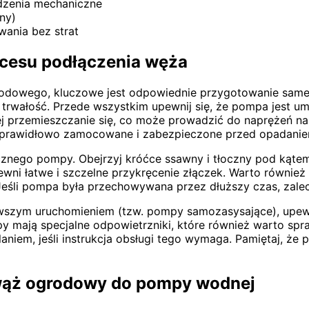
odzenia mechaniczne
ny)
ania bez strat
cesu podłączenia węża
odowego, kluczowe jest odpowiednie przygotowanie samej
 trwałość. Przede wszystkim upewnij się, że pompa jest u
rzemieszczanie się, co może prowadzić do naprężeń na 
e prawidłowo zamocowane i zabezpieczone przed opadani
cznego pompy. Obejrzyj króćce ssawny i tłoczny pod kąte
pewni łatwe i szczelne przykręcenie złączek. Warto równie
śli pompa była przechowywana przez dłuższy czas, zaleca 
rwszym uruchomieniem (tzw. pompy samozasysające), upewn
y mają specjalne odpowietrzniki, które również warto spr
iem, jeśli instrukcja obsługi tego wymaga. Pamiętaj, że 
 wąż ogrodowy do pompy wodnej