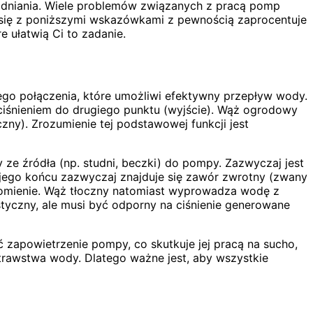
adniania. Wiele problemów związanych z pracą pomp
 się z poniższymi wskazówkami z pewnością zaprocentuje
e ułatwią Ci to zadanie.
go połączenia, które umożliwi efektywny przepływ wody.
d ciśnieniem do drugiego punktu (wyjście). Wąż ogrodowy
y). Zrozumienie tej podstawowej funkcji jest
e źródła (np. studni, beczki) do pompy. Zazwyczaj jest
jego końcu zazwyczaj znajduje się zawór zwrotny (zwany
homienie. Wąż tłoczny natomiast wyprowadza wodę z
styczny, ale musi być odporny na ciśnienie generowane
ć zapowietrzenie pompy, co skutkuje jej pracą na sucho,
otrawstwa wody. Dlatego ważne jest, aby wszystkie