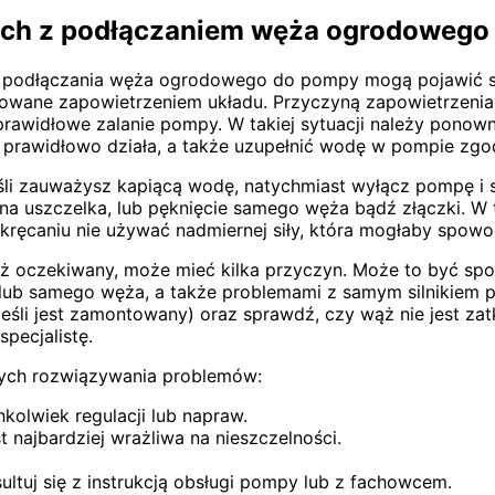
ch z podłączaniem węża ogrodowego
 podłączania węża ogrodowego do pompy mogą pojawić si
wane zapowietrzeniem układu. Przyczyną zapowietrzenia m
eprawidłowe zalanie pompy. W takiej sytuacji należy pono
 prawidłowo działa, a także uzupełnić wodę w pompie zgod
 zauważysz kapiącą wodę, natychmiast wyłącz pompę i spr
na uszczelka, lub pęknięcie samego węża bądź złączki. W 
okręcaniu nie używać nadmiernej siły, która mogłaby spo
iż oczekiwany, może mieć kilka przyczyn. Może to być s
 lub samego węża, a także problemami z samym silnikiem p
jeśli jest zamontowany) oraz sprawdź, czy wąż nie jest zat
pecjalistę.
cych rozwiązywania problemów:
olwiek regulacji lub napraw.
t najbardziej wrażliwa na nieszczelności.
ltuj się z instrukcją obsługi pompy lub z fachowcem.