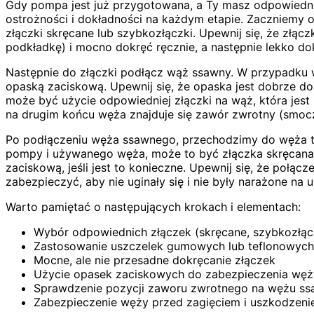
Gdy pompa jest już przygotowana, a Ty masz odpowiedni
ostrożności i dokładności na każdym etapie. Zaczniemy
złączki skręcane lub szybkozłączki. Upewnij się, że złąc
podkładkę) i mocno dokręć ręcznie, a następnie lekko do
Następnie do złączki podłącz wąż ssawny. W przypadku 
opaską zaciskową. Upewnij się, że opaska jest dobrze do
może być użycie odpowiedniej złączki na wąż, która jes
na drugim końcu węża znajduje się zawór zwrotny (smocz
Po podłączeniu węża ssawnego, przechodzimy do węża tł
pompy i używanego węża, może to być złączka skręcana, 
zaciskową, jeśli jest to konieczne. Upewnij się, że połą
zabezpieczyć, aby nie uginały się i nie były narażone na
Warto pamiętać o następujących krokach i elementach:
Wybór odpowiednich złączek (skręcane, szybkozłąc
Zastosowanie uszczelek gumowych lub teflonowych
Mocne, ale nie przesadne dokręcanie złączek
Użycie opasek zaciskowych do zabezpieczenia węż
Sprawdzenie pozycji zaworu zwrotnego na wężu s
Zabezpieczenie węży przed zagięciem i uszkodzen