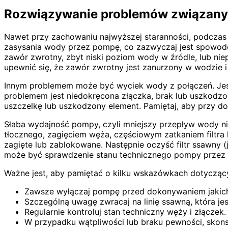
Rozwiązywanie problemów związany
Nawet przy zachowaniu najwyższej staranności, podczas
zasysania wody przez pompę, co zazwyczaj jest spowodo
zawór zwrotny, zbyt niski poziom wody w źródle, lub ni
upewnić się, że zawór zwrotny jest zanurzony w wodzie i
Innym problemem może być wyciek wody z połączeń. Jeśli
problemem jest niedokręcona złączka, brak lub uszkodzo
uszczelkę lub uszkodzony element. Pamiętaj, aby przy d
Słaba wydajność pompy, czyli mniejszy przepływ wody n
tłocznego, zagięciem węża, częściowym zatkaniem filtra
zagięte lub zablokowane. Następnie oczyść filtr ssawny (
może być sprawdzenie stanu technicznego pompy przez s
Ważne jest, aby pamiętać o kilku wskazówkach dotyczą
Zawsze wyłączaj pompę przed dokonywaniem jakichk
Szczególną uwagę zwracaj na linię ssawną, która jes
Regularnie kontroluj stan techniczny węży i złączek.
W przypadku wątpliwości lub braku pewności, skonsu