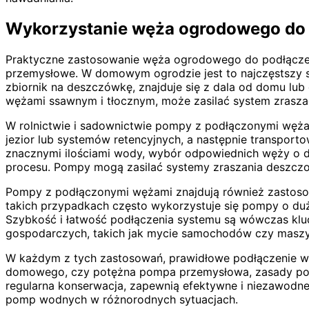
Wykorzystanie węża ogrodowego do 
Praktyczne zastosowanie węża ogrodowego do podłączeni
przemysłowe. W domowym ogrodzie jest to najczęstszy sp
zbiornik na deszczówkę, znajduje się z dala od domu lub
wężami ssawnym i tłocznym, może zasilać system zraszacz
W rolnictwie i sadownictwie pompy z podłączonymi węż
jezior lub systemów retencyjnych, a następnie transport
znacznymi ilościami wody, wybór odpowiednich węży o du
procesu. Pompy mogą zasilać systemy zraszania deszc
Pompy z podłączonymi wężami znajdują również zastosow
takich przypadkach często wykorzystuje się pompy o duże
Szybkość i łatwość podłączenia systemu są wówczas kl
gospodarczych, takich jak mycie samochodów czy maszyn
W każdym z tych zastosowań, prawidłowe podłączenie wę
domowego, czy potężna pompa przemysłowa, zasady podł
regularna konserwacja, zapewnią efektywne i niezawodne
pomp wodnych w różnorodnych sytuacjach.