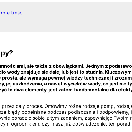
obre treści
mpy?
emnościami, ale także z obowiązkami. Jednym z podstawo
o wody znajduje się dalej lub jest to studnia. Kluczow
rosta, ale wymaga pewnej wiedzy technicznej i zrozumi
, jej uszkodzenia, a nawet wycieków wody, co jest nie
czyć te dwa elementy, jest zatem fundamentalne dla efe
u przez cały proces. Omówimy różne rodzaje pomp, rodzaj
e błędy popełniane podczas podłączania i podpowiemy, ja
ewnie poradzić sobie z tym zadaniem, zapewniając Twoim 
ącym ogrodnikiem, czy masz już doświadczenie, ten poradn