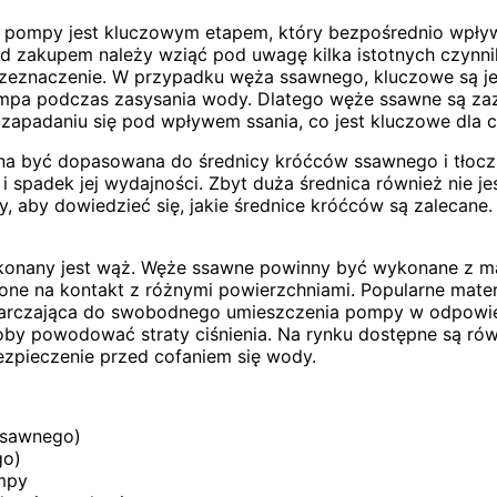
pompy jest kluczowym etapem, który bezpośrednio wpływ
zed zakupem należy wziąć pod uwagę kilka istotnych czyn
rzeznaczenie. W przypadku węża ssawnego, kluczowe są j
ompa podczas zasysania wody. Dlatego węże ssawne są zaz
apadaniu się pod wpływem ssania, co jest kluczowe dla ci
na być dopasowana do średnicy króćców ssawnego i tłoc
 spadek jej wydajności. Zbyt duża średnica również nie 
y, aby dowiedzieć się, jakie średnice króćców są zalecane
ykonany jest wąż. Węże ssawne powinny być wykonane z ma
ażone na kontakt z różnymi powierzchniami. Popularne ma
arczająca do swobodnego umieszczenia pompy w odpowiedn
łoby powodować straty ciśnienia. Na rynku dostępne są
zpieczenie przed cofaniem się wody.
ssawnego)
go)
mpy