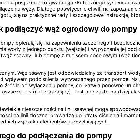
onanie połączenia to gwarancja skutecznego systemu naw
ączeniu węży. Dlatego poświęcenie chwili na zapoznanie
gotuj się na praktyczne rady i szczegółowe instrukcje, któr
k podłączyć wąż ogrodowy do pompy
y opierają się na zapewnieniu szczelnego i bezpieczne
sania wody z jednego punktu (wejście) i wypychania jej po
(wąż ssawny) lub pompę z miejscem docelowym (wąż tłoczn
znym. Wąż ssawny jest odpowiedzialny za transport wody z
 pod wpływem podciśnienia wytwarzanego przez pompę. Na 
do źródła po wyłączeniu pompy, co ułatwia ponowne uruc
szacze, pistolet zraszający). Jest on często bardziej ela
niewielkie nieszczelności na linii ssawnej mogą spowodowa
ści na linii tłocznej prowadzą do utraty ciśnienia i marn
ednich złączek i elementów uszczelniających.
ego do podłączenia do pompy