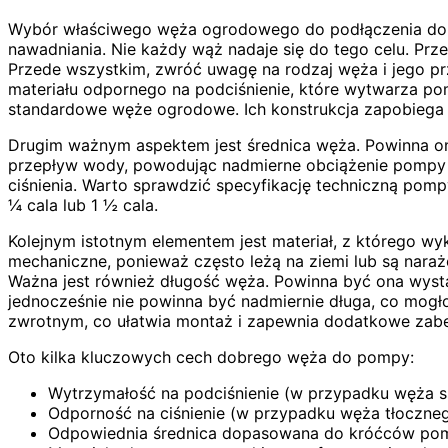
Wybór właściwego węża ogrodowego do podłączenia do 
nawadniania. Nie każdy wąż nadaje się do tego celu. Pr
Przede wszystkim, zwróć uwagę na rodzaj węża i jego p
materiału odpornego na podciśnienie, które wytwarza p
standardowe węże ogrodowe. Ich konstrukcja zapobiega z
Drugim ważnym aspektem jest średnica węża. Powinna o
przepływ wody, powodując nadmierne obciążenie pompy i
ciśnienia. Warto sprawdzić specyfikację techniczną pomp
¼ cala lub 1 ½ cala.
Kolejnym istotnym elementem jest materiał, z którego w
mechaniczne, ponieważ często leżą na ziemi lub są nar
Ważna jest również długość węża. Powinna być ona wyst
jednocześnie nie powinna być nadmiernie długa, co mog
zwrotnym, co ułatwia montaż i zapewnia dodatkowe zabe
Oto kilka kluczowych cech dobrego węża do pompy:
Wytrzymałość na podciśnienie (w przypadku węża 
Odporność na ciśnienie (w przypadku węża tłoczne
Odpowiednia średnica dopasowana do króćców po