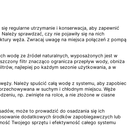
ię regularne utrzymanie i konserwacja, aby zapewnić
 Należy sprawdzać, czy nie pojawiły się na nich
ruktury węża. Zwracaj uwagę na miejsca połączeń z pompą
ych wodę ze źródeł naturalnych, wyposażonych jest w
zyszczony filtr znacząco ogranicza przepływ wody, obniża
ltrów, najlepiej po każdym sezonie użytkowania, a w
 węży. Należy spuścić całą wodę z systemu, aby zapobiec
ej przechowywana w suchym i chłodnym miejscu. Węże
niu, np. zwinięte na rolce, a nie złożone w ciasne
sadów, może to prowadzić do osadzania się ich
stosowanie dodatkowych środków zapobiegawczych lub
czność Twojego sprzętu i efektywność całego systemu