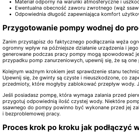
Materiał odporny na warunki atmosferyczne i uszk
Ewentualna obecność zaworu zwrotnego (wąż ssaw
Odpowiednia długość zapewniająca komfort użytkow
Przygotowanie pompy wodnej do pro
Zanim przystąpisz do faktycznego podłączania węża ogr
ogromny wpływ na późniejsze działanie urządzenia i jego
generowane podczas pracy pompy mogą spowodować jej p
przypadku pomp zanurzeniowych, upewnij się, że są on
Kolejnym ważnym krokiem jest sprawdzenie stanu techni
Upewnij się, że gwinty są czyste i nieuszkodzone, co za
przedmioty, które mogłyby zablokować przepływ wody. Je
Jeśli posiadasz pompę, która wymaga zalania przed pie
przygotuj odpowiednią ilość czystej wody. Niektóre pomp
ssawnego do pompy powinno być wykonane przed jej zalan
i bezproblemowej pracy.
Proces krok po kroku jak podłączyć