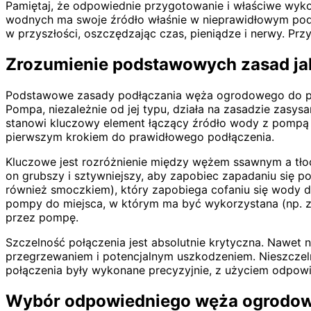
Pamiętaj, że odpowiednie przygotowanie i właściwe wyk
wodnych ma swoje źródło właśnie w nieprawidłowym podł
w przyszłości, oszczędzając czas, pieniądze i nerwy. Przy
Zrozumienie podstawowych zasad ja
Podstawowe zasady podłączania węża ogrodowego do pomp
Pompa, niezależnie od jej typu, działa na zasadzie zasy
stanowi kluczowy element łączący źródło wody z pompą 
pierwszym krokiem do prawidłowego podłączenia.
Kluczowe jest rozróżnienie między wężem ssawnym a tłoc
on grubszy i sztywniejszy, aby zapobiec zapadaniu się
również smoczkiem), który zapobiega cofaniu się wody 
pompy do miejsca, w którym ma być wykorzystana (np. zra
przez pompę.
Szczelność połączenia jest absolutnie krytyczna. Nawet 
przegrzewaniem i potencjalnym uszkodzeniem. Nieszczelno
połączenia były wykonane precyzyjnie, z użyciem odpowi
Wybór odpowiedniego węża ogrodow