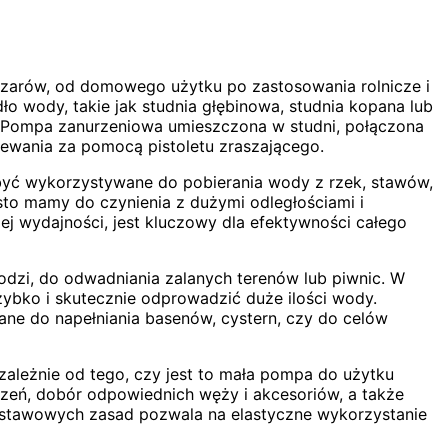
szarów, od domowego użytku po zastosowania rolnicze i
 wody, takie jak studnia głębinowa, studnia kopana lub
e. Pompa zanurzeniowa umieszczona w studni, połączona
lewania za pomocą pistoletu zraszającego.
być wykorzystywane do pobierania wody z rzek, stawów,
sto mamy do czynienia z dużymi odległościami i
j wydajności, jest kluczowy dla efektywności całego
dzi, do odwadniania zalanych terenów lub piwnic. W
zybko i skutecznie odprowadzić duże ilości wody.
e do napełniania basenów, cystern, czy do celów
leżnie od tego, czy jest to mała pompa do użytku
eń, dobór odpowiednich węży i akcesoriów, a także
odstawowych zasad pozwala na elastyczne wykorzystanie