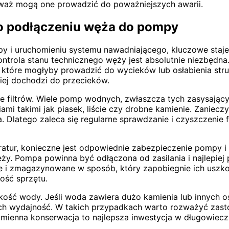
eważ mogą one prowadzić do poważniejszych awarii.
o podłączeniu węża do pompy
 uruchomieniu systemu nawadniającego, kluczowe staje s
ntrola stanu technicznego węży jest absolutnie niezbędna.
e, które mogłyby prowadzić do wycieków lub osłabienia st
iej dochodzi do przecieków.
e filtrów. Wiele pomp wodnych, zwłaszcza tych zasysając
ami takimi jak piasek, liście czy drobne kamienie. Zaniec
Dlatego zaleca się regularne sprawdzanie i czyszczenie fi
ratur, konieczne jest odpowiednie zabezpieczenie pompy i
ęży. Pompa powinna być odłączona od zasilania i najlepi
i zmagazynowane w sposób, który zapobiegnie ich uszkodze
ość sprzętu.
kość wody. Jeśli woda zawiera dużo kamienia lub innych o
ich wydajność. W takich przypadkach warto rozważyć za
 sumienna konserwacja to najlepsza inwestycja w długowie