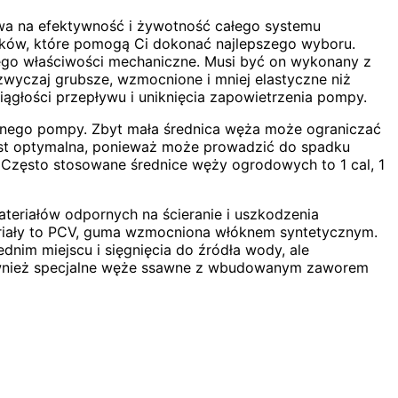
a na efektywność i żywotność całego systemu
ników, które pomogą Ci dokonać najlepszego wyboru.
ego właściwości mechaniczne. Musi być on wykonany z
wyczaj grubsze, wzmocnione i mniej elastyczne niż
ągłości przepływu i uniknięcia zapowietrzenia pompy.
znego pompy. Zbyt mała średnica węża może ograniczać
jest optymalna, ponieważ może prowadzić do spadku
. Często stosowane średnice węży ogrodowych to 1 cal, 1
teriałów odpornych na ścieranie i uszkodzenia
teriały to PCV, guma wzmocniona włóknem syntetycznym.
im miejscu i sięgnięcia do źródła wody, ale
 również specjalne węże ssawne z wbudowanym zaworem