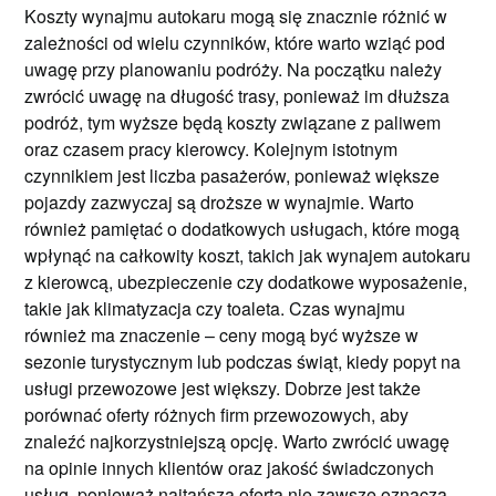
Koszty wynajmu autokaru mogą się znacznie różnić w
zależności od wielu czynników, które warto wziąć pod
uwagę przy planowaniu podróży. Na początku należy
zwrócić uwagę na długość trasy, ponieważ im dłuższa
podróż, tym wyższe będą koszty związane z paliwem
oraz czasem pracy kierowcy. Kolejnym istotnym
czynnikiem jest liczba pasażerów, ponieważ większe
pojazdy zazwyczaj są droższe w wynajmie. Warto
również pamiętać o dodatkowych usługach, które mogą
wpłynąć na całkowity koszt, takich jak wynajem autokaru
z kierowcą, ubezpieczenie czy dodatkowe wyposażenie,
takie jak klimatyzacja czy toaleta. Czas wynajmu
również ma znaczenie – ceny mogą być wyższe w
sezonie turystycznym lub podczas świąt, kiedy popyt na
usługi przewozowe jest większy. Dobrze jest także
porównać oferty różnych firm przewozowych, aby
znaleźć najkorzystniejszą opcję. Warto zwrócić uwagę
na opinie innych klientów oraz jakość świadczonych
usług, ponieważ najtańsza oferta nie zawsze oznacza