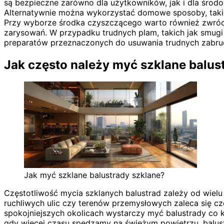
są bezpieczne zarówno dla użytkowników, jak i dla środo
Alternatywnie można wykorzystać domowe sposoby, takie 
Przy wyborze środka czyszczącego warto również zwrócić
zarysowań. W przypadku trudnych plam, takich jak smug
preparatów przeznaczonych do usuwania trudnych zabru
Jak często należy myć szklane balu
Jak myć szklane balustrady szklane?
Częstotliwość mycia szklanych balustrad zależy od wielu
ruchliwych ulic czy terenów przemysłowych zaleca się cz
spokojniejszych okolicach wystarczy myć balustrady co ki
gdy więcej czasu spędzamy na świeżym powietrzu, balust