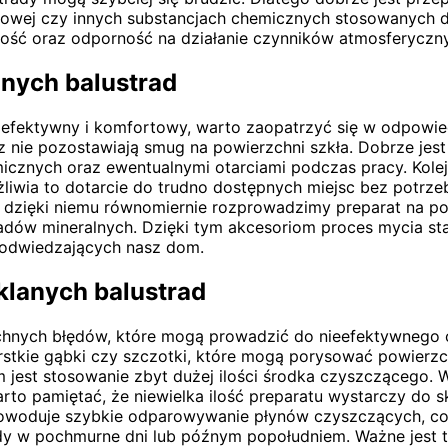
ogowej czy innych substancjach chemicznych stosowanych d
ałość oraz odporność na działanie czynników atmosferyczn
anych balustrad
ej efektywny i komfortowy, warto zaopatrzyć się w odpowi
oraz nie pozostawiają smug na powierzchni szkła. Dobrze 
micznych oraz ewentualnymi otarciami podczas pracy. Kol
ia to dotarcie do trudno dostępnych miejsc bez potrzeby
– dzięki niemu równomiernie rozprowadzimy preparat na 
dów mineralnych. Dzięki tym akcesoriom proces mycia stan
b odwiedzających nasz dom.
klanych balustrad
echnych błędów, które mogą prowadzić do nieefektywnego 
orstkie gąbki czy szczotki, które mogą porysować powierzc
em jest stosowanie zbyt dużej ilości środka czyszczącego. 
to pamiętać, że niewielka ilość preparatu wystarczy do 
powoduje szybkie odparowywanie płynów czyszczących, co
dy w pochmurne dni lub późnym popołudniem. Ważne jest t