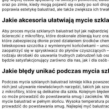
oraz po zimie, kiedy mogą pojawić się osady po soli dr
poprawia estetykę balustrad, ale także zwiększa ich trw
Jakie akcesoria ułatwiają mycie szkl
Aby proces mycia szklanych balustrad był jak najbardzi
ściereczki z mikrofibry, które doskonale zbierają kurz 
które zabezpieczą dłonie przed działaniem środków che
teleskopowa szczotka z wymiennymi końcówkami – umożliw
zaopatrzyć się w spryskiwacz do płynów czyszczących 
rodzaju skrobaki do usuwania trudnych zabrudzeń lub osa
będzie satysfakcjonujący zarówno dla nas, jak i dla osó
Jakie błędy unikać podczas mycia sz
Podczas mycia szklanych balustrad istnieje kilka powsz
nich jest używanie niewłaściwych narzędzi, takich jak sz
z mikrofibry, które są delikatne dla szkła. Kolejnym błęd
co może prowadzić do powstawania smug i zacieków. War
mycie balustrad w pełnym słońcu. Wysoka temperatura 
prowadzić do powstawania smug. Najlepiej myć balustra