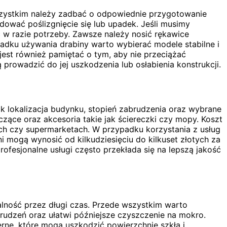
szystkim należy zadbać o odpowiednie przygotowanie
dować poślizgnięcie się lub upadek. Jeśli musimy
c w razie potrzeby. Zawsze należy nosić rękawice
adku używania drabiny warto wybierać modele stabilne i
est również pamiętać o tym, aby nie przeciążać
rowadzić do jej uszkodzenia lub osłabienia konstrukcji.
ak lokalizacja budynku, stopień zabrudzenia oraz wybrane
ące oraz akcesoria takie jak ściereczki czy mopy. Koszt
h czy supermarketach. W przypadku korzystania z usług
 mogą wynosić od kilkudziesięciu do kilkuset złotych za
fesjonalne usługi często przekłada się na lepszą jakość
alność przez długi czas. Przede wszystkim warto
brudzeń oraz ułatwi późniejsze czyszczenie na mokro.
rne, które mogą uszkodzić powierzchnię szkła i