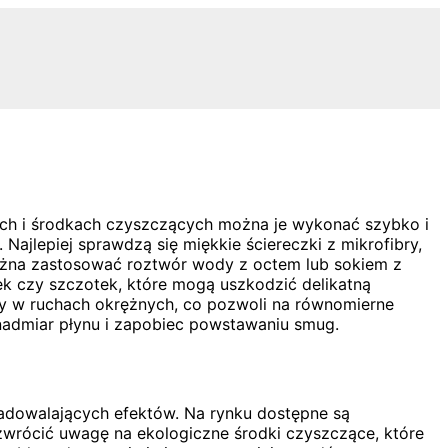
ach i środkach czyszczących można je wykonać szybko i
jlepiej sprawdzą się miękkie ściereczki z mikrofibry,
 można zastosować roztwór wody z octem lub sokiem z
ek czy szczotek, które mogą uszkodzić delikatną
ady w ruchach okrężnych, co pozwoli na równomierne
nadmiar płynu i zapobiec powstawaniu smug.
adowalających efektów. Na rynku dostępne są
zwrócić uwagę na ekologiczne środki czyszczące, które