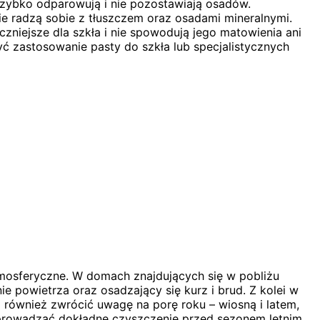
 szybko odparowują i nie pozostawiają osadów.
e radzą sobie z tłuszczem oraz osadami mineralnymi.
niejsze dla szkła i nie spowodują jego matowienia ani
 zastosowanie pasty do szkła lub specjalistycznych
atmosferyczne. W domach znajdujących się w pobliżu
 powietrza oraz osadzający się kurz i brud. Z kolei w
o również zwrócić uwagę na porę roku – wiosną i latem,
eprowadzać dokładne czyszczenie przed sezonem letnim