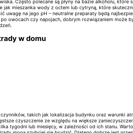
wiska. Często polecane są płyny na bazie alkoholu, które
jak mieszanka wody z octem lub cytryną, które skuteczni
 uwagę na jego pH – neutralne preparaty będą najbezpiecz
i po owocach czy napojach, dobrym rozwiązaniem może być
dzeń.
strady w domu
 czynników, takich jak lokalizacja budynku oraz warunki 
ęstsze czyszczenie ze względu na większe zanieczyszczenie
lka tygodni lub miesięcy, w zależności od ich stanu. Wart
rady mogą szybciej się brudzić. Dlatego dobrze jest prz