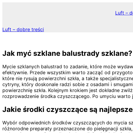
Skip
to
Luft – d
content
Luft – dobre treści
Jak myć szklane balustrady szklane?
Mycie szklanych balustrad to zadanie, które może wyda
efektywnie. Przede wszystkim warto zacząć od przygotow
które nie rysują powierzchni szkła, a także specjalist
cytryny, który doskonale radzi sobie z osadami i smugam
powierzchnię szkła. Kolejnym krokiem jest dokładne zwil
rozprowadzenie środka czyszczącego. Po umyciu warto je
Jakie środki czyszczące są najlepsze
Wybór odpowiednich środków czyszczących do mycia szk
różnorodne preparaty przeznaczone do pielęgnacji szkła,