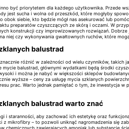
inno być priorytetem dla każdego użytkownika. Przede w
ady jest sucha i wolna od przeszkód, które mogłyby spowo
ego obok siebie, kto będzie mógł nas asekurować lub pomó
aktu preparatów czyszczących ze skórą i oczami. W przyp
ych konstrukcji czy improwizowanych rozwiązań. Dobrze j
 na niej czy wykonywania gwałtownych ruchów, które mogą p
zklanych balustrad
nacznie różnić w zależności od wielu czynników, takich j
 mycie balustrad, głównymi wydatkami będą środki czyszcz
wysoki i można je nabyć w większości sklepów budowlanyc
znie wyższe – ceny za usługę mycia szklanych powierzchni
su prac. Warto jednak pamiętać o tym, że inwestycja w pro
szklanych balustrad warto znać
i i staranności, aby zachować ich estetykę oraz funkcjon
ki z mikrofibry – to pozwoli uniknąć nagromadzenia się za
w chemicznych zawierających amoniak lub substancje ście