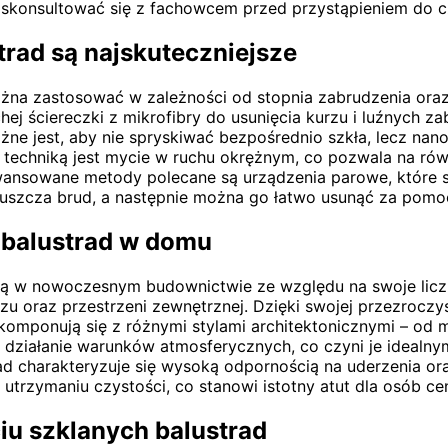
o skonsultować się z fachowcem przed przystąpieniem do c
trad są najskuteczniejsze
 można zastosować w zależności od stopnia zabrudzenia ora
chej ściereczki z mikrofibry do usunięcia kurzu i luźnych
ne jest, aby nie spryskiwać bezpośrednio szkła, lecz nano
 techniką jest mycie w ruchu okrężnym, co pozwala na rów
ansowane metody polecane są urządzenia parowe, które sk
uszcza brud, a następnie można go łatwo usunąć za pomoc
h balustrad w domu
cią w nowoczesnym budownictwie ze względu na swoje liczn
zu oraz przestrzeni zewnętrznej. Dzięki swojej przezroczy
e komponują się z różnymi stylami architektonicznymi – od 
na działanie warunków atmosferycznych, co czyni je idealn
ad charakteryzuje się wysoką odpornością na uderzenia o
trzymaniu czystości, co stanowi istotny atut dla osób cen
iu szklanych balustrad