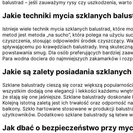
balustrad – jeśli zauważymy rysy czy uszkodzenia, wart
Jakie techniki mycia szklanych balus
Istnieje wiele technik mycia szklanych balustrad, które
metod jest metoda „na sucho”, która polega na użyciu su
czyszczenia, stosując odpowiedni środek czyszczący. Waż
spływającemu po krawędziach balustrady. Inną skuteczną
powstawania smug. Dla osób preferujących bardziej zaaw
Para wodna dociera do najmniejszych zakamarków i rozp
Jakie są zalety posiadania szklanyc
Szklane balustrady cieszą się coraz większą popularnoś
wszystkim dodają one elegancji i lekkości każdemu wnętr
że stają się one jaśniejsze. Szklane balustrady doskonal
Kolejną istotną zaletą jest ich trwałość oraz odporność 
balkony. Szkło hartowane stosowane w produkcji balustr
użytkowników. Dodatkowo szklane balustrady są łatwe w u
Jak dbać o bezpieczeństwo przy myc