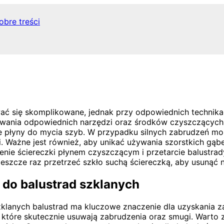
obre treści
wać się skomplikowane, jednak przy odpowiednich technik
ania odpowiednich narzędzi oraz środków czyszczących. Na
yczne płyny do mycia szyb. W przypadku silnych zabrudzeń
i. Ważne jest również, aby unikać używania szorstkich gąb
żenie ściereczki płynem czyszczącym i przetarcie balustr
szcze raz przetrzeć szkło suchą ściereczką, aby usunąć 
 do balustrad szklanych
lanych balustrad ma kluczowe znaczenie dla uzyskania z
 które skutecznie usuwają zabrudzenia oraz smugi. Warto 