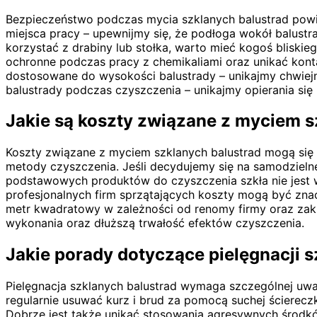
Bezpieczeństwo podczas mycia szklanych balustrad pow
miejsca pracy – upewnijmy się, że podłoga wokół balustr
korzystać z drabiny lub stołka, warto mieć kogoś bliski
ochronne podczas pracy z chemikaliami oraz unikać kont
dostosowane do wysokości balustrady – unikajmy chwiejn
balustrady podczas czyszczenia – unikajmy opierania się
Jakie są koszty związane z myciem s
Koszty związane z myciem szklanych balustrad mogą się z
metody czyszczenia. Jeśli decydujemy się na samodzielne
podstawowych produktów do czyszczenia szkła nie jest 
profesjonalnych firm sprzątających koszty mogą być znac
metr kwadratowy w zależności od renomy firmy oraz zakre
wykonania oraz dłuższą trwałość efektów czyszczenia.
Jakie porady dotyczące pielęgnacji 
Pielęgnacja szklanych balustrad wymaga szczególnej uwag
regularnie usuwać kurz i brud za pomocą suchej ścierecz
Dobrze jest także unikać stosowania agresywnych środkó