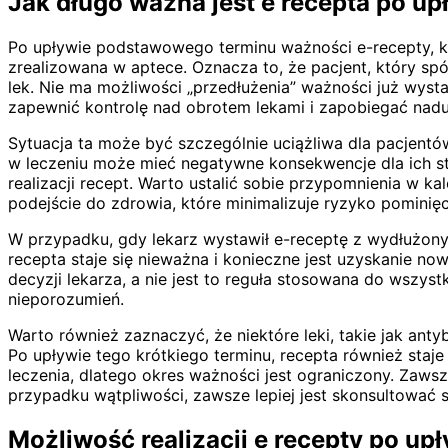
Jak długo ważna jest e recepta po upł
Po upływie podstawowego terminu ważności e-recepty, kt
zrealizowana w aptece. Oznacza to, że pacjent, który sp
lek. Nie ma możliwości „przedłużenia” ważności już wyst
zapewnić kontrolę nad obrotem lekami i zapobiegać naduż
Sytuacja ta może być szczególnie uciążliwa dla pacjent
w leczeniu może mieć negatywne konsekwencje dla ich sta
realizacji recept. Warto ustalić sobie przypomnienia w k
podejście do zdrowia, które minimalizuje ryzyko pominięc
W przypadku, gdy lekarz wystawił e-receptę z wydłużony
recepta staje się nieważna i konieczne jest uzyskanie n
decyzji lekarza, a nie jest to reguła stosowana do wszys
nieporozumień.
Warto również zaznaczyć, że niektóre leki, takie jak ant
Po upływie tego krótkiego terminu, recepta również staj
leczenia, dlatego okres ważności jest ograniczony. Zaws
przypadku wątpliwości, zawsze lepiej jest skonsultować si
Możliwość realizacji e recepty po up