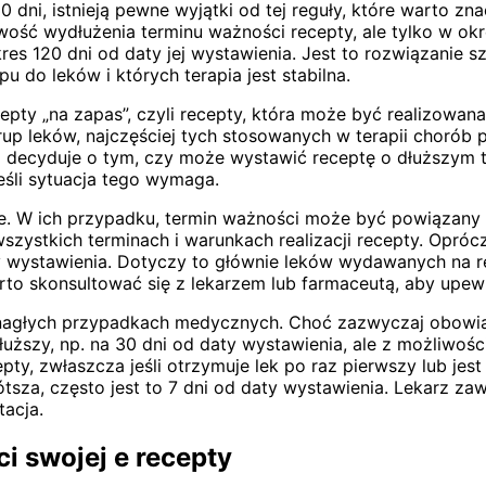
dni, istnieją pewne wyjątki od tej reguły, które warto z
iwość wydłużenia terminu ważności recepty, ale tylko w ok
es 120 dni od daty jej wystawienia. Jest to rozwiązanie s
 do leków i których terapia jest stabilna.
ty „na zapas”, czyli recepty, która może być realizowana 
rup leków, najczęściej tych stosowanych w terapii chorób 
rz decyduje o tym, czy może wystawić receptę o dłuższym 
jeśli sytuacja tego wymaga.
. W ich przypadku, termin ważności może być powiązany z 
ystkich terminach i warunkach realizacji recepty. Oprócz 
ty wystawienia. Dotyczy to głównie leków wydawanych na r
to skonsultować się z lekarzem lub farmaceutą, aby upewn
agłych przypadkach medycznych. Choć zazwyczaj obowiąz
ższy, np. na 30 dni od daty wystawienia, ale z możliwości
pty, zwłaszcza jeśli otrzymuje lek po raz pierwszy lub je
ótsza, często jest to 7 dni od daty wystawienia. Lekarz z
tacja.
i swojej e recepty