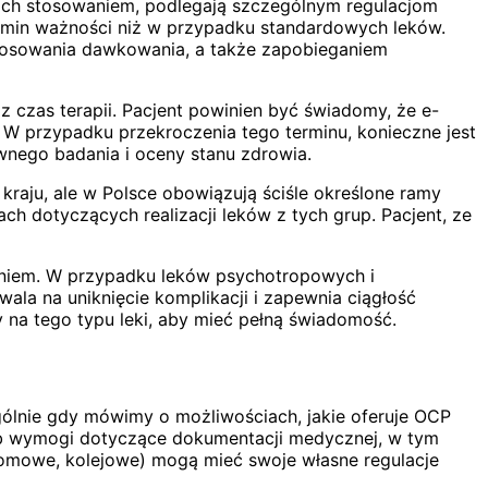
d ich stosowaniem, podlegają szczególnym regulacjom
termin ważności niż w przypadku standardowych leków.
ostosowania dawkowania, a także zapobieganiem
z czas terapii. Pacjent powinien być świadomy, że e-
. W przypadku przekroczenia tego terminu, konieczne jest
wnego badania i oceny stanu zdrowia.
raju, ale w Polsce obowiązują ściśle określone ramy
h dotyczących realizacji leków z tych grup. Pacjent, ze
zeniem. W przypadku leków psychotropowych i
la na uniknięcie komplikacji i zapewnia ciągłość
y na tego typu leki, aby mieć pełną świadomość.
lnie gdy mówimy o możliwościach, jakie oferuje OCP
lub wymogi dotyczące dokumentacji medycznej, w tym
promowe, kolejowe) mogą mieć swoje własne regulacje