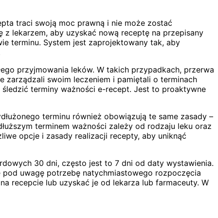
pta traci swoją moc prawną i nie może zostać
ię z lekarzem, aby uzyskać nową receptę na przepisany
ie terminu. System jest zaprojektowany tak, aby
.
ałego przyjmowania leków. W takich przypadkach, przerwa
e zarządzali swoim leczeniem i pamiętali o terminach
ą śledzić terminy ważności e-recept. Jest to proaktywne
ydłużonego terminu również obowiązują te same zasady –
 dłuższym terminem ważności zależy od rodzaju leku oraz
iwe opcje i zasady realizacji recepty, aby uniknąć
rdowych 30 dni, często jest to 7 dni od daty wystawienia.
erze pod uwagę potrzebę natychmiastowego rozpoczęcia
na recepcie lub uzyskać je od lekarza lub farmaceuty. W