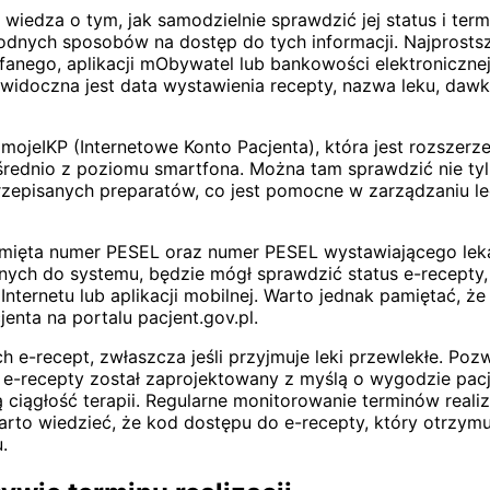
e wiedza o tym, jak samodzielnie sprawdzić jej status i ter
godnych sposobów na dostęp do tych informacji. Najprosts
fanego, aplikacji mObywatel lub bankowości elektronicznej
 widoczna jest data wystawienia recepty, nazwa leku, dawko
j mojeIKP (Internetowe Konto Pacjenta), która jest rozszerz
średnio z poziomu smartfona. Można tam sprawdzić nie tyl
przepisanych preparatów, co jest pomocne w zarządzaniu l
pamięta numer PESEL oraz numer PESEL wystawiającego lek
ch do systemu, będzie mógł sprawdzić status e-recepty, w
Internetu lub aplikacji mobilnej. Warto jednak pamiętać, 
jenta na portalu pacjent.gov.pl.
h e-recept, zwłaszcza jeśli przyjmuje leki przewlekłe. Pozw
em e-recepty został zaprojektowany z myślą o wygodzie pac
 ciągłość terapii. Regularne monitorowanie terminów realiz
o wiedzieć, że kod dostępu do e-recepty, który otrzymuje
.