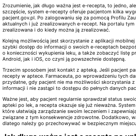
Zrozumienie, jak długo ważna jest e-recepta, to jedno, al
szczęście, system e-recepty oferuje pacjentom kilka wy
pacjent.gov.pl. Po zalogowaniu się za pomocą Profilu Zau
aktualnych i już zrealizowanych e-recept. Na portalu tym
zrealizowana i do kiedy można ją zrealizować.
Kolejną możliwością jest skorzystanie z aplikacji mobilne
szybki dostęp do informacji o swoich e-receptach bezpo
o konieczności wykupienia leku, a także zobaczyć listę 
Android, jak i iOS, co czyni ją powszechnie dostępną.
Trzecim sposobem jest kontakt z apteką. Jeśli pacjent 
recepty w aptece. Farmaceuta, po wprowadzeniu tych dany
przydatne, gdy pacjent nie ma możliwości skorzystania z 
informacji i nie zastąpi to dostępu do pełnych danych pac
Ważne jest, aby pacjent regularnie sprawdzał status swoic
apteki po lek, a recepta okazuje się już nieważna. Syst
które ułatwiają zarządzanie swoim leczeniem i zapewniają
związane z tym konsekwencje zdrowotne. Dodatkowo, wart
dlatego należy go przechowywać w bezpiecznym miejscu