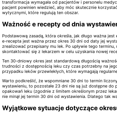
transformacja wymagała od pacjentów i personelu medy
pacjent powinien wiedzieć, aby móc skutecznie korzysta
wytycznymi, które regulują ten obszar.
Ważność e recepty od dnia wystawien
Podstawową zasadą, która określa, jak długo ważna jest e
e-recepta jest ważna przez okres 30 dni od daty jej wyst
zrealizować przepisany mu lek. Po upływie tego terminu, 
skontaktować się z lekarzem w celu uzyskania nowej rece
Ten 30-dniowy okres jest standardową długością ważnoś
trudności z dostępnością leku czy czas potrzebny na jego 
przypadku leków przewlekłych, które wymagają regularneg
Warto podkreślić, że wspomniane 30 dni to termin liczony o
wystawieniu, to pozostałe 23 dni nie są już dostępne do p
opakowań leku (zgodnie z limitem określonym przez lekarz
nie minął jej termin 30 dni od wystawienia. Dlatego tak w
Wyjątkowe sytuacje dotyczące okres