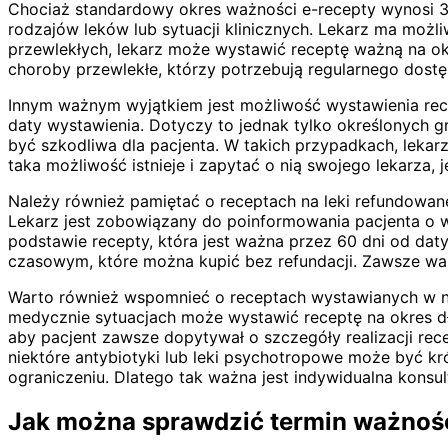
Chociaż standardowy okres ważności e-recepty wynosi 30 
rodzajów leków lub sytuacji klinicznych. Lekarz ma możl
przewlekłych, lekarz może wystawić receptę ważną na okr
choroby przewlekłe, którzy potrzebują regularnego dostępu
Innym ważnym wyjątkiem jest możliwość wystawienia recep
daty wystawienia. Dotyczy to jednak tylko określonych g
być szkodliwa dla pacjenta. W takich przypadkach, leka
taka możliwość istnieje i zapytać o nią swojego lekarza, 
Należy również pamiętać o receptach na leki refundowane
Lekarz jest zobowiązany do poinformowania pacjenta o wsz
podstawie recepty, która jest ważna przez 60 dni od da
czasowym, które można kupić bez refundacji. Zawsze war
Warto również wspomnieć o receptach wystawianych w n
medycznie sytuacjach może wystawić receptę na okres dłu
aby pacjent zawsze dopytywał o szczegóły realizacji rece
niektóre antybiotyki lub leki psychotropowe może być kr
ograniczeniu. Dlatego tak ważna jest indywidualna konsul
Jak można sprawdzić termin ważnośc