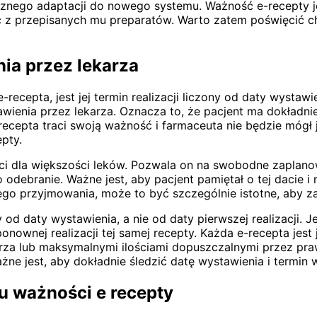
cznego adaptacji do nowego systemu. Ważność e-recepty 
ć z przepisanych mu preparatów. Warto zatem poświęcić ch
ia przez lekarza
-recepta, jest jej termin realizacji liczony od daty wysta
awienia przez lekarza. Oznacza to, że pacjent ma dokładnie
recepta traci swoją ważność i farmaceuta nie będzie mógł 
pty.
ci dla większości leków. Pozwala on na swobodne zaplano
odebranie. Ważne jest, aby pacjent pamiętał o tej dacie i n
o przyjmowania, może to być szczególnie istotne, aby zap
d daty wystawienia, a nie od daty pierwszej realizacji. Jeś
onownej realizacji tej samej recepty. Każda e-recepta jest
a lub maksymalnymi ilościami dopuszczalnymi przez prawo),
ażne jest, aby dokładnie śledzić datę wystawienia i termin 
u ważności e recepty