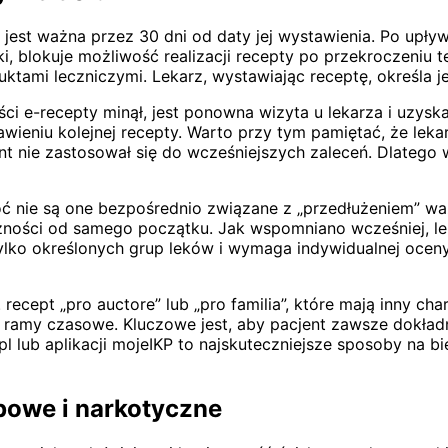
est ważna przez 30 dni od daty jej wystawienia. Po upływi
i, blokuje możliwość realizacji recepty po przekroczeniu t
ktami leczniczymi. Lekarz, wystawiając receptę, określa j
i e-recepty minął, jest ponowna wizyta u lekarza i uzyska
tawieniu kolejnej recepty. Warto przy tym pamiętać, że lek
jent nie zastosował się do wcześniejszych zaleceń. Dlatego
choć nie są one bezpośrednio związane z „przedłużeniem” w
ności od samego początku. Jak wspomniano wcześniej, lek
ylko określonych grup leków i wymaga indywidualnej oceny 
ecept „pro auctore” lub „pro familia”, które mają inny ch
amy czasowe. Kluczowe jest, aby pacjent zawsze dokładni
ov.pl lub aplikacji mojeIKP to najskuteczniejsze sposoby na
powe i narkotyczne