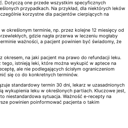
nać. Dotyczą one przede wszystkim specyficznych
reślonych przypadkach. Na przykład, dla niektórych leków
zczególnie korzystne dla pacjentów cierpiących na
w określonym terminie, np. przez kolejne 12 miesięcy od
przewlekłych, gdzie nagła przerwa w leczeniu mogłaby
terminie ważności, a pacjent powinien być świadomy, że
okresem, na jaki pacjent ma prawo do refundacji leku.
tego, istnieją leki, które można wykupić w aptece na
eceptę, ale nie podlegających ścisłym ograniczeniom
ić się co do konkretnych terminów.
uje standardowy termin 30 dni, lekarz w uzasadnionych
ą wykupienia leku w określonych partiach. Kluczowe jest,
st to niestandardowa sytuacja. Ważność e-recepty na
awsze powinien poinformować pacjenta o takim