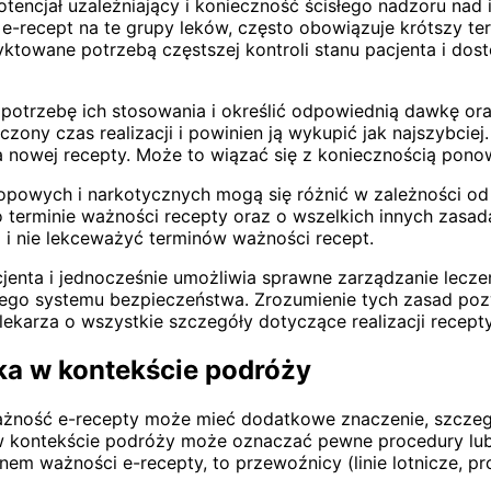
otencjał uzależniający i konieczność ścisłego nadzoru na
u e-recept na te grupy leków, często obowiązuje krótszy 
dyktowane potrzebą częstszej kontroli stanu pacjenta i d
 potrzebę ich stosowania i określić odpowiednią dawkę ora
ony czas realizacji i powinien ją wykupić jak najszybciej
 nowej recepty. Może to wiązać się z koniecznością pono
powych i narkotycznych mogą się różnić w zależności od k
erminie ważności recepty oraz o wszelkich innych zasadac
a i nie lekceważyć terminów ważności recept.
cjenta i jednocześnie umożliwia sprawne zarządzanie lec
ego systemu bezpieczeństwa. Zrozumienie tych zasad pozwa
lekarza o wszystkie szczegóły dotyczące realizacji recept
a w kontekście podróży
żność e-recepty może mieć dodatkowe znaczenie, szczegó
i, w kontekście podróży może oznaczać pewne procedury 
nem ważności e-recepty, to przewoźnicy (linie lotnicze, 