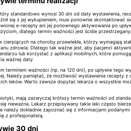
ywie terminu realizacji
óry standardowo wynosi 30 dni od daty wystawienia, rece
óźnił się z jej wykupieniem, musi ponownie skontaktować s
awionej e-recepty ani jej ponownego aktywowania po upływ
yciom, dlatego termin ważności jest ściśle przestrzegany
ów cierpiących na choroby przewlekłe, którzy wymagają st
nu zdrowia. Dlatego tak ważne jest, aby pacjenci aktywni
alendarzu lub korzystać z aplikacji mobilnych, które pomog
ia ważnej daty.
m terminem ważności (np. na 120 dni), po upływie tego w
owej. Należy pamiętać, że możliwość wystawienia recepty z
tkich leków. Warto zawsze dopytać lekarza o wszystkie możl
ybiotyki, mają zazwyczaj krótszy termin ważności od standa
e się nieważna. Lekarz przepisywany takie leki często bi
ze należy dokładnie zapoznać się z informacjami podanymi 
ę z profesjonalistą.
ływie 30 dni