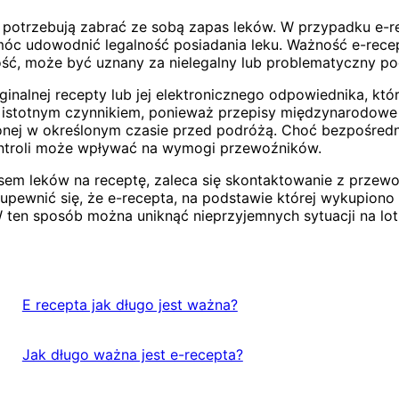
potrzebują zabrać ze sobą zapas leków. W przypadku e-re
móc udowodnić legalność posiadania leku. Ważność e-recep
ość, może być uznany za nielegalny lub problematyczny pod
nej recepty lub jej elektronicznego odpowiednika, który p
tu istotnym czynnikiem, ponieważ przepisy międzynarodowe
ej w określonym czasie przed podróżą. Choć bezpośrednio
kontroli może wpływać na wymogi przewoźników.
sem leków na receptę, zaleca się skontaktowanie z przewo
wnić się, że e-recepta, na podstawie której wykupiono le
ten sposób można uniknąć nieprzyjemnych sytuacji na lotn
E recepta jak długo jest ważna?
Jak długo ważna jest e-recepta?