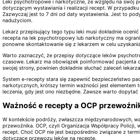
Leki psychotropowe i narkotyczne, ze względu na swój p
dotyczącym wystawiania i realizacji recept. W przypadk
Zazwyczaj jest to 7 dni od daty wystawienia. Jest to po
nadużyciom.
Lekarz przepisujący tego typu leki musi dokładnie ocenić
recepta na lek psychotropowy lub narkotyczny ma ogranicz
ponowne skontaktowanie się z lekarzem w celu uzyskania
Warto zaznaczyć, że przepisy dotyczące leków psychotro
czasowe. Lekarz ma obowiązek poinformować pacjenta o t
swojej strony, powinien dokładnie słuchać zaleceń lekarz
System e-recepty stara się zapewnić bezpieczeństwo pa
narkotycznych, krótszy termin ważności jest elementem t
leczenia, gdy jest ono niezbędne. Zawsze warto dopytać 
Ważność e recepty a OCP przewoźnik
W kontekście podróży, zwłaszcza międzynarodowych, wa
przewoźnika. OCP, czyli Organizacja Współpracy Policj
recept. Choć OCP nie jest bezpośrednio związane z termi
dotyczące przewozu leków na receptę.