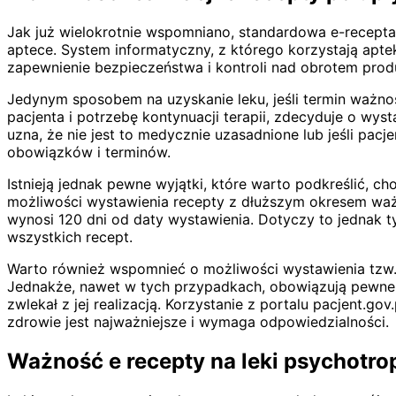
Jak już wielokrotnie wspomniano, standardowa e-recepta j
aptece. System informatyczny, z którego korzystają aptek
zapewnienie bezpieczeństwa i kontroli nad obrotem produ
Jedynym sposobem na uzyskanie leku, jeśli termin ważnośc
pacjenta i potrzebę kontynuacji terapii, zdecyduje o wys
uzna, że nie jest to medycznie uzasadnione lub jeśli pac
obowiązków i terminów.
Istnieją jednak pewne wyjątki, które warto podkreślić, 
możliwości wystawienia recepty z dłuższym okresem waż
wynosi 120 dni od daty wystawienia. Dotyczy to jednak t
wszystkich recept.
Warto również wspomnieć o możliwości wystawienia tzw. r
Jednakże, nawet w tych przypadkach, obowiązują pewne r
zwlekał z jej realizacją. Korzystanie z portalu pacjent.g
zdrowie jest najważniejsze i wymaga odpowiedzialności.
Ważność e recepty na leki psychotro