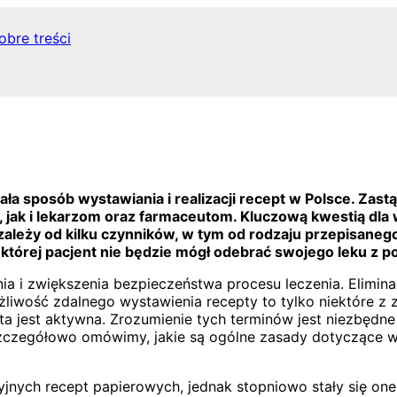
obre treści
wała sposób wystawiania i realizacji recept w Polsce. Z
jak i lekarzom oraz farmaceutom. Kluczową kwestią dla w
i zależy od kilku czynników, w tym od rodzaju przepisaneg
w której pacjent nie będzie mógł odebrać swojego leku z
a i zwiększenia bezpieczeństwa procesu leczenia. Elimina
żliwość zdalnego wystawienia recepty to tylko niektóre z 
a jest aktywna. Zrozumienie tych terminów jest niezbędn
 szczegółowo omówimy, jakie są ogólne zasady dotyczące waż
yjnych recept papierowych, jednak stopniowo stały się on