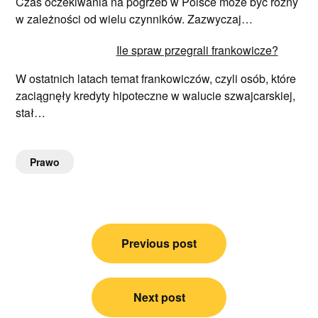
Czas oczekiwania na pogrzeb w Polsce może być różny
w zależności od wielu czynników. Zazwyczaj…
Ile spraw przegrali frankowicze?
W ostatnich latach temat frankowiczów, czyli osób, które
zaciągnęły kredyty hipoteczne w walucie szwajcarskiej,
stał…
Prawo
Nawigacja
Previous post
wpisu
Next post