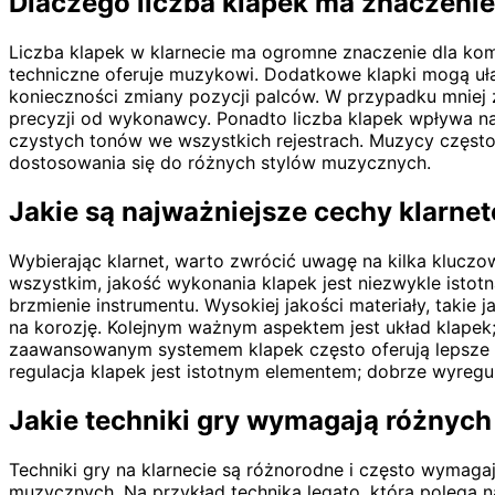
Dlaczego liczba klapek ma znaczenie
Liczba klapek w klarnecie ma ogromne znaczenie dla kom
techniczne oferuje muzykowi. Dodatkowe klapki mogą uł
konieczności zmiany pozycji palców. W przypadku mniej
precyzji od wykonawcy. Ponadto liczba klapek wpływa na 
czystych tonów we wszystkich rejestrach. Muzycy często
dostosowania się do różnych stylów muzycznych.
Jakie są najważniejsze cechy klarne
Wybierając klarnet, warto zwrócić uwagę na kilka klucz
wszystkim, jakość wykonania klapek jest niezwykle istot
brzmienie instrumentu. Wysokiej jakości materiały, takie
na korozję. Kolejnym ważnym aspektem jest układ klapek
zaawansowanym systemem klapek często oferują lepsze 
regulacja klapek jest istotnym elementem; dobrze wyregu
Jakie techniki gry wymagają różnych
Techniki gry na klarnecie są różnorodne i często wymag
muzycznych. Na przykład technika legato, która polega n