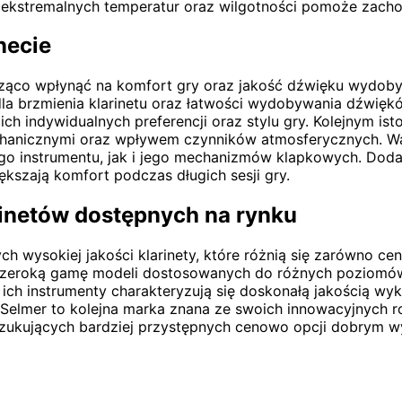
 ekstremalnych temperatur oraz wilgotności pomoże zacho
necie
cząco wpłynąć na komfort gry oraz jakość dźwięku wydo
la brzmienia klarinetu oraz łatwości wydobywania dźwiękó
 indywidualnych preferencji oraz stylu gry. Kolejnym ist
chanicznymi oraz wpływem czynników atmosferycznych. War
o instrumentu, jak i jego mechanizmów klapkowych. Dod
ększają komfort podczas długich sesji gry.
arinetów dostępnych na rynku
 wysokiej jakości klarinety, które różnią się zarówno cen
e szeroką gamę modeli dostosowanych do różnych poziom
; ich instrumenty charakteryzują się doskonałą jakością w
 Selmer to kolejna marka znana ze swoich innowacyjnych r
oszukujących bardziej przystępnych cenowo opcji dobrym w