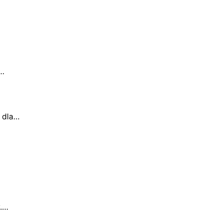
W…
e dla…
y.…