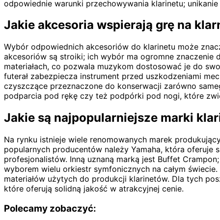
odpowiednie warunki przechowywania klarinetu; unikanie
Jakie akcesoria wspierają grę na klar
Wybór odpowiednich akcesoriów do klarinetu może zna
akcesoriów są stroiki; ich wybór ma ogromne znaczenie d
materiałach, co pozwala muzykom dostosować je do swoich
futerał zabezpiecza instrument przed uszkodzeniami me
czyszczące przeznaczone do konserwacji zarówno sameg
podparcia pod rękę czy też podpórki pod nogi, które zwi
Jakie są najpopularniejsze marki kl
Na rynku istnieje wiele renomowanych marek produkujących
popularnych producentów należy Yamaha, która oferuj
profesjonalistów. Inną uznaną marką jest Buffet Crampon
wyborem wielu orkiestr symfonicznych na całym świecie.
materiałów użytych do produkcji klarinetów. Dla tych p
które oferują solidną jakość w atrakcyjnej cenie.
Polecamy zobaczyć: