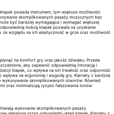
klapek posiada instrument, tym większe możliwości
wykonywanie skomplikowanych pasaży muzycznych bez
 może być bardziej wymagająca i wymagać większej
odpowiednią ilością klapek pozwala na uzyskanie
ek ze względu na ich elastyczność w grze oraz możliwość
płynąć na komfort gry oraz jakość dźwięku. Przede
szczelnione, aby zapewnić odpowiednią intonację i
odukcji klapek, co wpływa na ich trwałość oraz odporność
o wpływa na ergonomię i wygodę gry. Klarnety z bardziej
ze wykonywanie skomplikowanych utworów. Również
mi oraz minimalizują ryzyko fałszowania tonów.
ożliwiają wykonanie skomplikowanych pasaży
ie ułatwiona przez odpowiedni układ klapek. Klarnety z