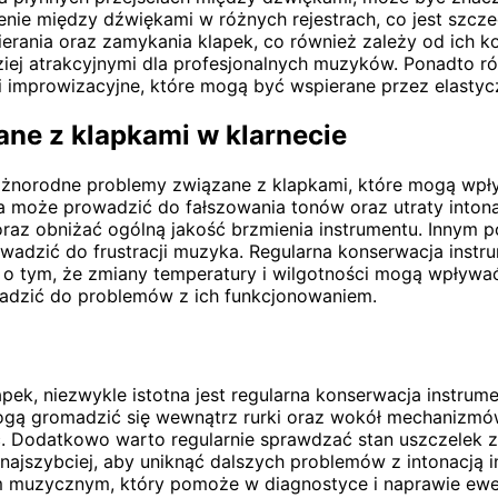
nie między dźwiękami w różnych rejestrach, co jest szcz
rania oraz zamykania klapek, co również zależy od ich ko
ardziej atrakcyjnymi dla profesjonalnych muzyków. Ponadt
ki improwizacyjne, które mogą być wspierane przez elastyc
ane z klapkami w klarnecie
żnorodne problemy związane z klapkami, które mogą wpły
a może prowadzić do fałszowania tonów oraz utraty intonac
obniżać ogólną jakość brzmienia instrumentu. Innym pow
rowadzić do frustracji muzyka. Regularna konserwacja inst
 o tym, że zmiany temperatury i wilgotności mogą wpływ
wadzić do problemów z ich funkcjonowaniem.
pek, niezwykle istotna jest regularna konserwacja instrume
 mogą gromadzić się wewnątrz rurki oraz wokół mechanizmó
Dodatkowo warto regularnie sprawdzać stan uszczelek zna
k najszybciej, aby uniknąć dalszych problemów z intonacją
em muzycznym, który pomoże w diagnostyce i naprawie ew