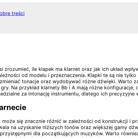
obre treści
si zrozumieć, ile klapek ma klarnet oraz jak ich układ wpł
leżności od modelu i przeznaczenia. Klapki te są nie tylk
o zmieniać tonacje oraz wydobywać różne dźwięki. Warto 
ry. Na przykład klarnety Bb i A mają różne konfiguracje, 
dzialne za intonację instrumentu, dlatego ich precyzyjne
larnecie
 może się znacznie różnić w zależności od konstrukcji i 
zwala na uzyskanie niższych tonów oraz większej gamy dźw
iej przystępnymi dla początkujących muzyków. Warto równie