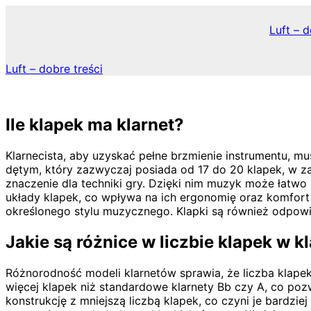
Skip
to
Luft – d
content
Luft – dobre treści
Ile klapek ma klarnet?
Klarnecista, aby uzyskać pełne brzmienie instrumentu, mu
dętym, który zazwyczaj posiada od 17 do 20 klapek, w za
znaczenie dla techniki gry. Dzięki nim muzyk może łatw
układy klapek, co wpływa na ich ergonomię oraz komfort g
określonego stylu muzycznego. Klapki są również odpowie
Jakie są różnice w liczbie klapek w k
Różnorodność modeli klarnetów sprawia, że liczba klapek
więcej klapek niż standardowe klarnety Bb czy A, co po
konstrukcję z mniejszą liczbą klapek, co czyni je bardz