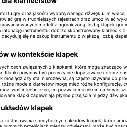
 dla klarnecistów
fortu gry oraz jakości wydobywanego dźwięku. Im więcej 
atwiać grę w trudniejszych rejestrach oraz umożliwiać 
 zaawansowanych modeli z ograniczoną liczbą klapek gra
intonację instrumentu; dobrze skonstruowany klarnecik z 
 decydują się na zakup instrumentu z większą liczbą klap
tów w kontekście klapek
owych cech związanych z klapkami, które mogą znacząco w
na. Klapki powinny być precyzyjnie dopasowane i dobrze u
 jak mosiądz czy stal nierdzewna, są często używane do pr
; różne modele klarnetów mogą mieć różne konfiguracje, c
możliwości techniczne, co pozwala muzykom na łatwiejs
lowane klapki zapewniają płynne przejścia między dźwięka
 układów klapek
ają zastosowania specyficznych układów klapek, które um
a płynnych przejściach między dźwiękami, może być znaczn