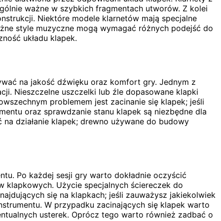
ególnie ważne w szybkich fragmentach utworów. Z kolei
nstrukcji. Niektóre modele klarnetów mają specjalne
o różne style muzyczne mogą wymagać różnych podejść do
zność układu klapek.
wać na jakość dźwięku oraz komfort gry. Jednym z
ji. Nieszczelne uszczelki lub źle dopasowane klapki
szechnym problemem jest zacinanie się klapek; jeśli
rumentu oraz sprawdzanie stanu klapek są niezbędne dla
ać na działanie klapek; drewno używane do budowy
ntu. Po każdej sesji gry warto dokładnie oczyścić
w klapkowych. Użycie specjalnych ściereczek do
jdujących się na klapkach; jeśli zauważysz jakiekolwiek
 instrumentu. W przypadku zacinających się klapek warto
entualnych usterek. Oprócz tego warto również zadbać o