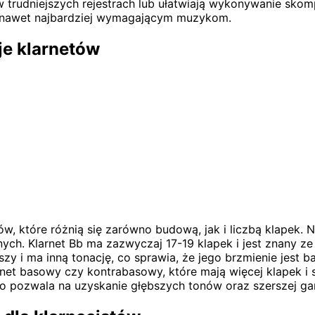
w trudniejszych rejestrach lub ułatwiają wykonywanie sk
rę nawet najbardziej wymagającym muzykom.
je klarnetów
w, które różnią się zarówno budową, jak i liczbą klapek. N
ych. Klarnet Bb ma zazwyczaj 17-19 klapek i jest znany z
zy i ma inną tonację, co sprawia, że jego brzmienie jest 
 klarnet basowy czy kontrabasowy, które mają więcej klape
co pozwala na uzyskanie głębszych tonów oraz szerszej g