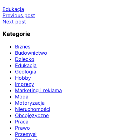
Edukacja
Nawigacja
Previous post
Next post
wpisu
Kategorie
Biznes
Budownictwo
Dziecko
Edukacja
Geologia
Hobby
Imprezy
Marketing i reklama
Moda
Motoryzacja
Nieruchomości
Obcojęzyczne
Praca
Prawo
Przemysł