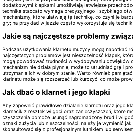
dodatkowymi klapkami umożliwiają łatwiejsze przechodze
technika staccato wymaga precyzyjnego i szybkiego otwie
mechanizmy, które ułatwiają tę technikę, co czyni je b
gry; na przykład w jazzie często wykorzystuje się techni
Jakie są najczęstsze problemy związ
Podczas użytkowania klarnetu muzycy mogą napotkać ró
najczęstszych problemów jest nieszczelność klapek, któr
mogą powodować trudności w wydobywaniu dźwięków oraz 
mechanizm nie działa płynnie, może to utrudniać grę i p
utrzymania ich w dobrym stanie. Warto również pamiętać
klarinetu może się rozszerzać lub kurczyć, co może pro
Jak dbać o klarnet i jego klapki
Aby zapewnić prawidłowe działanie klarnetu oraz jego kla
klarnecik z resztek wilgoci oraz zanieczyszczeń, które
czyszczenia pomoże usunąć nagromadzony brud i wilgoć. 
oznaki zużycia lub nieszczelności, należy je wymienić ja
skonsultować się z profesjonalnym lutnikiem lub serwis