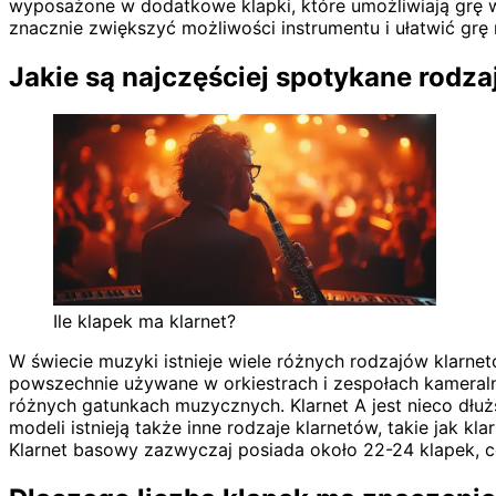
wyposażone w dodatkowe klapki, które umożliwiają grę 
znacznie zwiększyć możliwości instrumentu i ułatwić g
Jakie są najczęściej spotykane rodza
Ile klapek ma klarnet?
W świecie muzyki istnieje wiele różnych rodzajów klarnetó
powszechnie używane w orkiestrach i zespołach kameraln
różnych gatunkach muzycznych. Klarnet A jest nieco dłużs
modeli istnieją także inne rodzaje klarnetów, takie jak
Klarnet basowy zazwyczaj posiada około 22-24 klapek, 