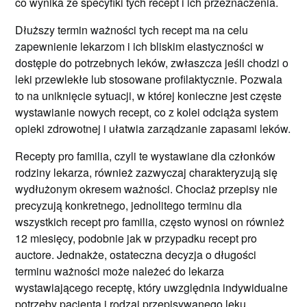
co wynika ze specyfiki tych recept i ich przeznaczenia.
Dłuższy termin ważności tych recept ma na celu
zapewnienie lekarzom i ich bliskim elastyczności w
dostępie do potrzebnych leków, zwłaszcza jeśli chodzi o
leki przewlekłe lub stosowane profilaktycznie. Pozwala
to na uniknięcie sytuacji, w której konieczne jest częste
wystawianie nowych recept, co z kolei odciąża system
opieki zdrowotnej i ułatwia zarządzanie zapasami leków.
Recepty pro familia, czyli te wystawiane dla członków
rodziny lekarza, również zazwyczaj charakteryzują się
wydłużonym okresem ważności. Chociaż przepisy nie
precyzują konkretnego, jednolitego terminu dla
wszystkich recept pro familia, często wynosi on również
12 miesięcy, podobnie jak w przypadku recept pro
auctore. Jednakże, ostateczna decyzja o długości
terminu ważności może należeć do lekarza
wystawiającego receptę, który uwzględnia indywidualne
potrzeby pacjenta i rodzaj przepisywanego leku.