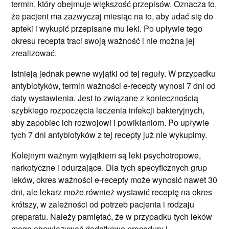
termin, który obejmuje większość przepisów. Oznacza to,
że pacjent ma zazwyczaj miesiąc na to, aby udać się do
apteki i wykupić przepisane mu leki. Po upływie tego
okresu recepta traci swoją ważność i nie można jej
zrealizować.
Istnieją jednak pewne wyjątki od tej reguły. W przypadku
antybiotyków, termin ważności e-recepty wynosi 7 dni od
daty wystawienia. Jest to związane z koniecznością
szybkiego rozpoczęcia leczenia infekcji bakteryjnych,
aby zapobiec ich rozwojowi i powikłaniom. Po upływie
tych 7 dni antybiotyków z tej recepty już nie wykupimy.
Kolejnym ważnym wyjątkiem są leki psychotropowe,
narkotyczne i odurzające. Dla tych specyficznych grup
leków, okres ważności e-recepty może wynosić nawet 30
dni, ale lekarz może również wystawić receptę na okres
krótszy, w zależności od potrzeb pacjenta i rodzaju
preparatu. Należy pamiętać, że w przypadku tych leków
mogą obowiązywać dodatkowe procedury i