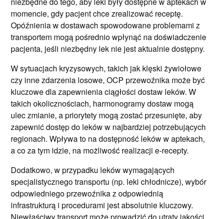
niezbędne do tego, aby leki były dostępne w aptekach w
momencie, gdy pacjent chce zrealizować receptę.
Opóźnienia w dostawach spowodowane problemami z
transportem mogą pośrednio wpłynąć na doświadczenie
pacjenta, jeśli niezbędny lek nie jest aktualnie dostępny.
W sytuacjach kryzysowych, takich jak klęski żywiołowe
czy inne zdarzenia losowe, OCP przewoźnika może być
kluczowe dla zapewnienia ciągłości dostaw leków. W
takich okolicznościach, harmonogramy dostaw mogą
ulec zmianie, a priorytety mogą zostać przesunięte, aby
zapewnić dostęp do leków w najbardziej potrzebujących
regionach. Wpływa to na dostępność leków w aptekach,
a co za tym idzie, na możliwość realizacji e-recepty.
Dodatkowo, w przypadku leków wymagających
specjalistycznego transportu (np. leki chłodnicze), wybór
odpowiedniego przewoźnika z odpowiednią
infrastrukturą i procedurami jest absolutnie kluczowy.
Niewłaściwy transport może prowadzić do utraty jakości