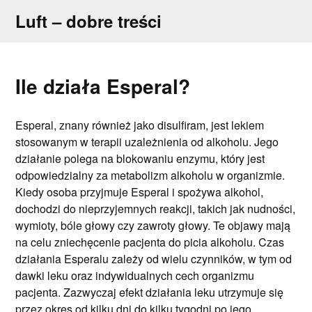
Skip
Luft – dobre treści
to
content
Ile działa Esperal?
Esperal, znany również jako disulfiram, jest lekiem
stosowanym w terapii uzależnienia od alkoholu. Jego
działanie polega na blokowaniu enzymu, który jest
odpowiedzialny za metabolizm alkoholu w organizmie.
Kiedy osoba przyjmuje Esperal i spożywa alkohol,
dochodzi do nieprzyjemnych reakcji, takich jak nudności,
wymioty, bóle głowy czy zawroty głowy. Te objawy mają
na celu zniechęcenie pacjenta do picia alkoholu. Czas
działania Esperalu zależy od wielu czynników, w tym od
dawki leku oraz indywidualnych cech organizmu
pacjenta. Zazwyczaj efekt działania leku utrzymuje się
przez okres od kilku dni do kilku tygodni po jego