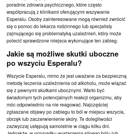
poradnie zdrowia psychicznego, które często
współpracują z klinikami oferującymi wszywanie
Esperalu. Osoby zainteresowane mogą również zwrócić
się o pomoc do lekarza rodzinnego lub specjalisty
zajmującego się problematyką uzależnień, który może
polecić sprawdzone miejsca wykonujące ten zabieg.
Jakie są możliwe skutki uboczne
po wszyciu Esperalu?
Wszycie Esperalu, mimo że jest uważane za bezpieczną
metodę leczenia uzależnienia od alkoholu, może wiązać
się z pewnymi skutkami ubocznymi. Warto być
świadomym tych potencjalnych reakcji organizmu, aby
móc odpowiednio na nie reagować. Najczęściej
zgłaszane objawy po zabiegu to ból w miejscu wszycia,
obrzęk lub zaczerwienienie skóry. Te dolegliwości
zazwyczaj ustępują samoistnie w ciągu kilku dni.
Jednakże, w przypadku wystąpienia silnego bólu lub