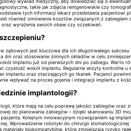
egółowy wywiad medyczny, aby dowiedzieć się o ewentual
iagnostyczne, takie jak zdjęcia rentgenowskie czy tomogra
podstawie tych informacji lekarz przedstawia pacjentowi p
jest również omówienie kosztów związanych z zabiegiem o
 oraz wyrażenia swoich obaw czy oczekiwań.
wszczepieniu?
w zębowych jest kluczowa dla ich długotrwałego sukcesu o
 dni oraz stosowanie zimnych okładów w celu zmniejszenia
okół implantu już od pierwszych dni po zabiegu. Warto r
ć czystość wokół implantu. Regularne wizyty kontrolne u
tan implantu oraz otaczających go tkanek. Pacjenci powinn
ie wpływać na proces gojenia i integracji implantu z kośc
edzinie implantologii?
nologii, które mają na celu poprawę jakości zabiegów ora
frowej do planowania zabiegów – dzięki skanowaniu 3D mo
pacjenta. Kolejnym innowacyjnym rozwiązaniem są implanty
stnej. Wprowadzenie robotyki do chirurgii stomatologiczne
ateriały biokompatybilne, które zmniejszają ryzyko reakcj