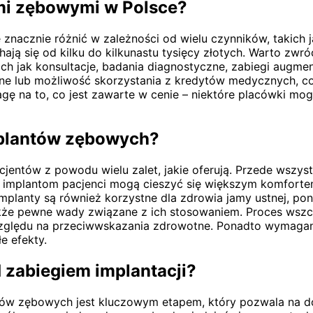
ami zębowymi w Polsce?
acznie różnić w zależności od wielu czynników, takich jak
ają się od kilku do kilkunastu tysięcy złotych. Warto zwr
ch jak konsultacje, badania diagnostyczne, zabiegi augmen
atalne lub możliwość skorzystania z kredytów medycznych,
gę na to, co jest zawarte w cenie – niektóre placówki mo
implantów zębowych?
jentów z powodu wielu zalet, jakie oferują. Przede wszys
ki implantom pacjenci mogą cieszyć się większym komforte
lanty są również korzystne dla zdrowia jamy ustnej, poni
 także pewne wady związane z ich stosowaniem. Proces wsz
zględu na przeciwwskazania zdrowotne. Ponadto wymagana 
e efekty.
 zabiegiem implantacji?
ntów zębowych jest kluczowym etapem, który pozwala na d