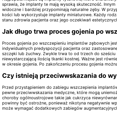
sprawia, że implanty te mają wysoką skuteczność. Innym 
widoczne i bardziej przypominają naturalne zęby. W przyp
kości lub wykorzystuje implanty miniaturowe. Każdy rodz
stanu zdrowia pacjenta oraz jego oczekiwań estetycznych
Jak długo trwa proces gojenia po ws
Proces gojenia po wszczepieniu implantów zębowych jest
indywidualnych predyspozycji pacjenta oraz zastosowanej 
szczęki lub żuchwy. Zwykle trwa to od trzech do sześci
niewystarczającą ilością tkanki kostnej. Ważne jest równ
w okresie gojenia. Po zakończeniu procesu gojenia można
Czy istnieją przeciwwskazania do 
Przed przystąpieniem do zabiegu wszczepienia implantów
pewne przeciwwskazania medyczne, które mogą uniemożli
choroby ogólnoustrojowe takie jak cukrzyca niewyrówna
powinny być ostrożne, ponieważ nikotyna negatywnie wpły
może wymagać dodatkowych zabiegów augmentacyjnych 