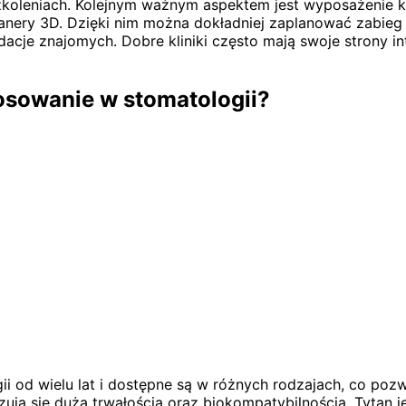
 szkoleniach. Kolejnym ważnym aspektem jest wyposażenie k
anery 3D. Dzięki nim można dokładniej zaplanować zabieg
acje znajomych. Dobre kliniki często mają swoje strony i
tosowanie w stomatologii?
i od wielu lat i dostępne są w różnych rodzajach, co poz
ują się dużą trwałością oraz biokompatybilnością. Tytan je