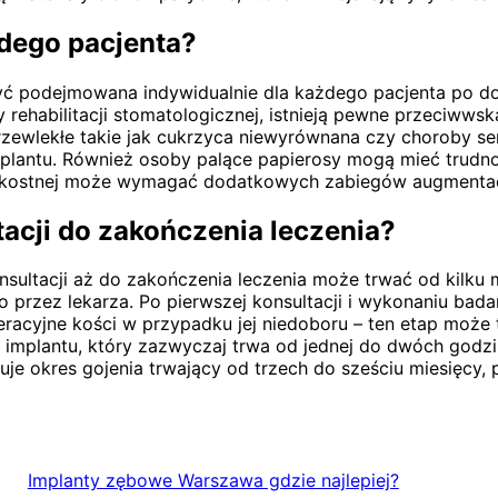
żdego pacjenta?
ć podejmowana indywidualnie dla każdego pacjenta po do
y rehabilitacji stomatologicznej, istnieją pewne przeciww
zewlekłe takie jak cukrzyca niewyrównana czy choroby ser
mplantu. Również osoby palące papierosy mogą mieć trudnoś
nki kostnej może wymagać dodatkowych zabiegów augmenta
tacji do zakończenia leczenia?
nsultacji aż do zakończenia leczenia może trwać od kilku
przez lekarza. Po pierwszej konsultacji i wykonaniu bad
acyjne kości w przypadku jej niedoboru – ten etap może t
implantu, który zazwyczaj trwa od jednej do dwóch godzi
e okres gojenia trwający od trzech do sześciu miesięcy, p
Implanty zębowe Warszawa gdzie najlepiej?