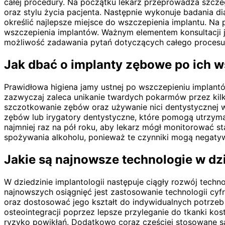
całej procedury. Na początku lekarz przeprowadza szcz
oraz stylu życia pacjenta. Następnie wykonuje badania d
określić najlepsze miejsce do wszczepienia implantu. Na 
wszczepienia implantów. Ważnym elementem konsultacji 
możliwość zadawania pytań dotyczących całego procesu
Jak dbać o implanty zębowe po ich 
Prawidłowa higiena jamy ustnej po wszczepieniu implantó
zazwyczaj zaleca unikanie twardych pokarmów przez kilka
szczotkowanie zębów oraz używanie nici dentystycznej w
zębów lub irygatory dentystyczne, które pomogą utrzyma
najmniej raz na pół roku, aby lekarz mógł monitorować s
spożywania alkoholu, ponieważ te czynniki mogą negatywn
Jakie są najnowsze technologie w dzi
W dziedzinie implantologii następuje ciągły rozwój tech
najnowszych osiągnięć jest zastosowanie technologii cy
oraz dostosować jego kształt do indywidualnych potrzeb 
osteointegracji poprzez lepsze przyleganie do tkanki ko
ryzyko powikłań. Dodatkowo coraz częściej stosowane są m