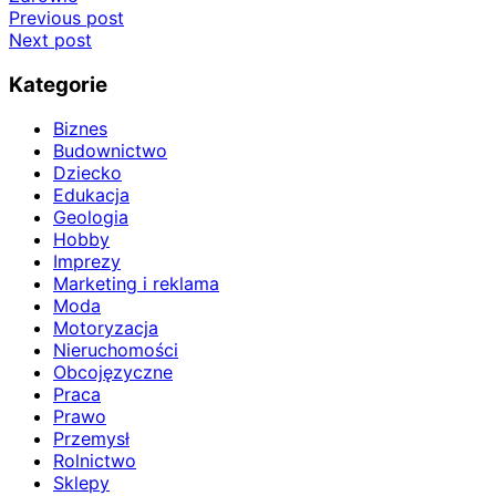
Nawigacja
Previous post
Next post
wpisu
Kategorie
Biznes
Budownictwo
Dziecko
Edukacja
Geologia
Hobby
Imprezy
Marketing i reklama
Moda
Motoryzacja
Nieruchomości
Obcojęzyczne
Praca
Prawo
Przemysł
Rolnictwo
Sklepy