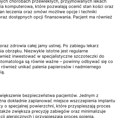
nych chorobach przewlekłych, przyjmowanych lekach
fia komputerowa, które pozwalają ocenić stan kości oraz
lan leczenia oraz omówi możliwe opcje i techniki
raz dostępnych opcji finansowania. Pacjent ma również
raz zdrowia całej jamy ustnej. Po zabiegu lekarz
 obrzęku. Niezwykle istotne jest regularne
ównież inwestować w specjalistyczne szczoteczki do
 stomatologa są równie ważne – powinny odbywać się co
i również unikać palenia papierosów i nadmiernego
ią.
z zwiększenie bezpieczeństwa pacjentów. Jednym z
żna dokładnie zaplanować miejsce wszczepienia implantu
 o specjalnej powierzchni, które przyspieszają proces
j także zwiększa precyzję zabiegów oraz minimalizuje
i alergicznych i przyspieszają proces gojenia.