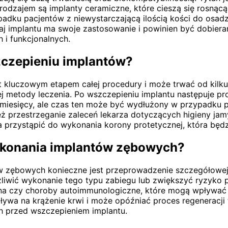
rodzajem są implanty ceramiczne, które cieszą się rosnącą
adku pacjentów z niewystarczającą ilością kości do osadze
aj implantu ma swoje zastosowanie i powinien być dobieran
 i funkcjonalnych.
zczepieniu implantów?
 kluczowym etapem całej procedury i może trwać od kilku 
metody leczenia. Po wszczepieniu implantu następuje proces
u miesięcy, ale czas ten może być wydłużony w przypadku
ież przestrzeganie zaleceń lekarza dotyczących higieny ja
 przystąpić do wykonania korony protetycznej, która będzi
wykonania implantów zębowych?
 zębowych konieczne jest przeprowadzenie szczegółowej d
wić wykonanie tego typu zabiegu lub zwiększyć ryzyko p
na czy choroby autoimmunologiczne, które mogą wpływać 
wa na krążenie krwi i może opóźniać proces regeneracji t
przed wszczepieniem implantu.