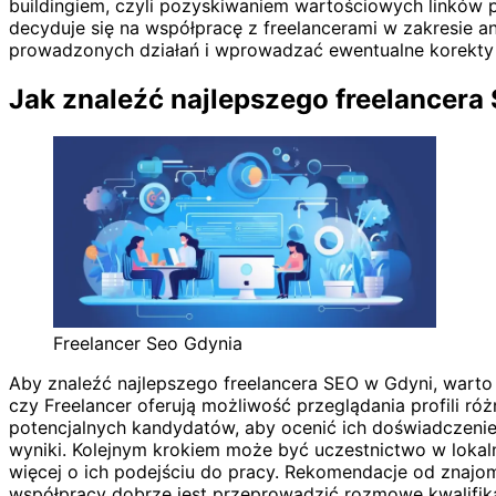
buildingiem, czyli pozyskiwaniem wartościowych linków
decyduje się na współpracę z freelancerami w zakresie 
prowadzonych działań i wprowadzać ewentualne korekty s
Jak znaleźć najlepszego freelancera
Freelancer Seo Gdynia
Aby znaleźć najlepszego freelancera SEO w Gdyni, warto 
czy Freelancer oferują możliwość przeglądania profili ró
potencjalnych kandydatów, aby ocenić ich doświadczenie o
wyniki. Kolejnym krokiem może być uczestnictwo w lokal
więcej o ich podejściu do pracy. Rekomendacje od znajo
współpracy dobrze jest przeprowadzić rozmowę kwalifika