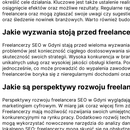
określić cele działania. Kluczowe jest także ustalenie 
osiągnięcie efektów oraz możliwe rezultaty. Regularne r
freelancera oraz mogą zgłaszać swoje uwagi czy sugestie
oraz śledzenie nowinek branżowych. Warto również budowa
Jakie wyzwania stoją przed freelanc
Freelancerzy SEO w Gdyni stają przed wieloma wyzwani
problemów jest konieczność ciągłego dostosowywania się
skuteczność swoich strategii. Wysoka konkurencja w bran
unikalnych usług oraz wysokiej jakości obsługi klienta. 
jednocześnie, co może prowadzić do wypalenia zawodoweg
freelancerów boryka się z nieregularnymi dochodami ora
Jakie są perspektywy rozwoju freela
Perspektywy rozwoju freelancera SEO w Gdyni wyglądają 
marketingiem cyfrowym. W miarę jak coraz więcej firm zda
Freelancerzy mają możliwość rozwijania swoich umiejętn
konkurencyjnymi na rynku pracy. Dodatkowo rozwój techno
mogą wykorzystać nowoczesne narzędzia do analizy danyc
lokalnego SEO; freelancerzy mogą skupić się na obsłudze 