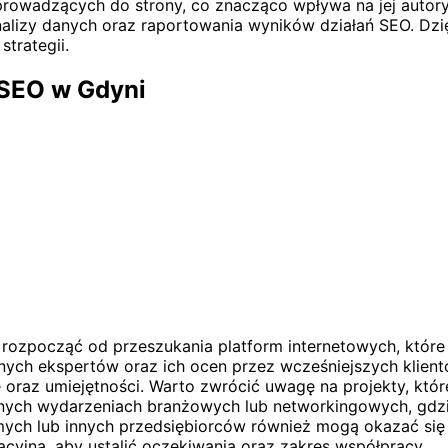
 prowadzących do strony, co znacząco wpływa na jej auto
analizy danych oraz raportowania wyników działań SEO. Dz
trategii.
 SEO w Gdyni
rozpocząć od przeszukania platform internetowych, które ł
żnych ekspertów oraz ich ocen przez wcześniejszych klient
raz umiejętności. Warto zwrócić uwagę na projekty, które 
nych wydarzeniach branżowych lub networkingowych, gdzie
mych lub innych przedsiębiorców również mogą okazać się 
cyjną, aby ustalić oczekiwania oraz zakres współpracy.