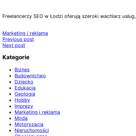
Freelancerzy SEO w Łodzi oferują szeroki wachlarz usług
Marketing i reklama
Nawigacja
Previous post
Next post
wpisu
Kategorie
Biznes
Budownictwo
Dziecko
Edukacja
Geologia
Hobby
Imprezy
Marketing i reklama
Moda
Motoryzacja
Nieruchomości