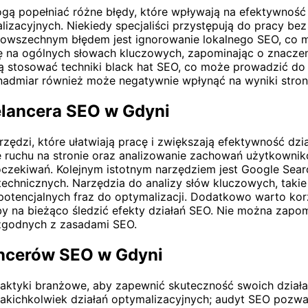
gą popełniać różne błędy, które wpływają na efektywność 
izacyjnych. Niekiedy specjaliści przystępują do pracy bez
 powszechnym błędem jest ignorowanie lokalnego SEO, co m
ię na ogólnych słowach kluczowych, zapominając o znaczen
gą stosować techniki black hat SEO, co może prowadzić do
 nadmiar również może negatywnie wpłynąć na wyniki stron
eelancera SEO w Gdyni
rzędzi, które ułatwiają pracę i zwiększają efektywność d
e ruchu na stronie oraz analizowanie zachowań użytkownik
oczekiwań. Kolejnym istotnym narzędziem jest Google Sear
chnicznych. Narzędzia do analizy słów kluczowych, takie 
 potencjalnych fraz do optymalizacji. Dodatkowo warto ko
y na bieżąco śledzić efekty działań SEO. Nie można zapom
 zgodnych z zasadami SEO.
lancerów SEO w Gdyni
aktyki branżowe, aby zapewnić skuteczność swoich działa
akichkolwiek działań optymalizacyjnych; audyt SEO pozwal