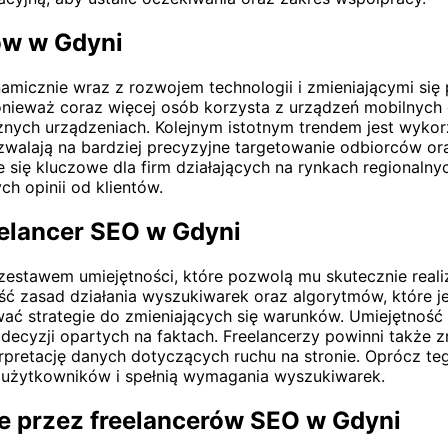
rów w Gdyni
amicznie wraz z rozwojem technologii i zmieniającymi się
onieważ coraz więcej osób korzysta z urządzeń mobilnych 
żnych urządzeniach. Kolejnym istotnym trendem jest wykorz
ozwalają na bardziej precyzyjne targetowanie odbiorców or
e się kluczowe dla firm działających na rynkach regionaln
h opinii od klientów.
eelancer SEO w Gdyni
estawem umiejętności, które pozwolą mu skutecznie reali
ć zasad działania wyszukiwarek oraz algorytmów, które je
ć strategie do zmieniających się warunków. Umiejętność a
yzji opartych na faktach. Freelancerzy powinni także zna
erpretację danych dotyczących ruchu na stronie. Oprócz te
ę użytkowników i spełnią wymagania wyszukiwarek.
ne przez freelancerów SEO w Gdyni