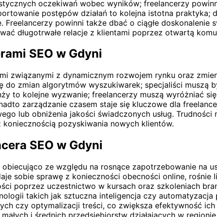
realistycznych oczekiwań wobec wyników; freelancerzy powi
aportowanie postępów działań to kolejna istotna praktyka;
. Freelancerzy powinni także dbać o ciągłe doskonalenie 
ć długotrwałe relacje z klientami poprzez otwartą komuni
erami SEO w Gdyni
ami związanymi z dynamicznym rozwojem rynku oraz zmien
 do zmian algorytmów wyszukiwarek; specjaliści muszą by
ży to kolejne wyzwanie; freelancerzy muszą wyróżniać się
Ponadto zarządzanie czasem staje się kluczowe dla freelanc
o lub obniżenia jakości świadczonych usług. Trudności mo
z koniecznością pozyskiwania nowych klientów.
ncera SEO w Gdyni
obiecująco ze względu na rosnące zapotrzebowanie na usł
je sobie sprawę z konieczności obecności online, rośnie l
ości poprzez uczestnictwo w kursach oraz szkoleniach bran
logii takich jak sztuczna inteligencja czy automatyzacja
h czy optymalizacji treści, co zwiększa efektywność ich
małych i średnich przedsiębiorstw działających w regionie