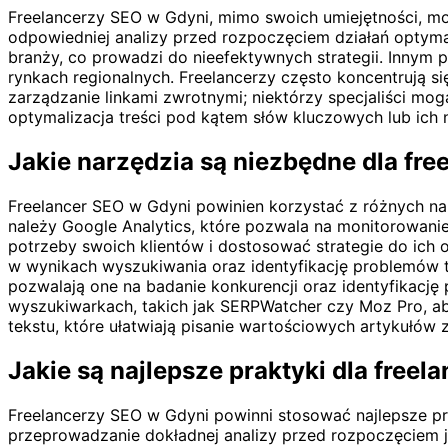
Freelancerzy SEO w Gdyni, mimo swoich umiejętności, mo
odpowiedniej analizy przed rozpoczęciem działań optymal
branży, co prowadzi do nieefektywnych strategii. Innym
rynkach regionalnych. Freelancerzy często koncentrują s
zarządzanie linkami zwrotnymi; niektórzy specjaliści mo
optymalizacja treści pod kątem słów kluczowych lub ich
Jakie narzędzia są niezbędne dla fr
Freelancer SEO w Gdyni powinien korzystać z różnych na
należy Google Analytics, które pozwala na monitorowani
potrzeby swoich klientów i dostosować strategie do ich 
w wynikach wyszukiwania oraz identyfikację problemów te
pozwalają one na badanie konkurencji oraz identyfikację
wyszukiwarkach, takich jak SERPWatcher czy Moz Pro, ab
tekstu, które ułatwiają pisanie wartościowych artykułów
Jakie są najlepsze praktyki dla free
Freelancerzy SEO w Gdyni powinni stosować najlepsze pr
przeprowadzanie dokładnej analizy przed rozpoczęciem j