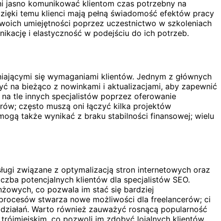
nni jasno komunikować klientom czas potrzebny na
 dzięki temu klienci mają pełną świadomość efektów pracy
swoich umiejętności poprzez uczestnictwo w szkoleniach
kację i elastyczność w podejściu do ich potrzeb.
iającymi się wymaganiami klientów. Jednym z głównych
ć na bieżąco z nowinkami i aktualizacjami, aby zapewnić
 na tle innych specjalistów poprzez oferowanie
erów; często muszą oni łączyć kilka projektów
gą także wynikać z braku stabilności finansowej; wielu
ugi związane z optymalizacją stron internetowych oraz
iczba potencjalnych klientów dla specjalistów SEO.
żowych, co pozwala im stać się bardziej
 procesów stwarza nowe możliwości dla freelancerów; ci
 działań. Warto również zauważyć rosnącą popularność
 trójmiejskim, co pozwoli im zdobyć lojalnych klientów