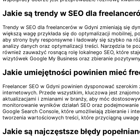
Jakie są trendy w SEO dla freelance
Trendy w SEO dla freelancerów w Gdyni zmieniają się dyn
większą wagę przykłada się do optymalizacji mobilnej, p
aby strony były responsywne i ładowały się szybko na ró
analizy danych oraz optymalizacji treści. Narzędzia te p
również zauważyć rosnącą rolę lokalnego SEO, które staj
wizytówek Google My Business oraz zbieranie pozytywnyc
Jakie umiejętności powinien mieć fr
Freelancer SEO w Gdyni powinien dysponować szerokim z
internetowych. Przede wszystkim, kluczowa jest znajomoś
aktualizacjami i zmianami w branży, aby móc dostosowywa
monitorowanie wyników działań SEO oraz podejmowanie dec
Google Search Console, które umożliwiają zbieranie i int
tworzenia wartościowych treści, które przyciągną uwag
Jakie są najczęstsze błędy popełnia