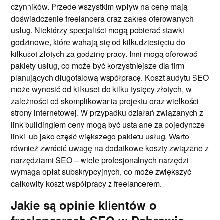
czynników. Przede wszystkim wpływ na cenę mają
doświadczenie freelancera oraz zakres oferowanych
usług. Niektórzy specjaliści mogą pobierać stawki
godzinowe, które wahają się od kilkudziesięciu do
kilkuset złotych za godzinę pracy. Inni mogą oferować
pakiety usług, co może być korzystniejsze dla firm
planujących długofalową współpracę. Koszt audytu SEO
może wynosić od kilkuset do kilku tysięcy złotych, w
zależności od skomplikowania projektu oraz wielkości
strony internetowej. W przypadku działań związanych z
link buildingiem ceny mogą być ustalane za pojedyncze
linki lub jako część większego pakietu usług. Warto
również zwrócić uwagę na dodatkowe koszty związane z
narzędziami SEO – wiele profesjonalnych narzędzi
wymaga opłat subskrypcyjnych, co może zwiększyć
całkowity koszt współpracy z freelancerem.
Jakie są opinie klientów o
freelancerach SEO w Dąbrowie