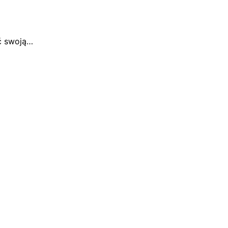
ć swoją…