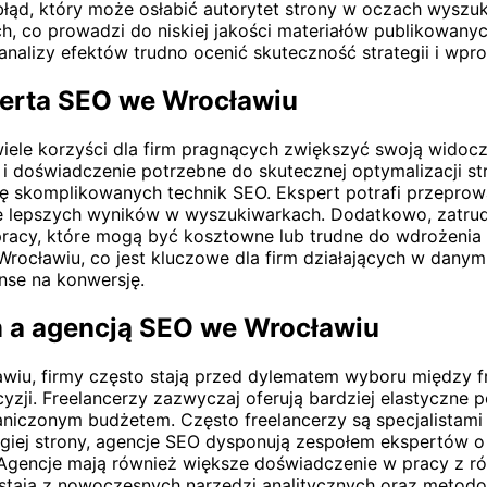
łąd, który może osłabić autorytet strony w oczach wyszuk
iach, co prowadzi do niskiej jakości materiałów publikowan
analizy efektów trudno ocenić skuteczność strategii i wp
sperta SEO we Wrocławiu
iele korzyści dla firm pragnących zwiększyć swoją widocz
ę i doświadczenie potrzebne do skutecznej optymalizacji s
kę skomplikowanych technik SEO. Ekspert potrafi przepro
lepszych wyników w wyszukiwarkach. Dodatkowo, zatrudnia
racy, które mogą być kosztowne lub trudne do wdrożenia 
Wrocławiu, co jest kluczowe dla firm działających w danym
nse na konwersję.
m a agencją SEO we Wrocławiu
wiu, firmy często stają przed dylematem wyboru między f
zji. Freelancerzy zazwyczaj oferują bardziej elastyczne po
raniczonym budżetem. Często freelancerzy są specjalistami
drugiej strony, agencje SEO dysponują zespołem ekspertów 
 Agencje mają również większe doświadczenie w pracy z ró
stają z nowoczesnych narzędzi analitycznych oraz metodol