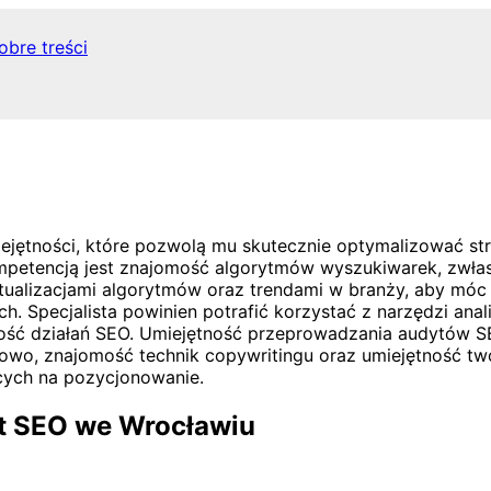
obre treści
ejętności, które pozwolą mu skutecznie optymalizować st
petencją jest znajomość algorytmów wyszukiwarek, zwłas
ktualizacjami algorytmów oraz trendami w branży, aby mó
ch. Specjalista powinien potrafić korzystać z narzędzi ana
ność działań SEO. Umiejętność przeprowadzania audytów S
owo, znajomość technik copywritingu oraz umiejętność tw
cych na pozycjonowanie.
rt SEO we Wrocławiu