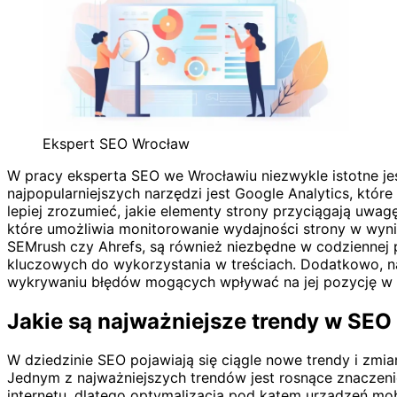
Ekspert SEO Wrocław
W pracy eksperta SEO we Wrocławiu niezwykle istotne jes
najpopularniejszych narzędzi jest Google Analytics, któ
lepiej zrozumieć, jakie elementy strony przyciągają uw
które umożliwia monitorowanie wydajności strony w wyni
SEMrush czy Ahrefs, są również niezbędne w codziennej p
kluczowych do wykorzystania w treściach. Dodatkowo, na
wykrywaniu błędów mogących wpływać na jej pozycję w 
Jakie są najważniejsze trendy w SEO
W dziedzinie SEO pojawiają się ciągle nowe trendy i zmi
Jednym z najważniejszych trendów jest rosnące znaczeni
internetu, dlatego optymalizacja pod kątem urządzeń mobil