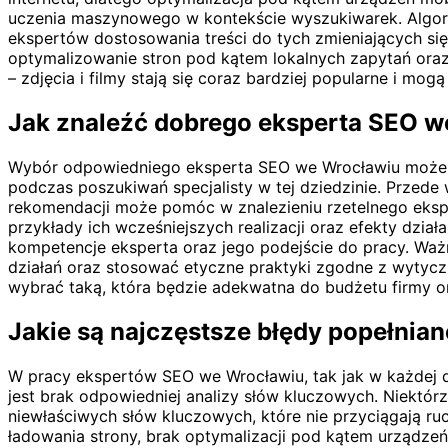
uczenia maszynowego w kontekście wyszukiwarek. Algoryt
ekspertów dostosowania treści do tych zmieniających się
optymalizowanie stron pod kątem lokalnych zapytań oraz 
– zdjęcia i filmy stają się coraz bardziej popularne i 
Jak znaleźć dobrego eksperta SEO w
Wybór odpowiedniego eksperta SEO we Wrocławiu może być
podczas poszukiwań specjalisty w tej dziedzinie. Przed
rekomendacji może pomóc w znalezieniu rzetelnego eksp
przykłady ich wcześniejszych realizacji oraz efekty dzia
kompetencje eksperta oraz jego podejście do pracy. Ważn
działań oraz stosować etyczne praktyki zgodne z wytycz
wybrać taką, która będzie adekwatna do budżetu firmy o
Jakie są najczęstsze błędy popełni
W pracy ekspertów SEO we Wrocławiu, tak jak w każdej 
jest brak odpowiedniej analizy słów kluczowych. Niektó
niewłaściwych słów kluczowych, które nie przyciągają r
ładowania strony, brak optymalizacji pod kątem urządz