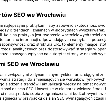
pertów SEO we Wrocławiu
i najlepszymi praktykami, aby zapewnić skuteczność swoi
edzy o trendach i zmianach w algorytmach wyszukiwarek. B
ii. Kolejną praktyką jest tworzenie wartościowych treści 
ostarczać informacji odpowiadających na pytania potencja
 responsywność oraz struktura URL to elementy mające ist
zędzi analitycznych oraz dostosowywać strategię w oparc
może znacząco wpłynąć na autorytet strony w oczach wys
ami SEO we Wrocławiu
iami związanymi z dynamicznym rynkiem oraz ciągłymi zm
ania strategii do zmieniających się warunków rynkowyc
ego śledzenia trendów i aktualizacji wiedzy na temat nowy
tości działań SEO i inwestuje w nie coraz większe środki f
erci muszą radzić sobie z ograniczeniami budżetowymi swoi
siągnięcia w przypadku działań SEO wymagających czasu i 