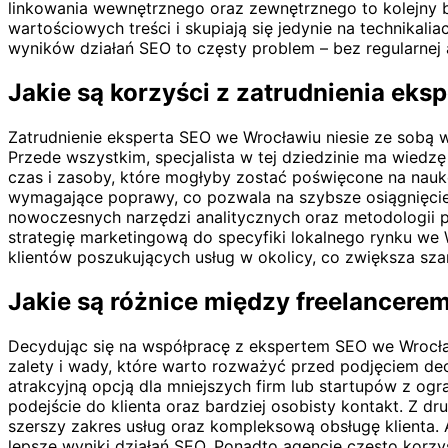
linkowania wewnętrznego oraz zewnętrznego to kolejny b
wartościowych treści i skupiają się jedynie na technikal
wyników działań SEO to częsty problem – bez regularnej 
Jakie są korzyści z zatrudnienia ek
Zatrudnienie eksperta SEO we Wrocławiu niesie ze sobą w
Przede wszystkim, specjalista w tej dziedzinie ma wiedz
czas i zasoby, które mogłyby zostać poświęcone na nau
wymagające poprawy, co pozwala na szybsze osiągnięcie 
nowoczesnych narzędzi analitycznych oraz metodologii p
strategię marketingową do specyfiki lokalnego rynku we 
klientów poszukujących usług w okolicy, co zwiększa sza
Jakie są różnice między freelancere
Decydując się na współpracę z ekspertem SEO we Wrocła
zalety i wady, które warto rozważyć przed podjęciem decy
atrakcyjną opcją dla mniejszych firm lub startupów z og
podejście do klienta oraz bardziej osobisty kontakt. Z 
szerszy zakres usług oraz kompleksową obsługę klienta.
lepsze wyniki działań SEO. Ponadto agencje często korzy