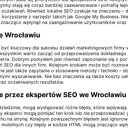
my stają się coraz bardziej zaawansowane i potrafią lep
 oczekiwań. Również lokalne SEO zyskuje na znaczeniu – d
korzystanie z narzędzi takich jak Google My Business. Ni
mogą znacząco wpłynąć na zaangażowanie użytkowników oraz
e Wrocławiu
 kluczowy dla sukcesu działań marketingowych firmy w in
e wszystkim warto zacząć od przeprowadzenia dokładnego r
erta. Dobrym pomysłem jest również zapoznanie się z por
łań SEO dla innych firm. Kolejnym krokiem może być rozmow
e jest także zapytanie o stosowane metody i techniki – d
nymi wyszukiwarek. Nie bez znaczenia są także koszty usł
raz oczekiwanych rezultatów.
ane przez ekspertów SEO we Wrocławiu
dziedzinie, mogą występować różne błędy, które wpływają
rzy eksperci mogą pomijać ten krok lub nie przeprowadzać
uchu na stronę. Kolejnym powszechnym błędem jest ignoro
eń mobilnych czy błędy w kodzie HTML mogą znacząco wpł