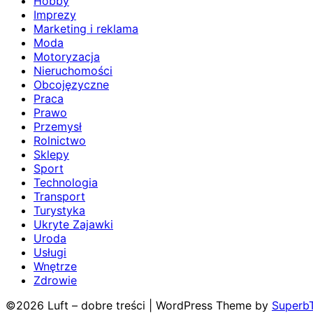
Hobby
Imprezy
Marketing i reklama
Moda
Motoryzacja
Nieruchomości
Obcojęzyczne
Praca
Prawo
Przemysł
Rolnictwo
Sklepy
Sport
Technologia
Transport
Turystyka
Ukryte Zajawki
Uroda
Usługi
Wnętrze
Zdrowie
©2026 Luft – dobre treści
| WordPress Theme by
Superb