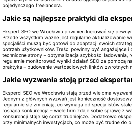
pojedynczego freelancera.
Jakie są najlepsze praktyki dla eks
Ekspert SEO we Wrocławiu powinien kierować się pewnym
Przede wszystkim ważne jest regularne aktualizowanie wi
specjaliści muszą być gotowi do adaptacji swoich strateg
potrzeb użytkowników. Treści powinny być angażujące i d
techniczne strony – optymalizacja szybkości ładowania,
regularnie monitorować wyniki działań SEO za pomocą nar
praktyka – budowanie wartościowych linków zwrotnych 
Jakie wyzwania stoją przed ekspert
Eksperci SEO we Wrocławiu stają przed wieloma wyzwan
Jednym z głównych wyzwań jest konieczność dostosowyw
regularnie się zmieniają, co wymaga od specjalistów stał
rosnąca konkurencja – wiele firm zdaje sobie sprawę z war
konkurencji staje się coraz trudniejsze. Dodatkowo eksp
przy minimalnych inwestycjach, co może być trudne do o