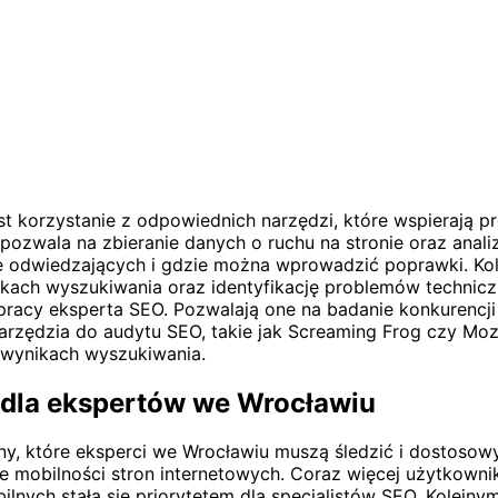
t korzystanie z odpowiednich narzędzi, które wspierają p
re pozwala na zbieranie danych o ruchu na stronie oraz an
agę odwiedzających i gdzie można wprowadzić poprawki. K
kach wyszukiwania oraz identyfikację problemów techniczn
racy eksperta SEO. Pozwalają one na badanie konkurencji 
rzędzia do audytu SEO, takie jak Screaming Frog czy Moz
wynikach wyszukiwania.
 dla ekspertów we Wrocławiu
any, które eksperci we Wrocławiu muszą śledzić i dostoso
e mobilności stron internetowych. Coraz więcej użytkown
nych stała się priorytetem dla specjalistów SEO. Kolejnym 