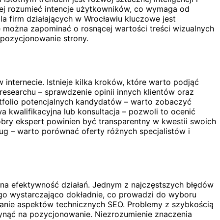
iej rozumieć intencje użytkowników, co wymaga od
la firm działających w Wrocławiu kluczowe jest
e można zapominać o rosnącej wartości treści wizualnych
 pozycjonowanie strony.
ternecie. Istnieje kilka kroków, które warto podjąć
esearchu – sprawdzenie opinii innych klientów oraz
tfolio potencjalnych kandydatów – warto zobaczyć
a kwalifikacyjna lub konsultacja – pozwoli to ocenić
obry ekspert powinien być transparentny w kwestii swoich
ug – warto porównać oferty różnych specjalistów i
 na efektywność działań. Jednym z najczęstszych błędów
 go wystarczająco dokładnie, co prowadzi do wyboru
wanie aspektów technicznych SEO. Problemy z szybkością
ynąć na pozycjonowanie. Niezrozumienie znaczenia