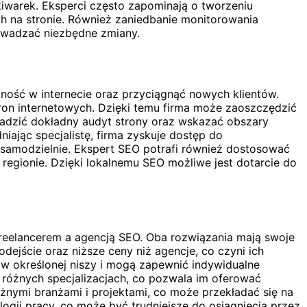
iwarek. Eksperci często zapominają o tworzeniu
ych na stronie. Również zaniedbanie monitorowania
rowadzać niezbędne zmiany.
ność w internecie oraz przyciągnąć nowych klientów.
tron internetowych. Dzięki temu firma może zaoszczędzić
wadzić dokładny audyt strony oraz wskazać obszary
jąc specjalistę, firma zyskuje dostęp do
samodzielnie. Ekspert SEO potrafi również dostosować
 regionie. Dzięki lokalnemu SEO możliwe jest dotarcie do
reelancerem a agencją SEO. Oba rozwiązania mają swoje
dejście oraz niższe ceny niż agencje, co czyni ich
 w określonej niszy i mogą zapewnić indywidualne
o różnych specjalizacjach, co pozwala im oferować
żnymi branżami i projektami, co może przekładać się na
ogii pracy, co może być trudniejsze do osiągnięcia przez