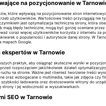
ływające na pozycjonowanie w Tarnowi
ników, które wpływają na pozycjonowanie stron internetowy
zeb użytkowników. Wartościowe treści przyciągają nie tyl
ynnikiem jest optymalizacja techniczna strony, która obe
ub mają błędy techniczne, mogą być gorzej oceniane prze
onieważ coraz więcej użytkowników korzysta z internetu z
kiwarek o popularności i autorytecie danej strony. W Tar
na mapach Google.
la ekspertów w Tarnowie
pszych praktyk, aby osiągnąć skuteczne wyniki w pozycjo
 przed rozpoczęciem jakichkolwiek działań optymalizacyj
uchu na stronie. Ważne jest również tworzenie treści wyso
e oraz wzbogacane o multimedia, takie jak zdjęcia czy film
 szybkości ładowania oraz dostosowanie witryny do urządz
ę strony i jej widoczność w wyszukiwarkach.
ami SEO w Tarnowie