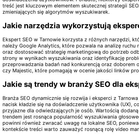
treść jest kluczowym elementem skutecznej strategii SEO
zmieniających się algorytmów wyszukiwarek.
Jakie narzędzia wykorzystują eksper
Ekspert SEO w Tarnowie korzysta z różnych narzędzi, któ
należy Google Analytics, które pozwala na analizę ruchu
oraz dostosować strategię marketingową do potrzeb odb
strony w wynikach wyszukiwania oraz identyfikację prob
przeprowadzania badań nad konkurencją oraz doborem odpo
czy Majestic, które pomagają w ocenie jakości linków pr
Jakie są trendy w branży SEO dla ek
Branża SEO dynamicznie się rozwija i eksperci z Tarno
nacisk kładzie się na doświadczenie użytkownika (UX), 
przyjazne dla odwiedzających je osób. Wartością dodaną 
trendem jest rosnąca popularność wyszukiwania głosowe
powinni również zwracać uwagę na lokalne SEO, ponieważ 
kontekście treści warto zauważyć rosnącą rolę video mar