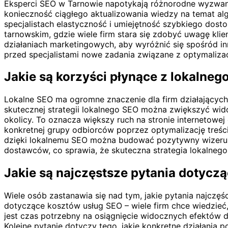
Eksperci SEO w Tarnowie napotykają różnorodne wyzwani
konieczność ciągłego aktualizowania wiedzy na temat a
specjalistach elastyczność i umiejętność szybkiego do
tarnowskim, gdzie wiele firm stara się zdobyć uwagę kli
działaniach marketingowych, aby wyróżnić się spośród i
przed specjalistami nowe zadania związane z optymaliza
Jakie są korzyści płynące z lokalne
Lokalne SEO ma ogromne znaczenie dla firm działających
skutecznej strategii lokalnego SEO można zwiększyć wi
okolicy. To oznacza większy ruch na stronie internetowe
konkretnej grupy odbiorców poprzez optymalizację treś
dzięki lokalnemu SEO można budować pozytywny wizerunek
dostawców, co sprawia, że skuteczna strategia lokalnego
Jakie są najczęstsze pytania dotyc
Wiele osób zastanawia się nad tym, jakie pytania najczęś
dotyczące kosztów usług SEO – wiele firm chce wiedzieć,
jest czas potrzebny na osiągnięcie widocznych efektów d
Kolejne pytanie dotyczy tego, jakie konkretne działania 