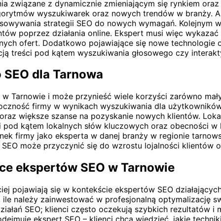
a związane z dynamicznie zmieniającym się rynkiem oraz
lgorytmów wyszukiwarek oraz nowych trendów w branży. Al
stosowywania strategii SEO do nowych wymagań. Kolejnym 
entów poprzez działania online. Ekspert musi więc wykazać
nnych ofert. Dodatkowo pojawiające się nowe technologie
cją treści pod kątem wyszukiwania głosowego czy interak
go SEO dla Tarnowa
 w Tarnowie i może przynieść wiele korzyści zarówno mały
doczność firmy w wynikach wyszukiwania dla użytkownikó
j oraz większe szanse na pozyskanie nowych klientów. Lok
ci pod kątem lokalnych słów kluczowych oraz obecności w
 firmy jako eksperta w danej branży w regionie tarnowski
 SEO może przyczynić się do wzrostu lojalności klientów o
zące ekspertów SEO w Tarnowie
ciej pojawiają się w kontekście ekspertów SEO działającyc
 ile należy zainwestować w profesjonalną optymalizację sw
ziałań SEO; klienci często oczekują szybkich rezultatów 
podejmuje ekspert SEO – klienci chcą wiedzieć, jakie techn