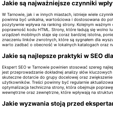
Jakie są najważniejsze czynniki wp
W Tarnowie, jak i w innych miastach, istnieje wiele czyn
powinna być unikalna, wartościowa i dostosowana do potr
pozytywnie wpływa na ranking strony. Kolejnym ważnym cz
poprawność kodu HTML. Strony, które ładują się wolno l
urządzeń mobilnych staje się coraz bardziej istotna, p
znaczeniu linków zwrotnych, które są sygnałem dla wyszu
warto zadbać o obecność w lokalnych katalogach oraz 
Jakie są najlepsze praktyki w SEO d
Ekspert SEO w Tarnowie powinien stosować szereg najle
jest przeprowadzanie dokładnej analizy słów kluczowych
skuteczne dotarcie do grupy docelowej oraz zwiększenie r
użytkowników. Treści powinny być regularnie aktualizowan
optymalizacja techniczna strony, która obejmuje poprawę
wewnętrzne oraz zewnętrzne, które wpływają na struktur
Jakie wyzwania stoją przed ekspert