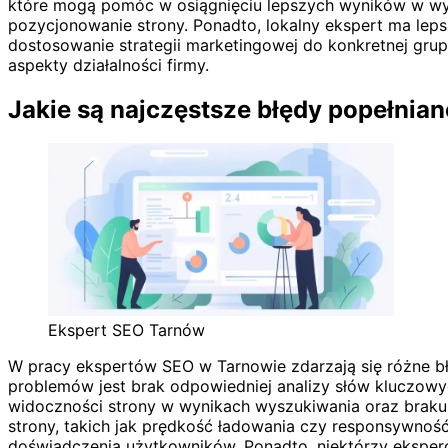
które mogą pomóc w osiągnięciu lepszych wyników w wy
pozycjonowanie strony. Ponadto, lokalny ekspert ma leps
dostosowanie strategii marketingowej do konkretnej grup
aspekty działalności firmy.
Jakie są najczęstsze błędy popełnia
Ekspert SEO Tarnów
W pracy ekspertów SEO w Tarnowie zdarzają się różne b
problemów jest brak odpowiedniej analizy słów kluczow
widoczności strony w wynikach wyszukiwania oraz braku
strony, takich jak prędkość ładowania czy responsywnoś
doświadczenia użytkowników. Ponadto, niektórzy eksperci 