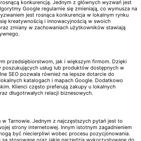
 rosnącą konkurencją. Jednym z głównych wyzwań jest
gorytmy Google regularnie się zmieniają, co wymusza na
wyzwaniem jest rosnąca konkurencja w lokalnym rynku
 się kreatywnością i innowacyjnością w swoich
 oraz zmiany w zachowaniach użytkowników stawiają
tywnego.
m przedsiębiorstwom, jak i większym firmom. Dzięki
w poszukujących usług lub produktów dostępnych w
alne SEO pozwala również na lepsze dotarcie do
 lokalnych katalogach i mapach Google. Dodatkowo
m. Klienci często preferują zakupy u lokalnych
raz długotrwałych relacji biznesowych.
h w Tarnowie. Jednym z najczęstszych pytań jest to
ojej strony internetowej. Innym istotnym zagadnieniem
i mogą być niecierpliwi wobec procesu pozycjonowania.
iki są stosowane oraz jakie narzędzia wykorzystywane do