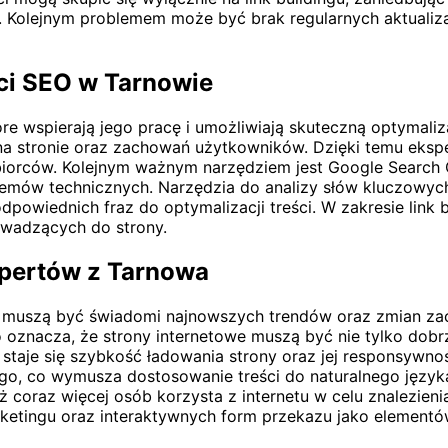
. Kolejnym problemem może być brak regularnych aktualizac
ci SEO w Tarnowie
re wspierają jego pracę i umożliwiają skuteczną optymali
 na stronie oraz zachowań użytkowników. Dzięki temu eksp
iorców. Kolejnym ważnym narzędziem jest Google Search 
lemów technicznych. Narzędzia do analizy słów kluczowych
wiednich fraz do optymalizacji treści. W zakresie link bu
owadzących do strony.
spertów z Tarnowa
wa muszą być świadomi najnowszych trendów oraz zmian z
co oznacza, że strony internetowe muszą być nie tylko do
staje się szybkość ładowania strony oraz jej responsywno
go, co wymusza dostosowanie treści do naturalnego język
coraz więcej osób korzysta z internetu w celu znalezieni
ketingu oraz interaktywnych form przekazu jako elementów