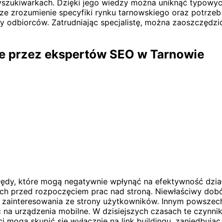
szukiwarkach. Dzięki jego wiedzy można uniknąć typowyc
ze zrozumienie specyfiki rynku tarnowskiego oraz potrzeb
y odbiorców. Zatrudniając specjalistę, można zaoszczędzi
ne przez ekspertów SEO w Tarnowie
łędy, które mogą negatywnie wpłynąć na efektywność dzia
ych przed rozpoczęciem prac nad stroną. Niewłaściwy dob
 zainteresowania ze strony użytkowników. Innym powszec
ć na urządzenia mobilne. W dzisiejszych czasach te czynn
mogą skupić się wyłącznie na link buildingu, zaniedbując 