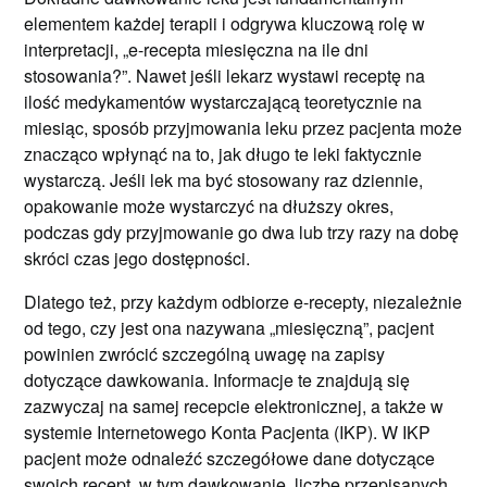
elementem każdej terapii i odgrywa kluczową rolę w
interpretacji, „e-recepta miesięczna na ile dni
stosowania?”. Nawet jeśli lekarz wystawi receptę na
ilość medykamentów wystarczającą teoretycznie na
miesiąc, sposób przyjmowania leku przez pacjenta może
znacząco wpłynąć na to, jak długo te leki faktycznie
wystarczą. Jeśli lek ma być stosowany raz dziennie,
opakowanie może wystarczyć na dłuższy okres,
podczas gdy przyjmowanie go dwa lub trzy razy na dobę
skróci czas jego dostępności.
Dlatego też, przy każdym odbiorze e-recepty, niezależnie
od tego, czy jest ona nazywana „miesięczną”, pacjent
powinien zwrócić szczególną uwagę na zapisy
dotyczące dawkowania. Informacje te znajdują się
zazwyczaj na samej recepcie elektronicznej, a także w
systemie Internetowego Konta Pacjenta (IKP). W IKP
pacjent może odnaleźć szczegółowe dane dotyczące
swoich recept, w tym dawkowanie, liczbę przepisanych