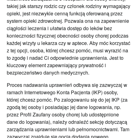
takiej jak starszy rodzic czy członek rodziny wymagający
opieki, jest niezwykle cenną funkcją oferowaną przez
system opieki zdrowotnej. Pozwala ona na zapewnienie
ciągłości leczenia i ułatwia dostęp do leków bez
konieczności fizycznej obecności osoby chorej podczas
każdej wizyty u lekarza czy w aptece. Aby móc korzystać
z tej opcji, osoba, której chcesz pomóc, musi wyrazić na
to zgodę i nadać Ci odpowiednie uprawnienia. Jest to
kluczowy element zapewniający prywatność i
bezpieczeństwo danych medycznych.
Proces nadawania uprawnień odbywa się zazwyczaj w
ramach Internetowego Konta Pacjenta (IKP) osoby,
której chcesz pomóc. Po zalogowaniu się do jej IKP (za
zgodą tej osoby i posiadając jej dane logowania, np.
przez Profil Zaufany osoby chorej lub udostępnione
dane do logowania), należy odnaleźć sekcję dotyczącą
zarządzania uprawnieniami lub pełnomocnictwami. Tam
zazwyczaj znajduje się opcja dodania nowego