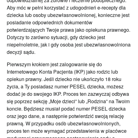
odpowiedzialnej za zdrowie i leczenie podopiecznego.
Aby móc w pełni korzystać z udogodnień e-recepty dla
dziecka lub osoby ubezwłasnowolnionej, konieczne jest
posiadanie odpowiednich dokumentów
potwierdzających Twoje prawa jako opiekuna prawnego.
Dotyczy to zarówno sytuacji, gdy dziecko jest
niepełnoletnie, jak i gdy osoba jest ubezwłasnowolniona
decyzji sądu.
Pierwszym krokiem jest zalogowanie się do
Internetowego Konta Pacjenta (IKP) jako rodzic lub
opiekun prawny. Jeśli dziecko nie ukończyło 18 roku
życia, a Ty posiadasz numer PESEL dziecka, możesz
dodać je do swojego IKP. Proces ten zazwyczaj odbywa
się poprzez sekcję „Moje dzieci” lub „Rodzina” na Twoim
koncie. Będziesz musiał podać numer PESEL dziecka
oraz jego dane, a następnie potwierdzić swoją relację
prawną. W przypadku osób ubezwłasnowolnionych,
proces ten może wymagać przedstawienia w placówce