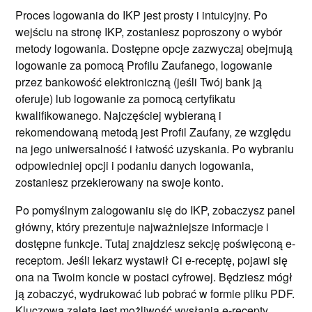
Proces logowania do IKP jest prosty i intuicyjny. Po
wejściu na stronę IKP, zostaniesz poproszony o wybór
metody logowania. Dostępne opcje zazwyczaj obejmują
logowanie za pomocą Profilu Zaufanego, logowanie
przez bankowość elektroniczną (jeśli Twój bank ją
oferuje) lub logowanie za pomocą certyfikatu
kwalifikowanego. Najczęściej wybieraną i
rekomendowaną metodą jest Profil Zaufany, ze względu
na jego uniwersalność i łatwość uzyskania. Po wybraniu
odpowiedniej opcji i podaniu danych logowania,
zostaniesz przekierowany na swoje konto.
Po pomyślnym zalogowaniu się do IKP, zobaczysz panel
główny, który prezentuje najważniejsze informacje i
dostępne funkcje. Tutaj znajdziesz sekcję poświęconą e-
receptom. Jeśli lekarz wystawił Ci e-receptę, pojawi się
ona na Twoim koncie w postaci cyfrowej. Będziesz mógł
ją zobaczyć, wydrukować lub pobrać w formie pliku PDF.
Kluczową zaletą jest możliwość wysłania e-recepty