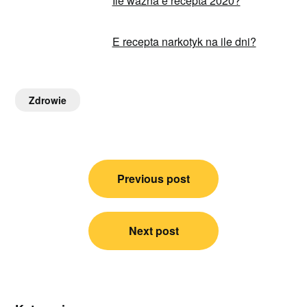
Ile wazna e recepta 2020?
E recepta narkotyk na ile dni?
Zdrowie
Nawigacja
Previous post
wpisu
Next post