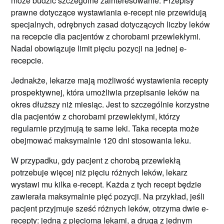
może budzić szczególne zainteresowanie. Przepisy
prawne dotyczące wystawiania e-recept nie przewidują
specjalnych, odrębnych zasad dotyczących liczby leków
na recepcie dla pacjentów z chorobami przewlekłymi.
Nadal obowiązuje limit pięciu pozycji na jednej e-
recepcie.
Jednakże, lekarze mają możliwość wystawienia recepty
prospektywnej, która umożliwia przepisanie leków na
okres dłuższy niż miesiąc. Jest to szczególnie korzystne
dla pacjentów z chorobami przewlekłymi, którzy
regularnie przyjmują te same leki. Taka recepta może
obejmować maksymalnie 120 dni stosowania leku.
W przypadku, gdy pacjent z chorobą przewlekłą
potrzebuje więcej niż pięciu różnych leków, lekarz
wystawi mu kilka e-recept. Każda z tych recept będzie
zawierała maksymalnie pięć pozycji. Na przykład, jeśli
pacjent przyjmuje sześć różnych leków, otrzyma dwie e-
recepty: jedną z pięcioma lekami, a drugą z jednym