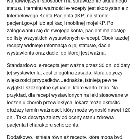
Najłatwiejszym sposobem na sprawdzenie aktualnego
statusu i terminu ważności e-recepty jest skorzystanie z
Internetowego Konta Pacjenta (IKP) na stronie
pacjent.gov.pl lub aplikacji mobilnej mojeIKP. Po
zalogowaniu się do swojego konta, pacjent ma dostęp
do listy wszystkich wystawionych e-recept. Obok każdej
recepty widnieje informacja o jej statusie, dacie
wystawienia oraz dacie, do której jest ważna.
Standardowo, e-recepta jest ważna przez 30 dni od daty
jej wystawienia. Jest to ogólna zasada, która dotyczy
większości przypadków. Jednakże, istnieją pewne
wyjątki i szczególne sytuacje, które warto znać. Na
przykład, dla recept wystawionych na leki stosowane w
leczeniu chorób przewlekłych, lekarz może określić
dłuższy termin ważności, który może wynosić nawet 120
dni. Taka decyzja zależy od oceny stanu zdrowia
pacjenta i charakteru schorzenia.
Dodatkowo, istnieją również recepty, które mogą być