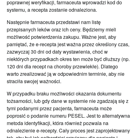
poprawnej weryfikacji, farmaceuta wprowadzi kod do
systemu, a recepta zostanie odnaleziona.
Następnie farmaceuta przedstawi nam listę
przepisanych leków oraz ich ceny. Będziemy mieli
możliwość potwierdzenia zakupu. Ważne jest, aby
pamiętać, że e-recepta jest ważna przez określony czas,
zazwyczaj 30 dni od daty wystawienia, choć w
niektórych przypadkach okres ten może być dłuższy (np.
120 dni dla recept na choroby przewlekłe). Dlatego
warto zrealizować ją w odpowiednim terminie, aby nie
straciła swojej ważności.
W przypadku braku możliwości okazania dokumentu
tożsamości, lub gdy dane w systemie nie zgadzają się z
tymi podanymi przez pacjenta, farmaceuta może
poprosić o podanie numeru PESEL. Jest to alternatywna
metoda identyfikacji, która również pozwala na
odnalezienie e-recepty. Cały proces jest zaprojektowany
tak, aby był jak najbardziej przyjazny dla pacjenta i