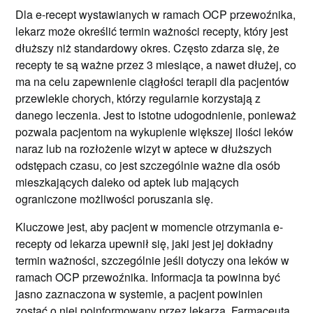
Dla e-recept wystawianych w ramach OCP przewoźnika,
lekarz może określić termin ważności recepty, który jest
dłuższy niż standardowy okres. Często zdarza się, że
recepty te są ważne przez 3 miesiące, a nawet dłużej, co
ma na celu zapewnienie ciągłości terapii dla pacjentów
przewlekle chorych, którzy regularnie korzystają z
danego leczenia. Jest to istotne udogodnienie, ponieważ
pozwala pacjentom na wykupienie większej ilości leków
naraz lub na rozłożenie wizyt w aptece w dłuższych
odstępach czasu, co jest szczególnie ważne dla osób
mieszkających daleko od aptek lub mających
ograniczone możliwości poruszania się.
Kluczowe jest, aby pacjent w momencie otrzymania e-
recepty od lekarza upewnił się, jaki jest jej dokładny
termin ważności, szczególnie jeśli dotyczy ona leków w
ramach OCP przewoźnika. Informacja ta powinna być
jasno zaznaczona w systemie, a pacjent powinien
zostać o niej poinformowany przez lekarza. Farmaceuta