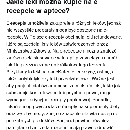
Jakie leki można kupić na e
recepcie w aptece?
E-recepta umożliwia zakup wielu różnych leków, jednak
nie wszystkie preparaty mogą być dostępne na e-
receptę. W Polsce e-recepty obejmują leki refundowane,
które są częścią listy leków zatwierdzonych przez
Ministerstwo Zdrowia. Na e-receptach można znaleźć
zarówno leki stosowane w terapii przewlekłych chorób,
jak i te przeznaczone do krótkotrwałego leczenia.
Przykłady to leki na nadciśnienie, cukrzycę, astmę, a
także antybiotyki czy leki przeciwbólowe. Ważne jest,
aby pacjent miał świadomość, że niektóre leki, takie jak
substancje kontrolowane lub psychotropowe, mogą
wymagać tradycyjnej recepty papierowej. Ponadto,
lekarze mogą wystawiać e-recepty na suplementy diety
oraz wyroby medyczne, co znacznie ułatwia dostęp do
potrzebnych produktów. Pacjenci powinni również
pamiętać o tym, że farmaceuci mają prawo odmówić