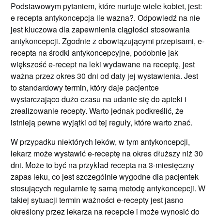
Podstawowym pytaniem, które nurtuje wiele kobiet, jest:
e recepta antykoncepcja ile wazna?. Odpowiedź na nie
jest kluczowa dla zapewnienia ciągłości stosowania
antykoncepcji. Zgodnie z obowiązującymi przepisami, e-
recepta na środki antykoncepcyjne, podobnie jak
większość e-recept na leki wydawane na receptę, jest
ważna przez okres 30 dni od daty jej wystawienia. Jest
to standardowy termin, który daje pacjentce
wystarczająco dużo czasu na udanie się do apteki i
zrealizowanie recepty. Warto jednak podkreślić, że
istnieją pewne wyjątki od tej reguły, które warto znać.
W przypadku niektórych leków, w tym antykoncepcji,
lekarz może wystawić e-receptę na okres dłuższy niż 30
dni. Może to być na przykład recepta na 3-miesięczny
zapas leku, co jest szczególnie wygodne dla pacjentek
stosujących regularnie tę samą metodę antykoncepcji. W
takiej sytuacji termin ważności e-recepty jest jasno
określony przez lekarza na recepcie i może wynosić do