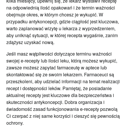
kilka miesięcy, upewnij się, że lekarz wystawił receptę
na odpowiednią ilość opakowań i że termin ważności
obejmuje okres, w którym chcesz je wykupić. W
przypadku antykoncepcji, gdzie ciągłość jest kluczowa,
warto zaplanować wizytę u lekarza z wyprzedzeniem,
aby uniknąć sytuacji, w której recepta wygaśnie, zanim
zdążysz uzyskać nową.
Jeśli masz wątpliwości dotyczące terminu ważności
swojej e-recepty lub ilości leku, którą możesz wykupić,
zawsze możesz zapytać farmaceutę w aptece lub
skontaktować się ze swoim lekarzem. Farmaceuci są
przeszkoleni, aby udzielać informacji na temat realizacji
recept i dostępności leków. Pamiętaj, że posiadanie
aktualnej recepty jest kluczowe dla bezpieczeństwa i
skuteczności antykoncepcji. Dobra organizacja i
świadomość zasad funkcjonowania e-recepty pozwolą
Ci czerpać z niej same korzyści i cieszyć się pewnością
ochrony.