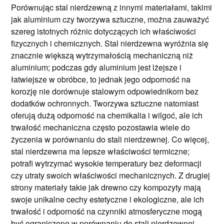
Porównując stal nierdzewną z innymi materiałami, takimi
jak aluminium czy tworzywa sztuczne, można zauważyć
szereg istotnych różnic dotyczących ich właściwości
fizycznych i chemicznych. Stal nierdzewna wyróżnia się
znacznie większą wytrzymałością mechaniczną niż
aluminium; podczas gdy aluminium jest lżejsze i
łatwiejsze w obróbce, to jednak jego odporność na
korozję nie dorównuje stalowym odpowiednikom bez
dodatków ochronnych. Tworzywa sztuczne natomiast
oferują dużą odporność na chemikalia i wilgoć, ale ich
trwałość mechaniczna często pozostawia wiele do
życzenia w porównaniu do stali nierdzewnej. Co więcej,
stal nierdzewna ma lepsze właściwości termiczne;
potrafi wytrzymać wysokie temperatury bez deformacji
czy utraty swoich właściwości mechanicznych. Z drugiej
strony materiały takie jak drewno czy kompozyty mają
swoje unikalne cechy estetyczne i ekologiczne, ale ich
trwałość i odporność na czynniki atmosferyczne mogą
być ograniczone w porównaniu do stali nierdzewnej.