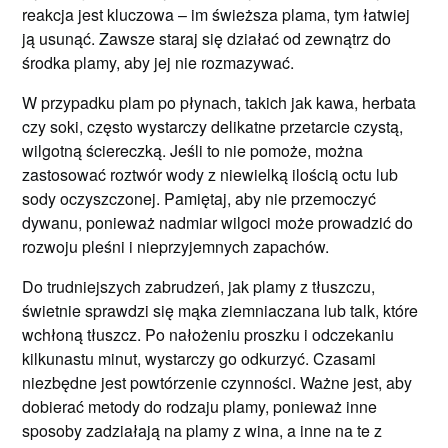
reakcja jest kluczowa – im świeższa plama, tym łatwiej
ją usunąć. Zawsze staraj się działać od zewnątrz do
środka plamy, aby jej nie rozmazywać.
W przypadku plam po płynach, takich jak kawa, herbata
czy soki, często wystarczy delikatne przetarcie czystą,
wilgotną ściereczką. Jeśli to nie pomoże, można
zastosować roztwór wody z niewielką ilością octu lub
sody oczyszczonej. Pamiętaj, aby nie przemoczyć
dywanu, ponieważ nadmiar wilgoci może prowadzić do
rozwoju pleśni i nieprzyjemnych zapachów.
Do trudniejszych zabrudzeń, jak plamy z tłuszczu,
świetnie sprawdzi się mąka ziemniaczana lub talk, które
wchłoną tłuszcz. Po nałożeniu proszku i odczekaniu
kilkunastu minut, wystarczy go odkurzyć. Czasami
niezbędne jest powtórzenie czynności. Ważne jest, aby
dobierać metody do rodzaju plamy, ponieważ inne
sposoby zadziałają na plamy z wina, a inne na te z