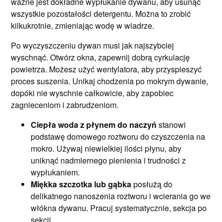
ważne jest dokładne wypłukanie dywanu, aby usunąć
wszystkie pozostałości detergentu. Można to zrobić
kilkukrotnie, zmieniając wodę w wiadrze.
Po wyczyszczeniu dywan musi jak najszybciej
wyschnąć. Otwórz okna, zapewnij dobrą cyrkulację
powietrza. Możesz użyć wentylatora, aby przyspieszyć
proces suszenia. Unikaj chodzenia po mokrym dywanie,
dopóki nie wyschnie całkowicie, aby zapobiec
zagnieceniom i zabrudzeniom.
Ciepła woda z płynem do naczyń
stanowi
podstawę domowego roztworu do czyszczenia na
mokro. Używaj niewielkiej ilości płynu, aby
uniknąć nadmiernego pienienia i trudności z
wypłukaniem.
Miękka szczotka lub gąbka
posłużą do
delikatnego nanoszenia roztworu i wcierania go we
włókna dywanu. Pracuj systematycznie, sekcja po
sekcji.