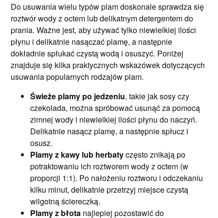
Do usuwania wielu typów plam doskonale sprawdza się
roztwór wody z octem lub delikatnym detergentem do
prania. Ważne jest, aby używać tylko niewielkiej ilości
płynu i delikatnie nasączać plamę, a następnie
dokładnie spłukać czystą wodą i osuszyć. Poniżej
znajduje się kilka praktycznych wskazówek dotyczących
usuwania popularnych rodzajów plam.
Świeże plamy po jedzeniu
, takie jak sosy czy
czekolada, można spróbować usunąć za pomocą
zimnej wody i niewielkiej ilości płynu do naczyń.
Delikatnie nasącz plamę, a następnie spłucz i
osusz.
Plamy z kawy lub herbaty
często znikają po
potraktowaniu ich roztworem wody z octem (w
proporcji 1:1). Po nałożeniu roztworu i odczekaniu
kilku minut, delikatnie przetrzyj miejsce czystą
wilgotną ściereczką.
Plamy z błota
najlepiej pozostawić do