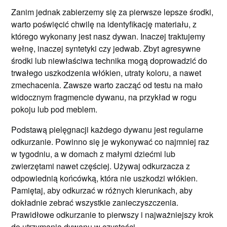
Zanim jednak zabierzemy się za pierwsze lepsze środki,
warto poświęcić chwilę na identyfikację materiału, z
którego wykonany jest nasz dywan. Inaczej traktujemy
wełnę, inaczej syntetyki czy jedwab. Zbyt agresywne
środki lub niewłaściwa technika mogą doprowadzić do
trwałego uszkodzenia włókien, utraty koloru, a nawet
zmechacenia. Zawsze warto zacząć od testu na mało
widocznym fragmencie dywanu, na przykład w rogu
pokoju lub pod meblem.
Podstawą pielęgnacji każdego dywanu jest regularne
odkurzanie. Powinno się je wykonywać co najmniej raz
w tygodniu, a w domach z małymi dziećmi lub
zwierzętami nawet częściej. Używaj odkurzacza z
odpowiednią końcówką, która nie uszkodzi włókien.
Pamiętaj, aby odkurzać w różnych kierunkach, aby
dokładnie zebrać wszystkie zanieczyszczenia.
Prawidłowe odkurzanie to pierwszy i najważniejszy krok
do utrzymania dywanu w czystości.