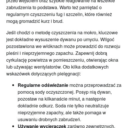
przed wejściem oraz szybkie reagowanie na wszelkie
zabrudzenia to podstawa. Warto też pamiętać o
regularnym czyszczeniu fug i szczelin, które również
mogą gromadzić kurz i brud.
Jeśli chodzi o metodę czyszczenia na mokro, kluczowe
jest dokładne wysuszenie dywanu po umyciu. Wilgoć
pozostawiona we włóknach może prowadzić do rozwoju
pleśni i nieprzyjemnego zapachu. Zapewnij dobrą
cyrkulację powietrza w pomieszczeniu, otwierając okna
lub używając wentylatorów. Oto kilka dodatkowych
wskazówek dotyczących pielęgnacji:
Regularne odświeżanie
można przeprowadzać za
pomocą sody oczyszczonej. Posyp nią dywan,
pozostaw na kilkanaście minut, a następnie
dokładnie odkurz. Soda nie tylko neutralizuje
nieprzyjemne zapachy, ale także pomaga w
usuwaniu drobnych zabrudzeń.
Używanie wycieraczek
zarówno zewnętrznych,