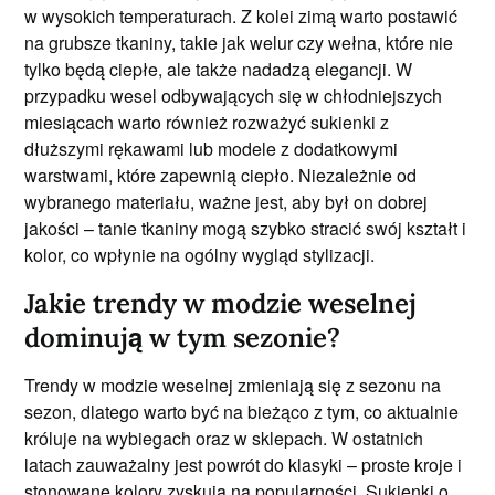
w wysokich temperaturach. Z kolei zimą warto postawić
na grubsze tkaniny, takie jak welur czy wełna, które nie
tylko będą ciepłe, ale także nadadzą elegancji. W
przypadku wesel odbywających się w chłodniejszych
miesiącach warto również rozważyć sukienki z
dłuższymi rękawami lub modele z dodatkowymi
warstwami, które zapewnią ciepło. Niezależnie od
wybranego materiału, ważne jest, aby był on dobrej
jakości – tanie tkaniny mogą szybko stracić swój kształt i
kolor, co wpłynie na ogólny wygląd stylizacji.
Jakie trendy w modzie weselnej
dominują w tym sezonie?
Trendy w modzie weselnej zmieniają się z sezonu na
sezon, dlatego warto być na bieżąco z tym, co aktualnie
króluje na wybiegach oraz w sklepach. W ostatnich
latach zauważalny jest powrót do klasyki – proste kroje i
stonowane kolory zyskują na popularności. Sukienki o